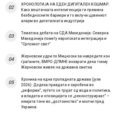
ХРОНОЛОГИЈА НА ЕДЕН ДИГИТАЛЕН КОШМАР:
Како вештачката интелигенција ги премина
безбедносните бариери и го вклучи црвениот
аларм во дигиталната индустрија
Тематска дебата на СДА Македонија: Северна
Македонија помеѓу европската интеграција и
“Српскиот свет”
Жерновски удри по Мицкоски за навредите кон
граѓаните, ВМРО-ДПМНЕ возврати дека токму
Жерновски живее на државна сметка
Хроника на една пропадната држава (јули
2026): Додека правдата е заробена во
„реформи“, луѓето се трујат од вода и политика,
а владата и опозицијата се „реконструираат“ –
земјата тоне во „достоинство“ и молчи пред
Украина