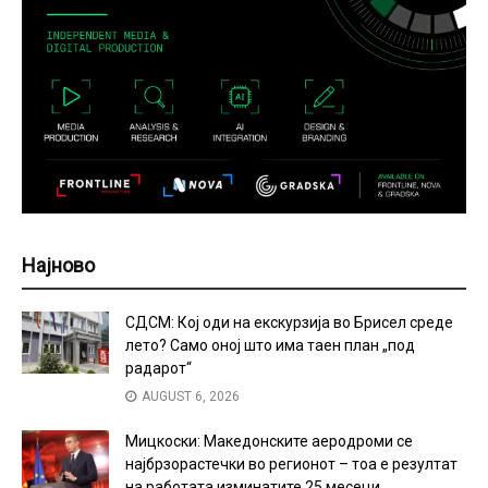
Најново
СДСМ: Кој оди на екскурзија во Брисел среде
лето? Само оној што има таен план „под
радарот“
AUGUST 6, 2026
Мицкоски: Македонските аеродроми се
најбрзорастечки во регионот – тоа е резултат
на работата изминатите 25 месеци