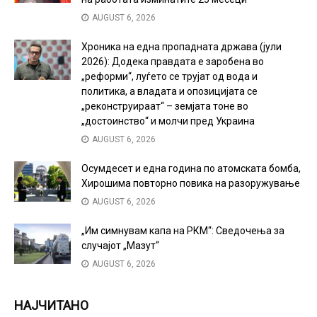
AUGUST 6, 2026
Хроника на една пропадната држава (јули
2026): Додека правдата е заробена во
„реформи“, луѓето се трујат од вода и
политика, а владата и опозицијата се
„реконструираат“ – земјата тоне во
„достоинство“ и молчи пред Украина
AUGUST 6, 2026
Осумдесет и една година по атомската бомба,
Хирошима повторно повика на разоружување
AUGUST 6, 2026
„Им симнувам капа на РКМ“: Сведочења за
случајот „Мазут“
AUGUST 6, 2026
НАЈЧИТАНО