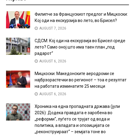
Филипче за Францускиот предлог и Мицкоски:
Кој оди на екскурзија во лето, во Брисел?
AUGUST 7, 2026
СДСМ: Кој оди на екскурзија во Брисел среде
лето? Само оној што има таен план „под
радарот“
AUGUST 6, 2026
Мицкоски: Македонските аеродроми се
најбрзорастечки во регионот – тоа е резултат
на работата изминатите 25 месеци
AUGUST 6, 2026
Хроника на една пропадната држава (јули
2026): Додека правдата е заробена во
„реформи“, луѓето се трујат од вода и
политика, а владата и опозицијата се
„реконструираат“ – земјата тоне во