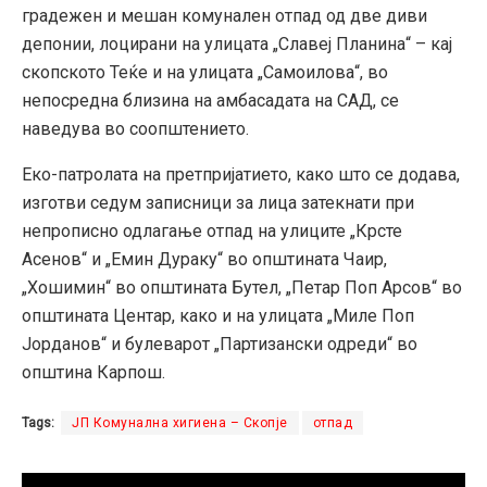
градежен и мешан комунален отпад од две диви
депонии, лоцирани на улицата „Славеј Планина“ – кај
скопското Теќе и на улицата „Самоилова“, во
непосредна близина на амбасадата на САД, се
наведува во соопштението.
Еко-патролата на претпријатието, како што се додава,
изготви седум записници за лица затекнати при
непрописно одлагање отпад на улиците „Крсте
Асенов“ и „Емин Дураку“ во општината Чаир,
„Хошимин“ во општината Бутел, „Петар Поп Арсов“ во
општината Центар, како и на улицата „Миле Поп
Јорданов“ и булеварот „Партизански одреди“ во
општина Карпош.
Tags:
ЈП Комунална хигиена – Скопје
отпад