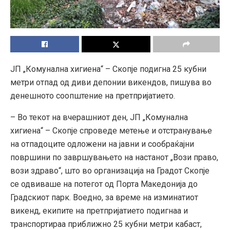
ЈП „Комунална хигиена“ – Скопје подигна 25 кубни
метри отпад од диви депонии викендов, пишува во
денешното соопштение на претпријатието.
– Во текот на вчерашниот ден, ЈП „Комунална
хигиена“ – Скопје спроведе метење и отстранување
на отпадоците одложени на јавни и сообраќајни
површини по завршувањето на настанот „Вози право,
вози здраво“, што во организација на Градот Скопје
се одвиваше на потегот од Порта Македонија до
Градскиот парк. Воедно, за време на изминатиот
викенд, екипите на претпријатието подигнаа и
транспортираа приближно 25 кубни метри кабаст,