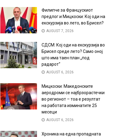
Филипче за Францускиот
предлог и Мицкоски: Кој оди на
екскурзија во лето, во Брисел?
AUGUST 7, 2026
СДСМ: Кој оди на екскурзија во
Брисел среде лето? Само оној
што има таен план „под
радарот“
AUGUST 6, 2026
Мицкоски: Македонските
аеродроми се најбрзорастечки
во регионот – тоа е резултат
на работата изминатите 25
месеци
AUGUST 6, 2026
Хроника на една пропадната