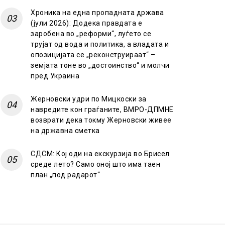
Хроника на една пропадната држава
(јули 2026): Додека правдата е
заробена во „реформи“, луѓето се
трујат од вода и политика, а владата и
опозицијата се „реконструираат“ –
земјата тоне во „достоинство“ и молчи
пред Украина
Жерновски удри по Мицкоски за
навредите кон граѓаните, ВМРО-ДПМНЕ
возврати дека токму Жерновски живее
на државна сметка
СДСМ: Кој оди на екскурзија во Брисел
среде лето? Само оној што има таен
план „под радарот“