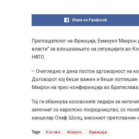
Share on Facebook
Претседателот на Франција, Емануел Макрон 
власти“ за влошувањето на ситуацијата во Ко
НАТО.
– Очигледно е дека постои одговорност на ко
Договорот кој беше важен и беше потпишан п
Макрон на прес-конференција во Братислава.
Тој ги обвинува косовските лидери за непочи
започнат со европско посредништво, со посе
канцелар Олаф Шолц, високиот претставник н
Tags:
Косово
Макрон
Франција