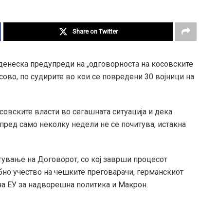
Share on Twitter
денеска предупреди на „одговорноста на косовските
сово, по судирите во кои се повредени 30 војници на
совските власти во сегашната ситуација и дека
ред само неколку недели не се почитува, истакна
тување на Договорот, со кој заврши процесот
бно учество на чешките преговарачи, германскиот
а ЕУ за надворешна политика и Макрон.