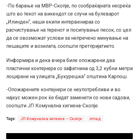
-По барање на МВР-Скопје, по сообраќајната несреќа
што во текот на викендот се случи на булеварот
„Илинден“, наши екипи интервенираа со
расчистување на теренот и посипување песок, со цел
да се овозможат услови за непречено минување на
пешаците и возилата, соопшти претпријатието.
Информира и дека вчера биле опожарени два
пластични контејнера со зафатнина од 3,2 кубни метри
лоцирани на улицата „Букурешка“ општина Карпош.
-Опожарените контејнери се неупотребливи и во
најкус можен рок ќе бидат заменети со нови садови,
соопшти ЈП Комунална хигиена-Скопје.
Tags:
ЈП Комунална хигиена – Скопје
отпад