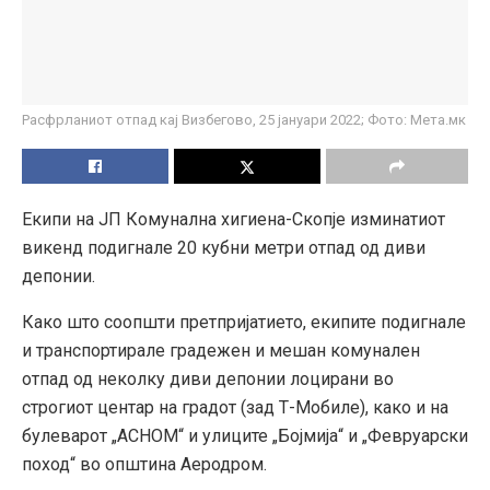
Расфрланиот отпад кај Визбегово, 25 јануари 2022; Фото: Мета.мк
Екипи на ЈП Комунална хигиена-Скопје изминатиот
викенд подигнале 20 кубни метри отпад од диви
депонии.
Како што соопшти претпријатието, екипите подигнале
и транспортирале градежен и мешан комунален
отпад од неколку диви депонии лоцирани во
строгиот центар на градот (зад Т-Мобиле), како и на
булеварот „АСНОМ“ и улиците „Бојмија“ и „Февруарски
поход“ во општина Аеродром.