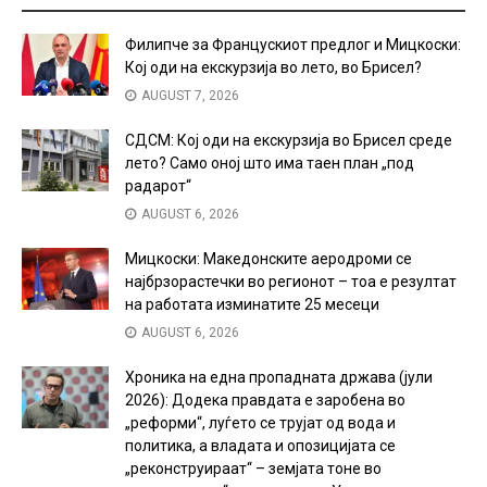
Филипче за Францускиот предлог и Мицкоски:
Кој оди на екскурзија во лето, во Брисел?
AUGUST 7, 2026
СДСМ: Кој оди на екскурзија во Брисел среде
лето? Само оној што има таен план „под
радарот“
AUGUST 6, 2026
Мицкоски: Македонските аеродроми се
најбрзорастечки во регионот – тоа е резултат
на работата изминатите 25 месеци
AUGUST 6, 2026
Хроника на една пропадната држава (јули
2026): Додека правдата е заробена во
„реформи“, луѓето се трујат од вода и
политика, а владата и опозицијата се
„реконструираат“ – земјата тоне во