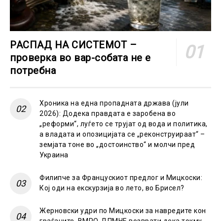
РАСПАД НА СИСТЕМОТ –
проверка во вар-собата не е
потребна
Хроника на една пропадната држава (јули
2026): Додека правдата е заробена во
„реформи“, луѓето се трујат од вода и политика,
а владата и опозицијата се „реконструираат“ –
земјата тоне во „достоинство“ и молчи пред
Украина
Филипче за Францускиот предлог и Мицкоски:
Кој оди на екскурзија во лето, во Брисел?
Жерновски удри по Мицкоски за навредите кон
граѓаните, ВМРО-ДПМНЕ возврати дека токму