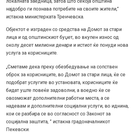
локалната заедница, затоа што секоја општина
најдобро ги познава потребите на своите жители,”
истакна министерката Тренчевска.
Објектот е изграден со средства на Домот за стари
лица и од општинскиот буџет, во вкупен износ од
околу десет милиони денари и истиот ќе понуди нова
услуга за корисниците.
„Сметаме дека преку обезбедување на сопствен
оброк за корисниците, во Домот за стари лица, ќе се
подобрат услугите во установата, корисниците ќе
бидат уште повеќе задоволни, а воедно ќе се
овозможат дополнителни работни места, а се
надевам и дополнителни социјални услуги, во иднина,
кои се разбира се во согласност со Законот за
социјална заштита, ” истакна градоначалникот
Пекевски.