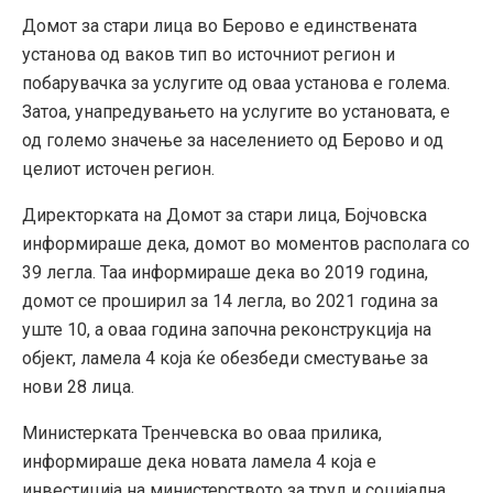
Домот за стари лица во Берово е единствената
установа од ваков тип во источниот регион и
побарувачка за услугите од оваа установа е голема.
Затоа, унапредувањето на услугите во установата, е
од големо значење за населението од Берово и од
целиот источен регион.
Директорката на Домот за стари лица, Бојчовска
информираше дека, домот во моментов располага со
39 легла. Таа информираше дека во 2019 година,
домот се проширил за 14 легла, во 2021 година за
уште 10, а оваа година започна реконструкција на
објект, ламела 4 која ќе обезбеди сместување за
нови 28 лица.
Министерката Тренчевска во оваа прилика,
информираше дека новата ламела 4 која е
инвестиција на министерството за труд и социјална