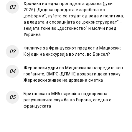
Хроника на една пропадната држава (јули
2026): Додека правдата е заробена во
„реформи“, луѓето се трујат од вода и политика,
а владата и опозицијата се „реконструираат“ –
земјата тоне во „достоинство“ и молчи пред
Украина
Филипче за Францускиот предлог и Мицкоски:
Кој оди на екскурзија во лето, во Брисел?
Жерновски удри по Мицкоски за навредите кон
граѓаните, ВМРО-ДПМНЕ возврати дека токму
Жерновски живее на државна сметка
Британската МИ6 најмоќна надворешна
разузнавачка служба во Европа, следна е
француската