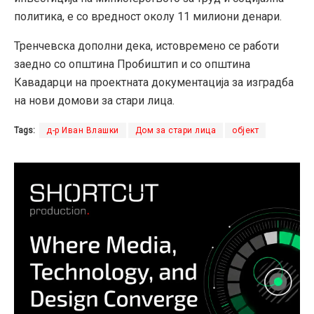
политика, е со вредност околу 11 милиони денари.
Тренчевска дополни дека, истовремено се работи
заедно со општина Пробиштип и со општина
Кавадарци на проектната документација за изградба
на нови домови за стари лица.
Tags:
д-р Иван Влашки
Дом за стари лица
објект