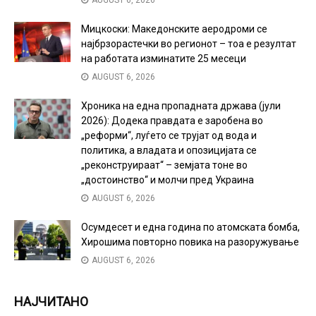
Мицкоски: Македонските аеродроми се
најбрзорастечки во регионот – тоа е резултат
на работата изминатите 25 месеци
AUGUST 6, 2026
Хроника на една пропадната држава (јули
2026): Додека правдата е заробена во
„реформи“, луѓето се трујат од вода и
политика, а владата и опозицијата се
„реконструираат“ – земјата тоне во
„достоинство“ и молчи пред Украина
AUGUST 6, 2026
Осумдесет и една година по атомската бомба,
Хирошима повторно повика на разоружување
AUGUST 6, 2026
НАЈЧИТАНО