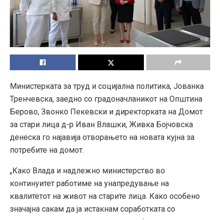
Министерката за труд и социјална политика, Јованка
Тренчевска, заедно со градоначланикот на Општина
Берово, Звонко Пекевски и директорката на Домот
за стари лица д-р Иван Влашки, Живка Бојчовска
денеска го најавија отворањето на новата кујна за
потребите на домот.
„Како Влада и надлежно министерство во
континуитет работиме на унапредување на
квалитетот на живот на старите лица. Како особено
значајна сакам да ја истакнам соработката со