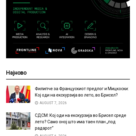
Најново
Филипче за Францускиот предлог и Мицкоски:
Кој оди на екскурзија во лето, во Брисел?
AUGUST 7, 2026
СДСМ: Кој оди на екскурзија во Брисел среде
лето? Само оној што има таен план „под
радарот“
AUGUST 6, 2026