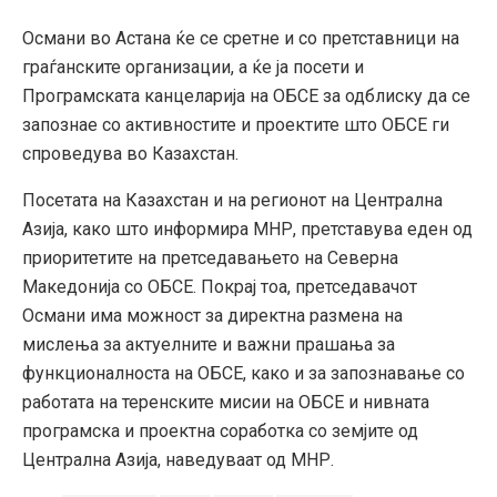
Османи во Астана ќе се сретне и со претставници на
граѓанските организации, а ќе ја посети и
Програмската канцеларија на ОБСЕ за одблиску да се
запознае со активностите и проектите што ОБСЕ ги
спроведува во Казахстан.
Посетата на Казахстан и на регионот на Централна
Азија, како што информира МНР, претставува еден од
приоритетите на претседавањето на Северна
Македонија со ОБСЕ. Покрај тоа, претседавачот
Османи има можност за директна размена на
мислења за актуелните и важни прашања за
функционалноста на ОБСЕ, како и за запознавање со
работата на теренските мисии на ОБСЕ и нивната
програмска и проектна соработка со земјите од
Централна Азија, наведуваат од МНР.