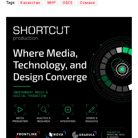
Tags:
Казахстан
МНР
ОБСЕ
Османи