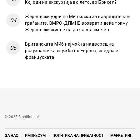
Кој оди на екскурзија во лето, во Брисел?
Жерновски удри по Мицкоски за навредите кон
граѓаните, ВМРО-ДПМНЕ возврати дека токму
Жерновски живее на државна сметка
Британската МИ6 најмоќна надворешна
разузнавачка служба во Европа, следна е
француската
© 2023 Frontline.mk
ЗА НАС
ИМПРЕСУМ
ПОЛИТИКА НА ПРИВАТНОСТ
МАРКЕТИНГ