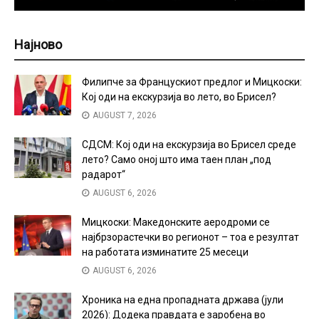
Најново
Филипче за Францускиот предлог и Мицкоски:
Кој оди на екскурзија во лето, во Брисел?
AUGUST 7, 2026
СДСМ: Кој оди на екскурзија во Брисел среде
лето? Само оној што има таен план „под
радарот“
AUGUST 6, 2026
Мицкоски: Македонските аеродроми се
најбрзорастечки во регионот – тоа е резултат
на работата изминатите 25 месеци
AUGUST 6, 2026
Хроника на една пропадната држава (јули
2026): Додека правдата е заробена во