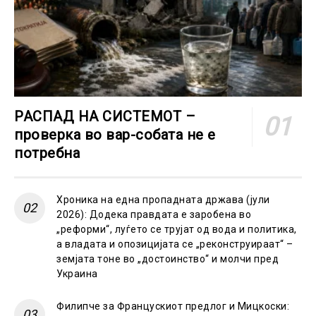
РАСПАД НА СИСТЕМОТ –
проверка во вар-собата не е
потребна
Хроника на една пропадната држава (јули
2026): Додека правдата е заробена во
„реформи“, луѓето се трујат од вода и политика,
а владата и опозицијата се „реконструираат“ –
земјата тоне во „достоинство“ и молчи пред
Украина
Филипче за Францускиот предлог и Мицкоски: