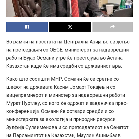
Во рамки на посетата на Централна Азија во својство
на претседавач со ОБСЕ, министерот за надворешни
работи Бујар Османи утре ќе престојува во Астана,
Казахстан каде ќе има средби со државниот врв.
Како што соопшти МНР, Османи ќе се сретне со
шефот на државата Касим Јомарт Токајев и со
вицепремиерот и министер за надворешни работи
Мурат Нуртлеу, со кого ќе одржат и заедничка прес-
конференција. Османи ќе оствари средби и со
министерката за екологија и природни ресурси
Зулфија Сулеименова и со претседателот на Сенатот
на Парламентот на Казахстан, Маулен Ашимбаев.