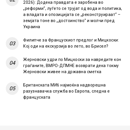
2026): Додека правдата е заробена во
„реформи“, луѓето се трујат од вода и политика,
а владата и опозицијата се „реконструираат“ –
земјата тоне во „достоинство“ и молчи пред
Украина
Филипче за Францускиот предлог и Мицкоски:
Кој оди на екскурзија во лето, во Брисел?
Жерновски удри по Мицкоски за навредите кон
граѓаните, ВМРО-ДПМНЕ возврати дека токму
Жерновски живее на државна сметка
Британската МИ6 најмоќна надворешна
разузнавачка служба во Европа, следна е
француската