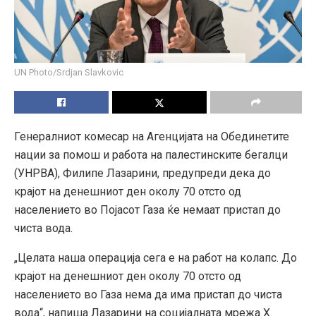
UN Photo/Srdjan Slavkovic
Генералниот комесар на Агенцијата на Обединетите
нации за помош и работа на палестинските бегалци
(УНРВА), Филипе Лазарини, предупреди дека до
крајот на денешниот ден околу 70 отсто од
населението во Појасот Газа ќе немаат пристап до
чиста вода.
„Целата наша операција сега е на работ на колапс. До
крајот на денешниот ден околу 70 отсто од
населението во Газа нема да има пристап до чиста
вода“, напиша Лазарини на социјалната мрежа X.