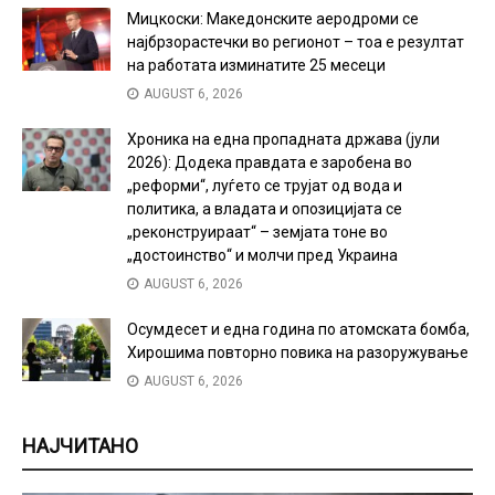
Мицкоски: Македонските аеродроми се
најбрзорастечки во регионот – тоа е резултат
на работата изминатите 25 месеци
AUGUST 6, 2026
Хроника на една пропадната држава (јули
2026): Додека правдата е заробена во
„реформи“, луѓето се трујат од вода и
политика, а владата и опозицијата се
„реконструираат“ – земјата тоне во
„достоинство“ и молчи пред Украина
AUGUST 6, 2026
Осумдесет и една година по атомската бомба,
Хирошима повторно повика на разоружување
AUGUST 6, 2026
НАЈЧИТАНО