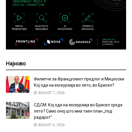
Најново
Филипче за Францускиот предлог и Мицкоски:
Кој оди на екскурзија во лето, во Брисел?
AUGUST 7, 2026
СДСМ: Кој оди на екскурзија во Брисел среде
лето? Само оној што има таен план „под
радарот“
AUGUST 6, 2026