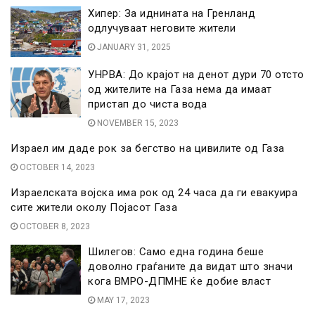
Хипер: За иднината на Гренланд
одлучуваат неговите жители
JANUARY 31, 2025
УНРВА: До крајот на денот дури 70 отсто
од жителите на Газа нема да имаат
пристап до чиста вода
NOVEMBER 15, 2023
Израел им даде рок за бегство на цивилите од Газа
OCTOBER 14, 2023
Израелската војска има рок од 24 часа да ги евакуира
сите жители околу Појасот Газа
OCTOBER 8, 2023
Шилегов: Само една година беше
доволно граѓаните да видат што значи
кога ВМРО-ДПМНЕ ќе добие власт
MAY 17, 2023