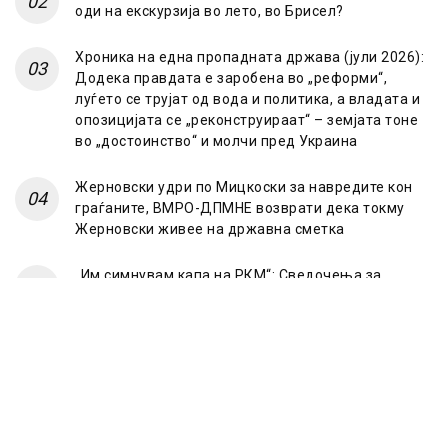
оди на екскурзија во лето, во Брисел?
Хроника на една пропадната држава (јули 2026):
Додека правдата е заробена во „реформи“,
луѓето се трујат од вода и политика, а владата и
опозицијата се „реконструираат“ – земјата тоне
во „достоинство“ и молчи пред Украина
Жерновски удри по Мицкоски за навредите кон
граѓаните, ВМРО-ДПМНЕ возврати дека токму
Жерновски живее на државна сметка
„Им симнувам капа на РКМ“: Сведочења за
случајот „Мазут“