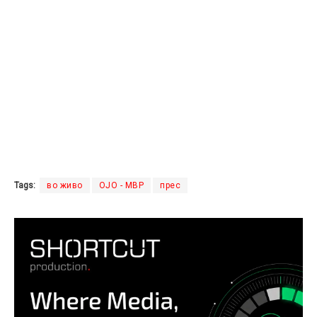
Tags:
во живо
ОЈО - МВР
прес