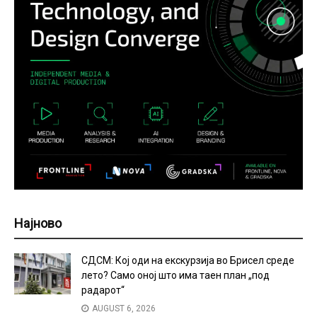
Најново
СДСМ: Кој оди на екскурзија во Брисел среде
лето? Само оној што има таен план „под
радарот“
AUGUST 6, 2026