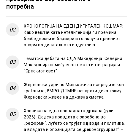
потребна
ХРОНОЛОГИЈА НА ЕДЕН ДИГИТАЛЕН КОШМАР:
Како вештачката интелигенција ги премина
безбедносните бариери и го вклучи црвениот
аларм во дигиталната индустрија
Тематска дебата на СДА Македонија: Северна
Македонија помеѓу европската интеграција и
“Српскиот свет”
Жерновски удри по Мицкоски за навредите кон
граѓаните, ВМРО-ДПМНЕ возврати дека токму
Жерновски живее на државна сметка
Хроника на една пропадната држава (јули
2026): Додека правдата е заробена во
„реформи“, луѓето се трујат од вода и политика,
а владата и опозицијата се „реконструираат“ –