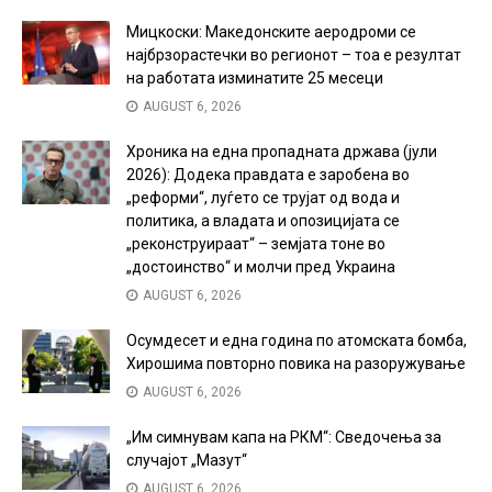
Мицкоски: Македонските аеродроми се
најбрзорастечки во регионот – тоа е резултат
на работата изминатите 25 месеци
AUGUST 6, 2026
Хроника на една пропадната држава (јули
2026): Додека правдата е заробена во
„реформи“, луѓето се трујат од вода и
политика, а владата и опозицијата се
„реконструираат“ – земјата тоне во
„достоинство“ и молчи пред Украина
AUGUST 6, 2026
Осумдесет и една година по атомската бомба,
Хирошима повторно повика на разоружување
AUGUST 6, 2026
„Им симнувам капа на РКМ“: Сведочења за
случајот „Мазут“
AUGUST 6, 2026