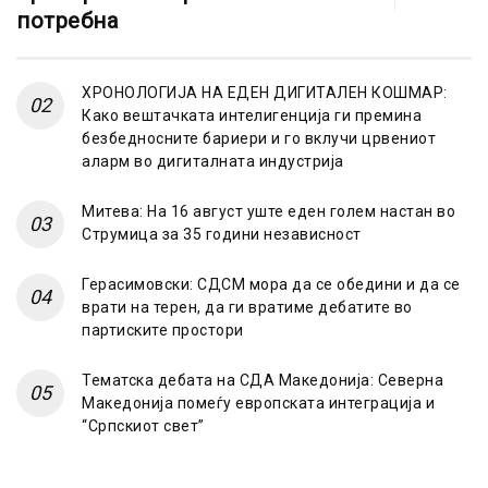
потребна
ХРОНОЛОГИЈА НА ЕДЕН ДИГИТАЛЕН КОШМАР:
Како вештачката интелигенција ги премина
безбедносните бариери и го вклучи црвениот
аларм во дигиталната индустрија
Митева: На 16 август уште еден голем настан во
Струмица за 35 години независност
Герасимовски: СДСМ мора да се обедини и да се
врати на терен, да ги вратиме дебатите во
партиските простори
Тематска дебата на СДА Македонија: Северна
Македонија помеѓу европската интеграција и
“Српскиот свет”