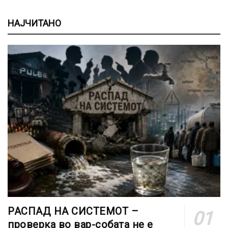
НАЈЧИТАНО
РАСПАД НА СИСТЕМОТ –
проверка во вар-собата не е