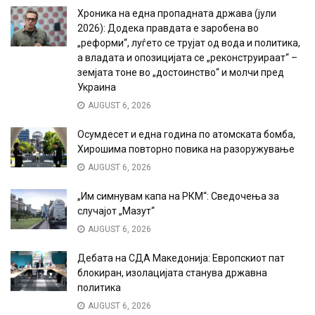
Хроника на една пропадната држава (јули
2026): Додека правдата е заробена во
„реформи“, луѓето се трујат од вода и политика,
а владата и опозицијата се „реконструираат“ –
земјата тоне во „достоинство“ и молчи пред
Украина
AUGUST 6, 2026
Осумдесет и една година по атомската бомба,
Хирошима повторно повика на разоружување
AUGUST 6, 2026
„Им симнувам капа на РКМ“: Сведочења за
случајот „Мазут“
AUGUST 6, 2026
Дебата на СДА Македонија: Европскиот пат
блокиран, изолацијата станува државна
политика
AUGUST 6, 2026