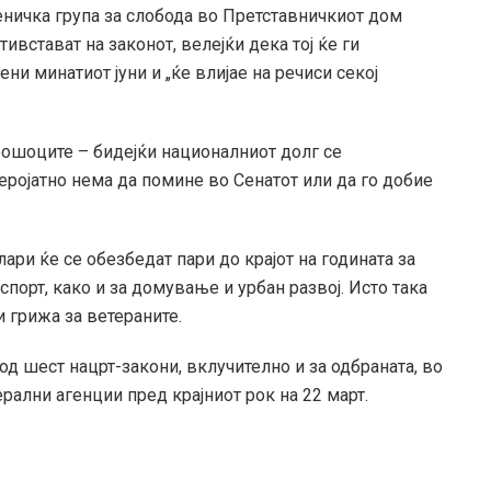
ничка група за слобода во Претставничкиот дом
ивстават на законот, велејќи дека тој ќе ги
и минатиот јуни и „ќе влијае на речиси секој
рошоците – бидејќи националниот долг се
еројатно нема да помине во Сенатот или да го добие
ари ќе се обезбедат пари до крајот на годината за
спорт, како и за домување и урбан развој. Исто така
и грижа за ветераните.
од шест нацрт-закони, вклучително и за одбраната, во
ални агенции пред крајниот рок на 22 март.