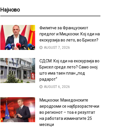
Најново
Филипче за Францускиот
предлог и Мицкоски: Кој оди на
екскурзија во лето, во Брисел?
AUGUST 7, 2026
СДСМ: Кој оди на екскурзија во
Брисел среде лето? Само оној
што има таен план „под
радарот“
AUGUST 6, 2026
Мицкоски: Македонските
аеродроми се најбрзорастечки
во регионот – тоа е резултат
на работата изминатите 25
месеци