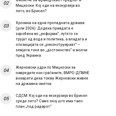
Филипче за Францускиот предлог и
Мицкоски: Кој оди на екскурзија во
лето, во Брисел?
Хроника на една пропадната држава
(јули 2026): Додека правдата е
заробена во „реформи“, луѓето се
трујат од вода и политика, а владата и
опозицијата се „реконструираат“ –
земјата тоне во „достоинство“ и молчи
пред Украина
Жерновски удри по Мицкоски за
навредите кон граѓаните, ВМРО-ДПМНЕ
возврати дека токму Жерновски живее
на државна сметка
СДСМ: Кој оди на екскурзија во Брисел
среде лето? Само оној што има таен
план „под радарот“