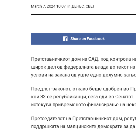
March 7, 2024 10:07
in
ДЕНЕС
,
СВЕТ
Share on Facebook
Претставничкиот дом на САД, под контрола н
широк дел од федералната влада во текот на
услови на закана од уште едно делумно затв
Предлог-законот, откако беше одобрен во Пре
кои 83 се републиканци, сега оди во Сенатот. 
истекува привременото финансирање на нек
Претседателот на Претставничкиот дом, репу
поддршката на малцинските демократи за да 