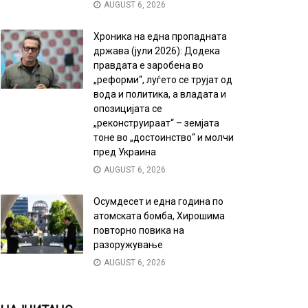
AUGUST 6, 2026
Хроника на една пропадната
држава (јули 2026): Додека
правдата е заробена во
„реформи“, луѓето се трујат од
вода и политика, а владата и
опозицијата се
„реконструираат“ – земјата
тоне во „достоинство“ и молчи
пред Украина
AUGUST 6, 2026
Осумдесет и една година по
атомската бомба, Хирошима
повторно повика на
разоружување
AUGUST 6, 2026