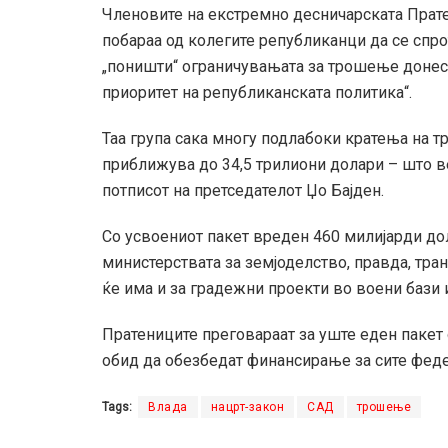
Членовите на екстремно десничарската Прате
побараа од колегите републиканци да се спрот
„поништи“ ограничувањата за трошење донесен
приоритет на републиканската политика“.
Таа група сака многу подлабоки кратења на т
приближува до 34,5 трилиони долари – што в
потписот на претседателот Џо Бајден.
Со усвоениот пакет вреден 460 милијарди дол
министерствата за земјоделство, правда, тран
ќе има и за градежни проекти во воени бази 
Пратениците преговараат за уште еден пакет 
обид да обезбедат финансирање за сите федер
Tags:
Влада
нацрт-закон
САД
трошење