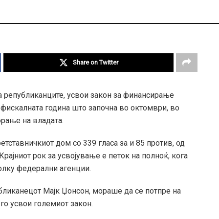
Share on Twitter
а републиканците, усвои закон за финансирање
 фискалната година што започна во октомври, во
орање на владата.
тставничкиот дом со 339 гласа за и 85 против, од
Крајниот рок за усвојување е петок на полноќ, кога
олку федерални агенции.
бликанецот Мајк Џонсон, мораше да се потпре на
го усвои големиот закон.