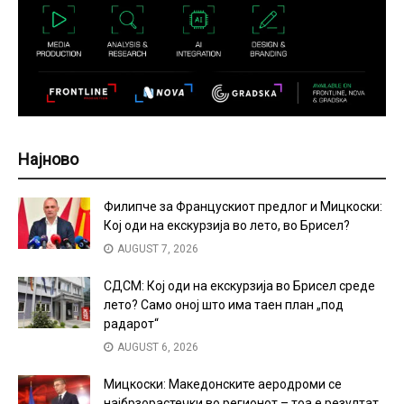
Најново
Филипче за Францускиот предлог и Мицкоски:
Кој оди на екскурзија во лето, во Брисел?
AUGUST 7, 2026
СДСМ: Кој оди на екскурзија во Брисел среде
лето? Само оној што има таен план „под
радарот“
AUGUST 6, 2026
Мицкоски: Македонските аеродроми се
најбрзорастечки во регионот – тоа е резултат