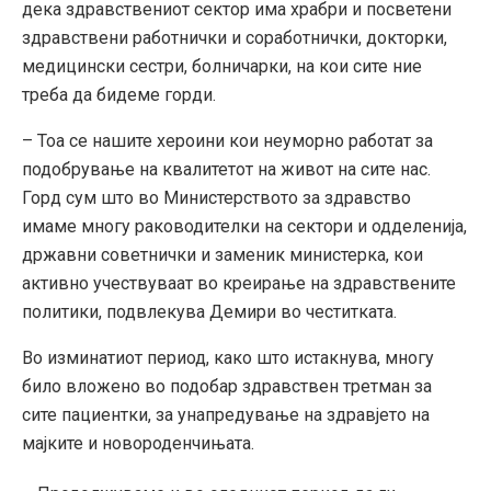
дека здравствениот сектор има храбри и посветени
здравствени работнички и соработнички, докторки,
медицински сестри, болничарки, на кои сите ние
треба да бидеме горди.
– Тоа се нашите хероини кои неуморно работат за
подобрување на квалитетот на живот на сите нас.
Горд сум што во Министерството за здравство
имаме многу раководителки на сектори и одделенија,
државни советнички и заменик министерка, кои
активно учествуваат во креирање на здравствените
политики, подвлекува Демири во честитката.
Во изминатиот период, како што истакнува, многу
било вложено во подобар здравствен третман за
сите пациентки, за унапредување на здравјето на
мајките и новороденчињата.