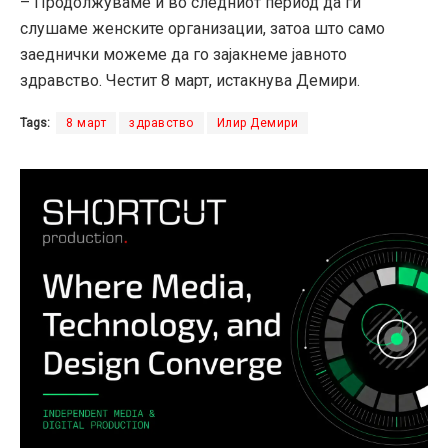
– Продолжуваме и во следниот период да ги
слушаме женските организации, затоа што само
заеднички можеме да го зајакнеме јавното
здравство. Честит 8 март, истакнува Демири.
Tags:
8 март
здравство
Илир Демири