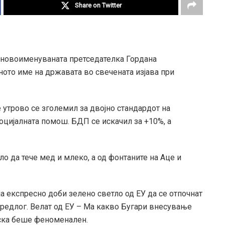
Share on Twitter
о новоименуваната претседателка Гордана
ното име на државата во свечената изјава при
е утрово се зголемил за двојно стандардот на
социјалната помош. БДП се искачил за +10%, а
о да тече мед и млеко, а од фонтаните на Аце и
а експресно доби зелено светло од ЕУ да се отпочнат
редлог. Велат од ЕУ – Ма какво Бугари внесување
овска беше феноменален.