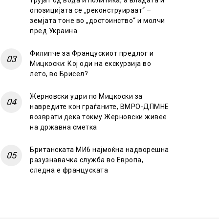
трујат од вода и политика, а владата и
опозицијата се „реконструираат“ –
земјата тоне во „достоинство“ и молчи
пред Украина
Филипче за Францускиот предлог и
Мицкоски: Кој оди на екскурзија во
лето, во Брисел?
Жерновски удри по Мицкоски за
навредите кон граѓаните, ВМРО-ДПМНЕ
возврати дека токму Жерновски живее
на државна сметка
Британската МИ6 најмоќна надворешна
разузнавачка служба во Европа,
следна е француската