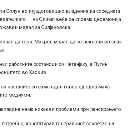
тапи Солун во илјадогодишно владение на соседната
тседателката – на Олимп веќе се спрема церемонија
ржавен медал за Силјановска.
танал да гори. Макрон морал да се поклони во знак
ва.
ал работните состаноци со Нетанјаху, а Путин
боиштето во Харкив.
на настаните со само еден говор од една мала
ките медиуми.
напладне нема никакви проблеми при лансирањето.
е потребно, констатирал генералниот секретар на