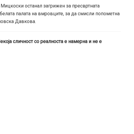
н Мицкоски останал загрижен за пресвртната
 белата палата на вмровците, за да смисли попометна
новска Давкова.
Секоја сличност со реалноста е намерна и не е