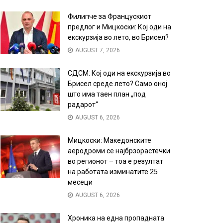
Филипче за Францускиот
предлог и Мицкоски: Кој оди на
екскурзија во лето, во Брисел?
AUGUST 7, 2026
СДСМ: Кој оди на екскурзија во
Брисел среде лето? Само оној
што има таен план „под
радарот“
AUGUST 6, 2026
Мицкоски: Македонските
аеродроми се најбрзорастечки
во регионот – тоа е резултат
на работата изминатите 25
месеци
AUGUST 6, 2026
Хроника на една пропадната