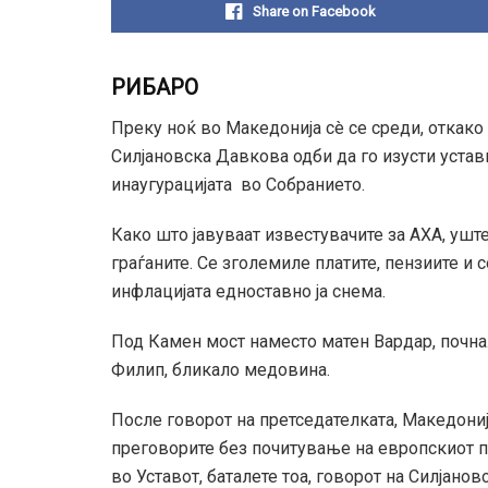
Share on Facebook
РИБАРО
Преку ноќ во Македонија сè се среди, откак
Силјановска Давкова одби да го изусти устав
инаугурацијата во Собранието.
Како што јавуваат известувачите за АХА, ушт
граѓаните. Се зголемиле платите, пензиите и 
инфлацијата едноставно ја снема.
Под Камен мост наместо матен Вардар, почнал
Филип, бликало медовина.
После говорот на претседателката, Македониј
преговорите без почитување на европскиот п
во Уставот, баталете тоа, говорот на Силјан