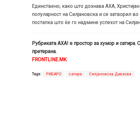
Единствено, како што дознава АХА, Христија
популарност на Силјановска и се затворил во
постапка што ќе го надмине успехот на Силја
Рубриката АХА! е простор за хумор и сатира. 
претерана.
FRONTLINE.MK
Tags:
РИБАРО
сатира
Силјановска Давкова