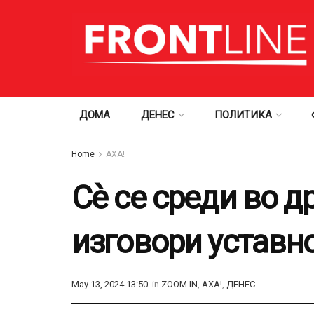
ДОМА
ДЕНЕС
ПОЛИТИКА
Home
АХА!
Сè се среди во д
изговори уставн
May 13, 2024 13:50
in
ZOOM IN
,
АХА!
,
ДЕНЕС