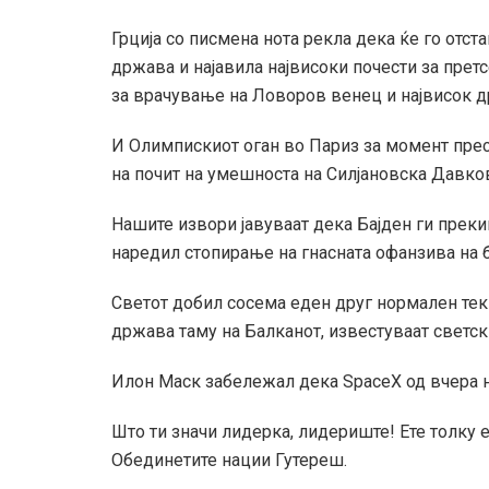
Грција со писмена нота рекла дека ќе го отс
држава и најавила највисоки почести за пре
за врачување на Ловоров венец и највисок д
И Олимпискиот оган во Париз за момент прес
на почит на умешноста на Силјановска Давко
Нашите извори јавуваат дека Бајден ги прекин
наредил стопирање на гнасната офанзива на 
Светот добил сосема еден друг нормален тек 
држава таму на Балканот, известуваат светс
Илон Маск забележал дека SpaceX од вчера 
Што ти значи лидерка, лидериште! Ете толку 
Обединетите нации Гутереш.