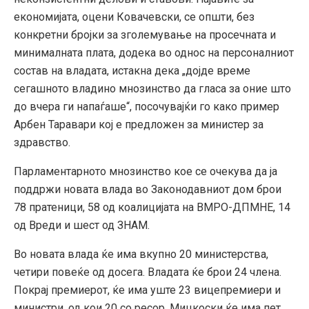
економијата, оцени Ковачевски, се општи, без
конкретни бројки за зголемување на просечната и
минималната плата, додека во однос на персоналниот
состав на владата, истакна дека „дојде време
сегашното владино мнозинство да гласа за оние што
до вчера ги напаѓаше“, посочувајќи го како пример
Арбен Таравари кој е предложен за министер за
здравство.
Парламентарното мнозинство кое се очекува да ја
поддржи новата влада во Законодавниот дом брои
78 пратеници, 58 од коалицијата на ВМРО-ДПМНЕ, 14
од Вреди и шест од ЗНАМ.
Во новата влада ќе има вкупно 20 министерства,
четири повеќе од досега. Владата ќе брои 24 члена.
Покрај премиерот, ќе има уште 23 вицепремиери и
министри, од кои 20 со ресор. Мицкоски ќе има пет