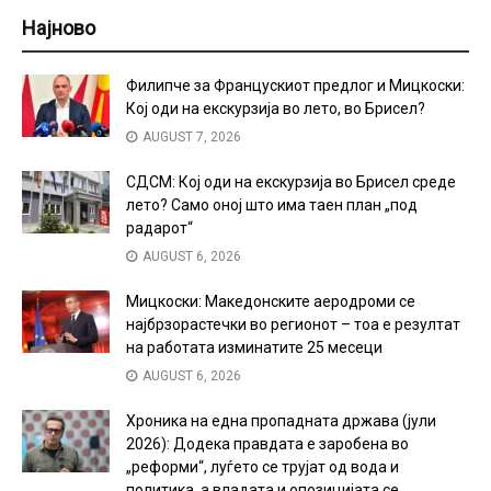
Најново
Филипче за Францускиот предлог и Мицкоски:
Кој оди на екскурзија во лето, во Брисел?
AUGUST 7, 2026
СДСМ: Кој оди на екскурзија во Брисел среде
лето? Само оној што има таен план „под
радарот“
AUGUST 6, 2026
Мицкоски: Македонските аеродроми се
најбрзорастечки во регионот – тоа е резултат
на работата изминатите 25 месеци
AUGUST 6, 2026
Хроника на една пропадната држава (јули
2026): Додека правдата е заробена во
„реформи“, луѓето се трујат од вода и
политика, а владата и опозицијата се