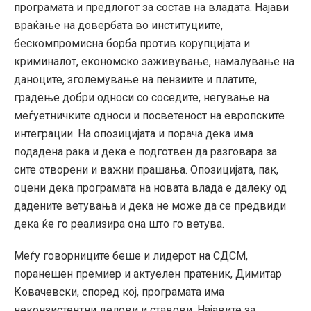
програмата и предлогот за состав на владата. Најави
враќање на довербата во институциите,
бескомпромисна борба против корупцијата и
криминалот, економско заживување, намалување на
даноците, зголемување на пензиите и платите,
градење добри односи со соседите, негување на
меѓуетничките односи и посветеност на европските
интеграции. На опозицијата и порача дека има
подадена рака и дека е подготвен да разговара за
сите отворени и важни прашања. Опозицијата, пак,
оцени дека програмата на новата влада е далеку од
дадените ветувања и дека не може да се предвиди
дека ќе го реализира она што го ветува.
Меѓу говорниците беше и лидерот на СДСМ,
поранешен премиер и актуелен пратеник, Димитар
Ковачевски, според кој, програмата има
неконзистентни делови и ставови. Најавите за