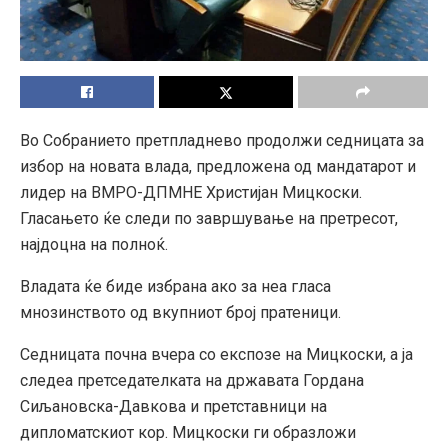
Во Собранието претпладнево продолжи седницата за
избор на новата влада, предложена од мандатарот и
лидер на ВМРО-ДПМНЕ Христијан Мицкоски.
Гласањето ќе следи по завршување на претресот,
најдоцна на полноќ.
Владата ќе биде избрана ако за неа гласа
мнозинството од вкупниот број пратеници.
Седницата почна вчера со експозе на Мицкоски, а ја
следеа претседателката на државата Гордана
Сиљановска-Давкова и претставници на
дипломатскиот кор. Мицкоски ги образложи