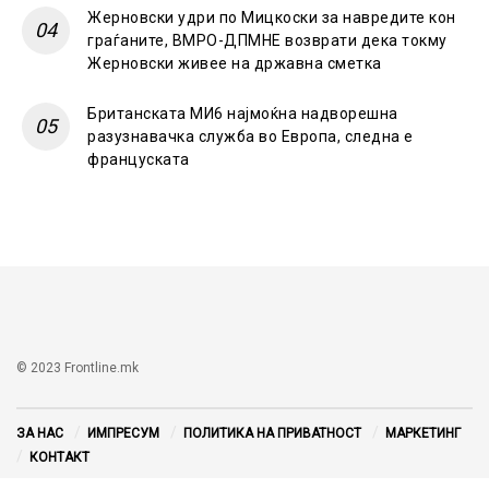
Жерновски удри по Мицкоски за навредите кон
граѓаните, ВМРО-ДПМНЕ возврати дека токму
Жерновски живее на државна сметка
Британската МИ6 најмоќна надворешна
разузнавачка служба во Европа, следна е
француската
© 2023 Frontline.mk
ЗА НАС
ИМПРЕСУМ
ПОЛИТИКА НА ПРИВАТНОСТ
МАРКЕТИНГ
КОНТАКТ