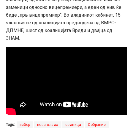
заменици односно вицепремиери, а еден од нив ќе
биде „прв вицепремиер“. Во владиниот кабинет, 15
членови се од коалицијата предводена од ВМРО-
ДПМНЕ, шест од коалицијата Вреди и двајца од
ЗНАМ.
Tags:
избор
нова влада
седница
Собрание