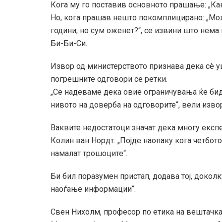
Кога му го поставив основното прашање: „Ка
Но, кога прашав нешто покомплицирано: „Мож
години, но сум оженет?“, се извини што нем
Би-Би-Си.
Извор од министерството признава дека сè у
погрешните одговори се ретки.
„Се надеваме дека овие ограничувања ќе би
нивото на доверба на одговорите“, вели изво
Ваквите недостатоци значат дека многу експе
Колин ван Нордт. „Појде наопаку кога четбото
намалат трошоците“.
Би бил поразумен пристап, додава тој, доколк
наоѓање информации“.
Свен Нихолм, професор по етика на вештачка