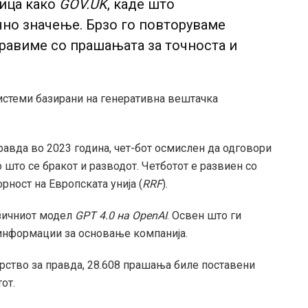
ница како
GOV.UK
, каде што
чно значење. Брзо го повторуваме
правиме со прашањата за точноста и
системи базирани на генеративна вештачка
правда во 2023 година, чет-бот осмислен да одговори
што се бракот и разводот. Четботот е развиен со
рност на Европската унија (
RRF
).
азичниот модел
GPT 4.0 на OpenAI
. Освен што ги
 информации за основање компанија.
рство за правда, 28.608 прашања биле поставени
от.