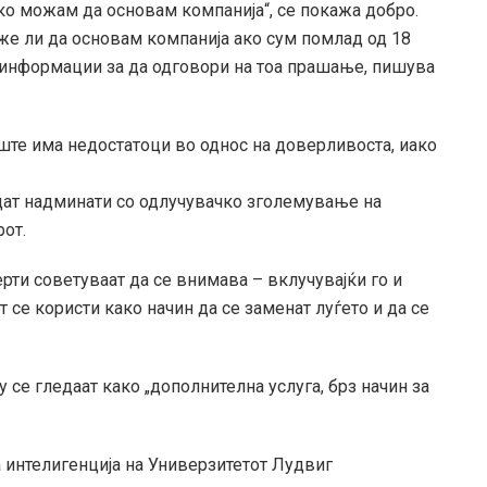
ко можам да основам компанија“, се покажа добро.
е ли да основам компанија ако сум помлад од 18
а информации за да одговори на тоа прашање, пишува
ште има недостатоци во однос на доверливоста, иако
дат надминати со одлучувачко зголемување на
рот.
рти советуваат да се внимава – вклучувајќи го и
т се користи како начин да се заменат луѓето и да се
у се гледаат како „дополнителна услуга, брз начин за
 интелигенција на Универзитетот Лудвиг