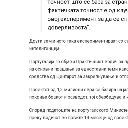
точност што се бара за стра
фактичката точност е од клу
овој експеримент за да се с
доверливоста“.
Други земји исто така експериментираат со 
интелигенција.
Португалија го објави Практичниот водич за 
на основни прашања за едноставни теми како 
средства од Центарот за закрепнување и отпо
Проектот од 1,3 милиони евра се базира на ј
покрива бракот и разводот, тој обезбедува и
Според податоците на португалското Министе
преку водичот во првите 14 месеци од проект