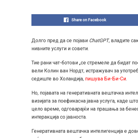
Share on Facebook
Долго пред да се појави
ChatGPT
, владите са
нивните услуги и совети.
Тие рани чат-ботови „се стремеле да бидат п
вели Колин ван Нордт, истражувач за употреб
седиште во Холандија,
пишува Би-Би-Си
.
Но, појавата на генеративната вештачка инте
визијата за поефикасна јавна услуга, каде шт
цело време, одговарајќи на прашања за бене
интеракција со јавноста.
Генеративната вештачка интелигенција е дов