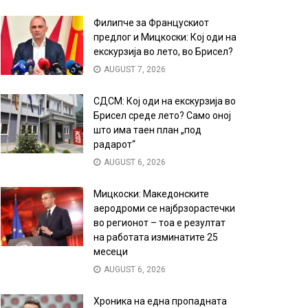
Филипче за Францускиот
предлог и Мицкоски: Кој оди на
екскурзија во лето, во Брисел?
AUGUST 7, 2026
СДСМ: Кој оди на екскурзија во
Брисел среде лето? Само оној
што има таен план „под
радарот“
AUGUST 6, 2026
Мицкоски: Македонските
аеродроми се најбрзорастечки
во регионот – тоа е резултат
на работата изминатите 25
месеци
AUGUST 6, 2026
Хроника на една пропадната