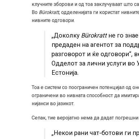
клучните зборови и од тоа заклучуваат што с
Во
Bürokratt
, одделенијата ги користат нивнит
нивните одговори.
„Доколку
Bürokratt
не го зна
предаден на агентот за поддр
разговорот и ќе одговори“, в
Одделот за лични услуги во 
Естонија.
Тоа е систем со поограничен потенцијал од он
ограничени во нивната способност да имитир
нијанси во јазикот.
Сепак, тие веројатно нема да дадат погрешни
„Некои рани чат-ботови ги п