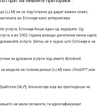
 потпрат на нивните препораки“.
ци (
LLM
) не се подготвени да дадат важен совет,
ктиката во Естонија како алтернатива.
те услуги, Естонија беше еден од лидерите. Од
услуги, а во 2002 година воведе дигитална лична карта
ржавните услуги. Затоа, не е чудно што Естонија е на
ботови за државни услуги под името
Bürokratt
.
 на модели на големи јазици (
LLM
) како
ChatGPT или
бработка (
NLP
), технологија која му претходеше на
рањето на мали сегменти, ги идентификуваат