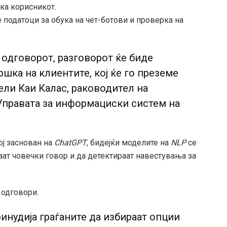
ака корисникот.
е податоци за обука на чет-ботови и проверка на
е одговорот, разговорот ќе биде
шка на клиентите, кој ќе го преземе
ели Каи Калас, раководител на
Управата за информациски систем на
ој заснован на
ChatGPT
, бидејќи моделите на
NLP
се
аат човечки говор и да детектираат навестувања за
 одговори.
ринудија граѓаните да избираат опции