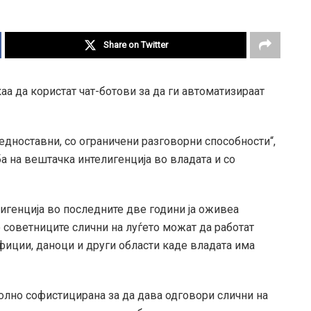
Share on Twitter
каа да користат чат-ботови за да ги автоматизираат
оедноставни, со ограничени разговорни способности“,
а на вештачка интелигенција во владата и со
лигенција во последните две години ја оживеа
о советниците слични на луѓето можат да работат
фиции, даноци и други области каде владата има
олно софистицирана за да дава одговори слични на