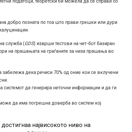
тетни податоци, теоретски би можела да се справи со
ана добро позната по тоа што прави грешки или дури
халуцинации.
на служба (
GDS
) изврши тестови на чет-бот базиран
овори на прашањата на граѓаните за низа прашања во
та забележа дека речиси 70% од оние кои се вклучени
сни.
на системот да генерира неточни информации и да ги
 може да има погрешна доверба во систем кој
о достигнаа највисокото ниво на