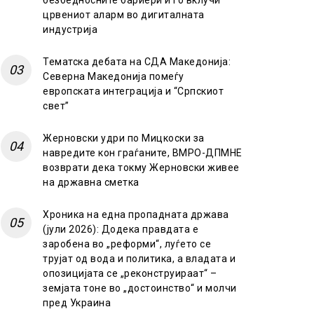
безбедносните бариери и го вклучи
црвениот аларм во дигиталната
индустрија
Тематска дебата на СДА Македонија:
Северна Македонија помеѓу
европската интеграција и “Српскиот
свет”
Жерновски удри по Мицкоски за
навредите кон граѓаните, ВМРО-ДПМНЕ
возврати дека токму Жерновски живее
на државна сметка
Хроника на една пропадната држава
(јули 2026): Додека правдата е
заробена во „реформи“, луѓето се
трујат од вода и политика, а владата и
опозицијата се „реконструираат“ –
земјата тоне во „достоинство“ и молчи
пред Украина