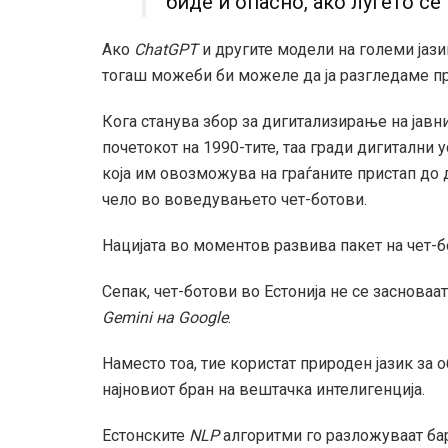
биде и опасно, ако луѓето се
Ако
ChatGPT
и другите модели на големи јази
тогаш можеби би можеле да ја разгледаме пра
Кога станува збор за дигитализирање на јавни
почетокот на 1990-тите, таа гради дигитални 
која им овозможува на граѓаните пристап до д
чело во воведувањето чет-ботови.
Нацијата во моментов развива пакет на чет-
Сепак, чет-ботови во Естонија не се засноваат
Gemini на Google
.
Наместо тоа, тие користат природен јазик за о
најновиот бран на вештачка интелигенција.
Естонските
NLP
алгоритми го разложуваат ба