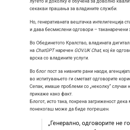
луѓето и доколку е обучена за доволно квали
секакви прашања за владините служби.
Но, генеративната вештачка интелигенција ст
и дава бесмислени одговори – таканаречени 
Во Обединетото Кралство, владината дигитал
на
ChatGPT
наречен
GOV.UK Chat
, кој ќе одг
врска со владините услуги.
Во блог пост за нивните рани наоди, агенција
во испитувањето ги сметаат одговорите кори
Сепак, имаше проблеми со „неколку“ случаи 
прикаже како факт.
Блогот, исто така, покрена загриженост дека
понекогаш може да биде погрешен.
„Генерално, одговорите не г