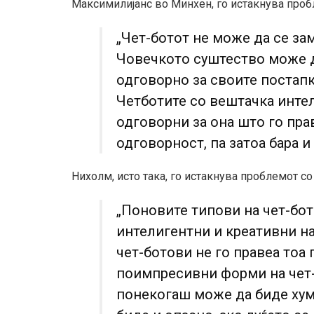
Максимилијанс во Минхен, го истакнува проб
„Чет-ботот не може да се за
Човечкото суштество може 
одговорно за своите постапк
Четботите со вештачка интел
одговорни за она што го пра
одговорност, па затоа бара и
Нихолм, исто така, го истакнува проблемот с
„Поновите типови на чет-бот
интелигентни и креативни на
чет-ботови не го правеа тоа 
поимпресивни форми на чет-
понекогаш може да биде хум