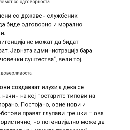
лемот со одговорноста.
мени со државен службеник.
да биде одговорно и морално
и.
игенција не можат да бидат
ват. Јавната администрација бара
 човечки суштества“, вели тој.
о доверливоста.
ови создаваат илузија дека се
 начин на кој постарите типови на
порано. Постојано, овие нови и
ботови прават глупави грешки – ова
ористично, но потенцијално може да