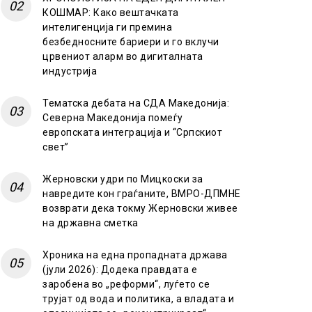
КОШМАР: Како вештачката
интелигенција ги премина
безбедносните бариери и го вклучи
црвениот аларм во дигиталната
индустрија
Тематска дебата на СДА Македонија:
Северна Македонија помеѓу
европската интеграција и “Српскиот
свет”
Жерновски удри по Мицкоски за
навредите кон граѓаните, ВМРО-ДПМНЕ
возврати дека токму Жерновски живее
на државна сметка
Хроника на една пропадната држава
(јули 2026): Додека правдата е
заробена во „реформи“, луѓето се
трујат од вода и политика, а владата и