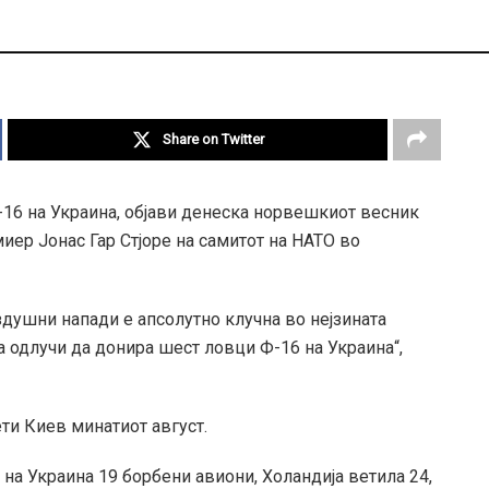
Share on Twitter
16 на Украина, објави денеска норвешкиот весник
иер Јонас Гар Стјоре на самитот на НАТО во
здушни напади е апсолутно клучна во нејзината
 одлучи да донира шест ловци Ф-16 на Украина“,
сети Киев минатиот август.
 на Украина 19 борбени авиони, Холандија ветила 24,