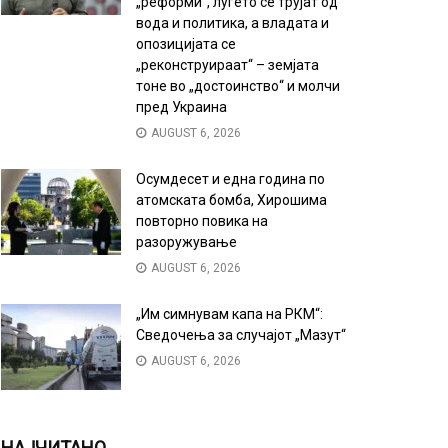
„реформи“, луѓето се трујат од
вода и политика, а владата и
опозицијата се
„реконструираат“ – земјата
тоне во „достоинство“ и молчи
пред Украина
AUGUST 6, 2026
Осумдесет и една година по
атомската бомба, Хирошима
повторно повика на
разоружување
AUGUST 6, 2026
„Им симнувам капа на РКМ“:
Сведочења за случајот „Мазут“
AUGUST 6, 2026
НАЈЧИТАНО