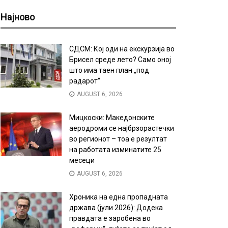
Најново
СДСМ: Кој оди на екскурзија во
Брисел среде лето? Само оној
што има таен план „под
радарот“
AUGUST 6, 2026
Мицкоски: Македонските
аеродроми се најбрзорастечки
во регионот – тоа е резултат
на работата изминатите 25
месеци
AUGUST 6, 2026
Хроника на една пропадната
држава (јули 2026): Додека
правдата е заробена во