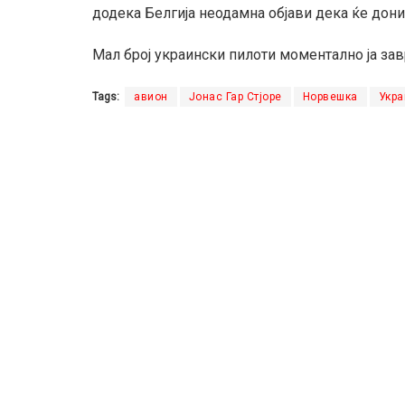
додека Белгија неодамна објави дека ќе дони
Мал број украински пилоти моментално ја зав
Tags:
авион
Јонас Гар Стјоре
Норвешка
Укра