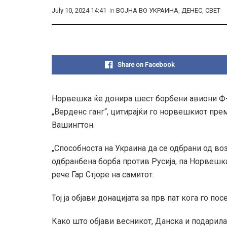
July 10, 2024 14:41
in
ВОЈНА ВО УКРАИНА
,
ДЕНЕС
,
СВЕТ
Share on Facebook
Норвешка ќе донира шест борбени авиони Ф-
„Верденс ганг“, цитирајќи го норвешкиот прем
Вашингтон.
„Способноста на Украина да се одбрани од во
одбранбена борба против Русија, па Норвешка
рече Гар Стјоре на самитот.
Тој ја објави донацијата за прв пат кога го по
Како што објави весникот, Данска и подарила