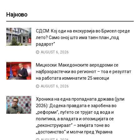
Најново
СДСМ: Кој оди на екскурзија во Брисел среде
лето? Само оној што има таен план „под
радарот“
AUGUST 6, 2026
Мицкоски: Македонските аеродроми се
најбрзорастечки во регионот – тоа е резултат
на работата изминатите 25 месеци
AUGUST 6, 2026
Хроника на една пропадната држава (јули
2026): Додека правдата е заробена во
„реформи“, луѓето се трујат од вода и
политика, а владата и опозицијата се
„реконструираат“ – земјата тоне во
„достоинство“ и молчи пред Украина
AUGUST 6, 2026