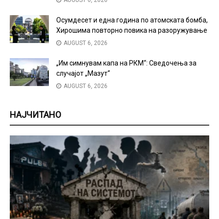
Осумдесет и една година по атомската бомба,
Хирошима повторно повика на разоружување
AUGUST 6, 2026
„Им симнувам капа на РКМ“: Сведочења за
случајот „Мазут“
AUGUST 6, 2026
НАЈЧИТАНО