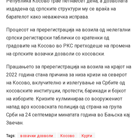
Република Косово трае петнаесет дена, а дозволата
издадена од српските структури му се враќа на
барателот како неважечка исправа.
Процесот на пререгистрација на возила од нелегални
српски регистарски таблички со кратенки од
градовите на Косово во РКС претходеше на промена
на српските возачки дозволи со косовски.
Прашањето за пререгистрација на возила на крајот на
2022 година стана причина за низа кризи на северот
на Косово, вклучително и излегување на Србите од
косовските институции, протести, барикади и бојкот
на изборите. Кризите кулминираа со вооружениот
напад врз косовската полиција од страна на група
Срби на 24 септември минатата година во Бањска кај
Звечан.
Tags:
возачки дозволи
Косово
Курти