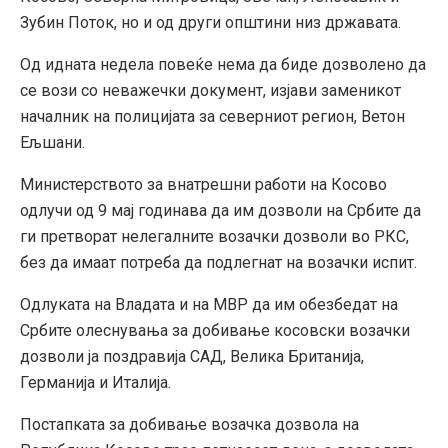
Зубин Поток, но и од други општини низ државата.
Од идната недела повеќе нема да биде дозволено да
се вози со неважечки документ, изјави заменикот
началник на полицијата за северниот регион, Ветон
Ељшани.
Министерството за внатрешни работи на Косово
одлучи од 9 мај годинава да им дозволи на Србите да
ги претворат нелегалните возачки дозволи во РКС,
без да имаат потреба да подлегнат на возачки испит.
Одлуката на Владата и на МВР да им обезбедат на
Србите олеснувања за добивање косовски возачки
дозволи ја поздравија САД, Велика Британија,
Германија и Италија.
Постапката за добивање возачка дозвола на