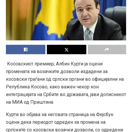
Косовскиот премиер, Албин Курти ја оцени
промената на возачките дозволи издадени за
косовски граѓани од српски органи во официјални на
Република Косово, како важен чекор кон
интеграцијата на Србите во државата, јави дописникот
на МИА од Приштина.
Курти во објава на неговата страница на Фејсбук
оцени дека периодот одреден за промена на
српските со косовски возачки дозволи, со одредени