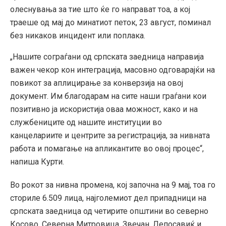
олеснувања за тие што ќе го направат тоа, а кој
траеше од мај до минатиот петок, 23 август, поминал
без никаков инцидент или поплака.
„Нашите сограѓани од српската заедница направија
важен чекор кон интеграција, масовно одговарајќи на
повикот за аплицирање за конверзија на овој
документ. Им благодарам на сите наши граѓани кои
позитивно ја искористија оваа можност, како и на
службениците од нашите институции во
канцелариите и центрите за регистрација, за нивната
работа и помагање на апликантите во овој процес“,
напиша Курти.
Во рокот за нивна промена, кој започна на 9 мај, тоа го
сториле 6.509 лица, најголемиот дел припадници на
српската заедница од четирите општини во северно
Косово, Северна Митровица, Звечан, Лепосавиќ и