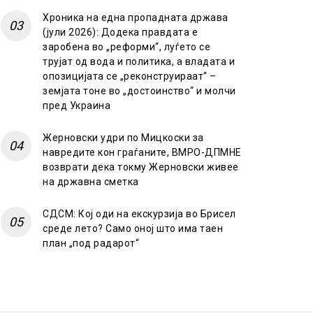
Хроника на една пропадната држава
(јули 2026): Додека правдата е
заробена во „реформи“, луѓето се
трујат од вода и политика, а владата и
опозицијата се „реконструираат“ –
земјата тоне во „достоинство“ и молчи
пред Украина
Жерновски удри по Мицкоски за
навредите кон граѓаните, ВМРО-ДПМНЕ
возврати дека токму Жерновски живее
на државна сметка
СДСМ: Кој оди на екскурзија во Брисел
среде лето? Само оној што има таен
план „под радарот“