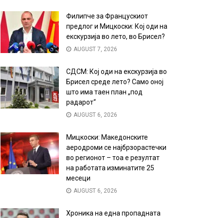
Филипче за Францускиот
предлог и Мицкоски: Кој оди на
екскурзија во лето, во Брисел?
AUGUST 7, 2026
СДСМ: Кој оди на екскурзија во
Брисел среде лето? Само оној
што има таен план „под
радарот“
AUGUST 6, 2026
Мицкоски: Македонските
аеродроми се најбрзорастечки
во регионот – тоа е резултат
на работата изминатите 25
месеци
AUGUST 6, 2026
Хроника на една пропадната