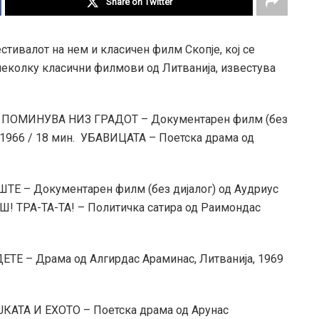
Share on Twitter
тивалот на нем и класичен филм Скопје, кој се
неколку класични филмови од Литванија, известува
ЕТО ПОМИНУВА НИЗ ГРАДОТ – Документарен филм (без
, 1966 / 18 мин. УБАВИЦАТА – Поетска драма од
ШТЕ – Документарен филм (без дијалог) од Аудриус
РШ! ТРА-ТА-ТА! – Политичка сатира од Раимондас
ДЕТЕ – Драма од Алгирдас Араминас, Литванија, 1969
ЈКАТА И ЕХОТО – Поетска драма од Арунас