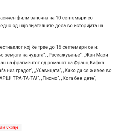
ласичен филм започна на 10 септември со
едно од највлијателните дела во историјата на
стивалот кој ќе трае до 16 септември се и:
о земјата на чудата“, „Раскажување“, „Жан Мари
ван на фрагментот од романот на Франц Кафка
аѓа низ градот“, „Убавицата“, „Како да се живее во
РШ! ТРА-ТА-ТА!“, „Писмо“, „Кога бев дете“,
лм Скопје