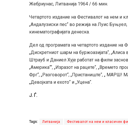
Жебриунас, Литванија 1964 / 66 мин.
Четвртото издание на Фестивалот на нем и к
„Андалузиски пес“ во режија на Луис Буњуел, 
кинематографијата денеска.
Дел од програмата на четвртото издание на Фе
„Дискретниот шарм на буржоазијата“, „Алиса в
Штрауб и Даниел Хује работат на филм засно
„Америка““, „Изразот на рацете“, „Времето про
Фрг“, „Разговорот“, „Пристаниште“, „ МАРШ! МА
„Девојката и ехото“ и „Уцена“.
Ј. Ѓ.
Tags:
Литванија
Фестивалот на нем и класичен фи