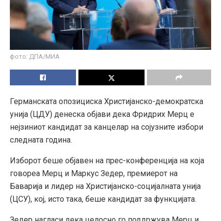
фото: ДПА/МИА
Германската опозициска Христијанско-демократска
унија (ЦДУ) денеска објави дека Фридрих Мерц е
нејзиниот кандидат за канцелар на сојузните избори
следната година.
Изборот беше објавен на прес-конференција на која
говореа Мерц и Маркус Зедер, премиерот на
Баварија и лидер на Христијанско-социјалната унија
(ЦСУ), кој, исто така, беше кандидат за функцијата.
Зедер нагласи дека целосно го поддржува Мерц и