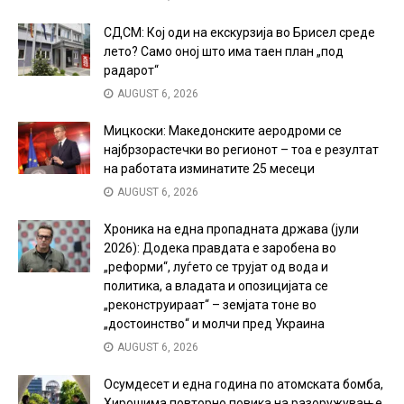
СДСМ: Кој оди на екскурзија во Брисел среде
лето? Само оној што има таен план „под
радарот“
AUGUST 6, 2026
Мицкоски: Македонските аеродроми се
најбрзорастечки во регионот – тоа е резултат
на работата изминатите 25 месеци
AUGUST 6, 2026
Хроника на една пропадната држава (јули
2026): Додека правдата е заробена во
„реформи“, луѓето се трујат од вода и
политика, а владата и опозицијата се
„реконструираат“ – земјата тоне во
„достоинство“ и молчи пред Украина
AUGUST 6, 2026
Осумдесет и една година по атомската бомба,
Хирошима повторно повика на разоружување