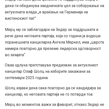
дека ги обединува заедничката цел за соборување на
актуелната влада „и враќање на Германија на
вистинскиот пат“.
Мерц му се заблагодари на Зедер за поддршката и
рече дека неговата партија, која со години ја водеше
поранешната канцеларка Ангела Меркел, има „цврста
намера повторно да преземе лидерска одговорност
во земјата“.
Оваа одлука претставува предизвик за актуелниот
канцелар Олаф Шолц на изборите закажани за
септември 2025 година.
Шолц изјави дека сака повторно да се кандидира за
канцелар, но неговата партија не го потврди тоа.
Мерц во моментов важи за фаворит, откако Зедер не