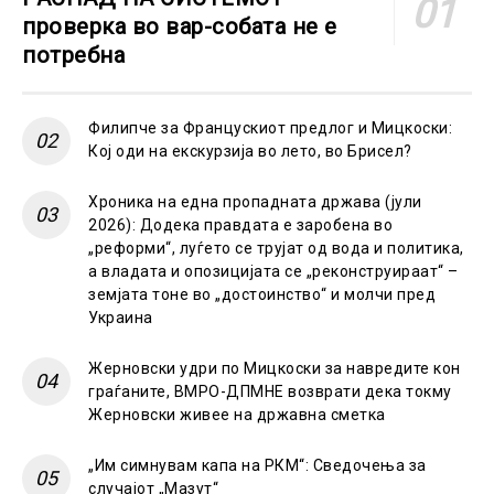
проверка во вар-собата не е
потребна
Филипче за Францускиот предлог и Мицкоски:
Кој оди на екскурзија во лето, во Брисел?
Хроника на една пропадната држава (јули
2026): Додека правдата е заробена во
„реформи“, луѓето се трујат од вода и политика,
а владата и опозицијата се „реконструираат“ –
земјата тоне во „достоинство“ и молчи пред
Украина
Жерновски удри по Мицкоски за навредите кон
граѓаните, ВМРО-ДПМНЕ возврати дека токму
Жерновски живее на државна сметка
„Им симнувам капа на РКМ“: Сведочења за
случајот „Мазут“