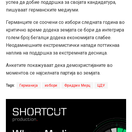
успеа да добие поддршка за својата кандидатура,
пишуваат германските медиуми.
Германците се соочени со избори следната година во
критично време додека земјата се бори да интегрира
голем број бегалци додека економијата слабее.
Неодамнешните екстремистички напади поттикнаа
наплив на поддршка за екстремната десница.
Анкетите покажуваат дека демохристијаните во
моментов се најсилната партија во земјата.
Tags:
Германија
избори
Фридрих Мерц
ЦДУ