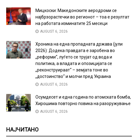
Мицкоски: Македонските аеродроми се
најбрзорастечки во регионот – тоа е резултат
на работата изминатите 25 месеци
AUGUST 6, 2026
Хроника на една пропадната држава (јули
2026): Додека правдата е заробена во
„реформи“, луѓето се трујат од вода и
политика, а владата и опозицијата се
„реконструираат“ – земјата тоне во
„достоинство“ и молчи пред Украина
AUGUST 6, 2026
Осумдесет и една година по атомската бомба,
Хирошима повторно повика на разоружување
AUGUST 6, 2026
НАЈЧИТАНО