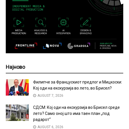
Најново
Филипче за Францускиот предлог и Мицкоски:
Кој оди на екскурзија во лето, во Брисел?
AUGUST 7, 2026
СДСМ: Кој оди на екскурзија во Брисел среде
лето? Само оној што има таен план „под
радарот“
AUGUST 6, 2026