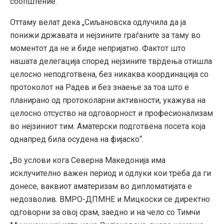
соопштение.
Оттаму велат дека „Сиљановска одлучила да ја
понижи државата и нејзините граѓаните за таму во
моментот да не и биде непријатно. Фактот што
нашата делегација според нејзините тврдења отишла
целосно неподготвена, без никаква координација со
протоколот на Радев и без знаење за тоа што е
планирано од протоколарни активности, укажува на
целосно отсуство на одговорност и професионализам
во нејзиниот тим. Аматерски подготвена посета која
однапред била осудена на фијаско“.
„Во услови кога Северна Македонија има
исклучително важен период и одлуки кои треба да ги
донесе, ваквиот аматеризам во дипломатијата е
недозволив. ВМРО-ДПМНЕ и Мицкоски се директно
одговорни за овој срам, заедно и на чело со Тимчи