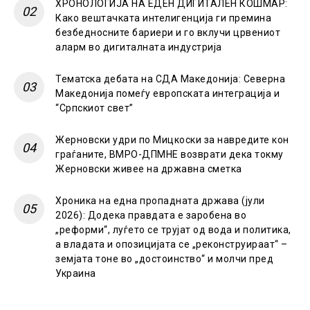
ХРОНОЛОГИЈА НА ЕДЕН ДИГИТАЛЕН КОШМАР:
Како вештачката интелигенција ги премина
безбедносните бариери и го вклучи црвениот
аларм во дигиталната индустрија
Тематска дебата на СДА Македонија: Северна
Македонија помеѓу европската интеграција и
“Српскиот свет”
Жерновски удри по Мицкоски за навредите кон
граѓаните, ВМРО-ДПМНЕ возврати дека токму
Жерновски живее на државна сметка
Хроника на една пропадната држава (јули
2026): Додека правдата е заробена во
„реформи“, луѓето се трујат од вода и политика,
а владата и опозицијата се „реконструираат“ –
земјата тоне во „достоинство“ и молчи пред
Украина