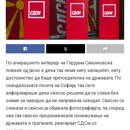
По вчерашното интервју на Гордана Сиљановска
повеќе од јасно е дека таа нема ниту капацитет, ниту
достоинство да биде претседателка на државата. По
скандалозната посета на Софија, таа сега
информираше дека свесно решила да се слика без
знаме за наводно да не направела скандал. Свесно се
сликала и свесно ја објавила фотографијата, па според
ова таа свесно предизивикала понижување на
државата и граѓаните, реагираат СДСм со