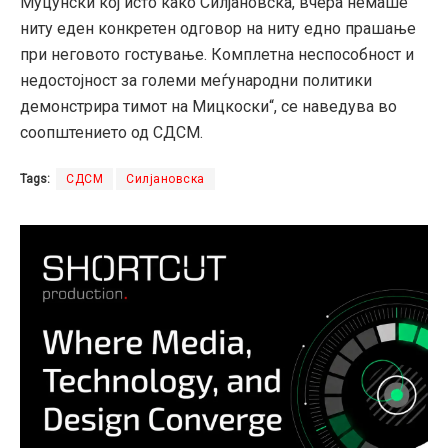
Муцунски кој исто како Силјановска, вчера немаше
ниту еден конкретен одговор на ниту едно прашање
при неговото гостување. Комплетна неспособност и
недостојност за големи меѓународни политики
демонстрира тимот на Мицкоски“, се наведува во
соопштението од СДСМ.
Tags:
СДСМ
Силјановска