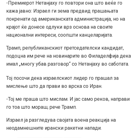
-Премиерот Нетанјаху го повтори она што веќе го
кажа јавно: Израел ги зема предвид прашањата
покренати од американската администрација, но на
крајот ќе донесе одлуки врз основа на своите
национални интереси, соопшти канцеларијата.
Трамп, републиканскиот претседателски кандидат,
подоцна им рече на новинарите во Филаделфија дека
имал „многу убав разговор“ со Нетанјаху во саботата.
Тој посочи дека израелскиот лидер го прашал за
мислење што да прави во врска со Иран.
-Тој ме праша што мислам. И јас само реков, направи
го тоа што мораш, рече Трамп.
Израел ја разгледува својата воена реакција на
неодамнешните ирански ракетни напади.