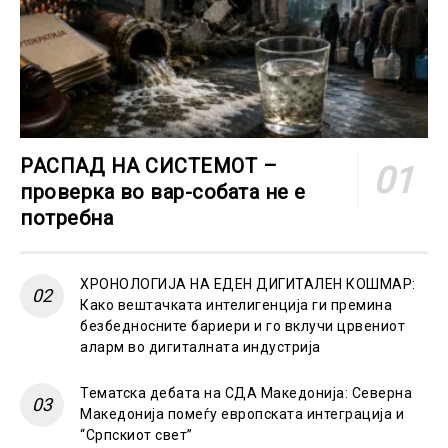
РАСПАД НА СИСТЕМОТ –
проверка во вар-собата не е
потребна
ХРОНОЛОГИЈА НА ЕДЕН ДИГИТАЛЕН КОШМАР:
Како вештачката интелигенција ги премина
безбедносните бариери и го вклучи црвениот
аларм во дигиталната индустрија
Тематска дебата на СДА Македонија: Северна
Македонија помеѓу европската интеграција и
“Српскиот свет”