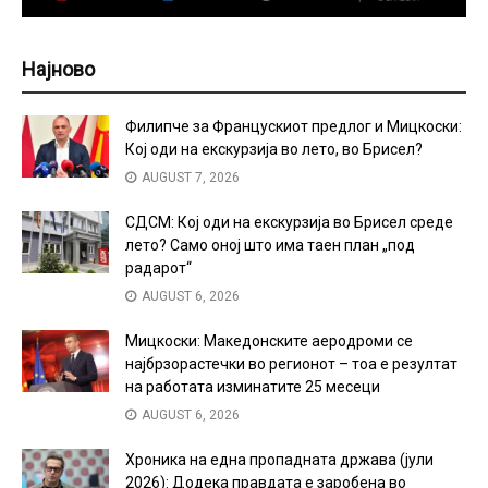
Најново
Филипче за Францускиот предлог и Мицкоски:
Кој оди на екскурзија во лето, во Брисел?
AUGUST 7, 2026
СДСМ: Кој оди на екскурзија во Брисел среде
лето? Само оној што има таен план „под
радарот“
AUGUST 6, 2026
Мицкоски: Македонските аеродроми се
најбрзорастечки во регионот – тоа е резултат
на работата изминатите 25 месеци
AUGUST 6, 2026
Хроника на една пропадната држава (јули
2026): Додека правдата е заробена во