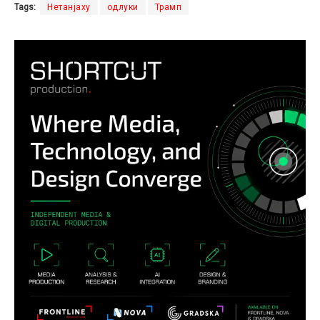
Tags:
Нетанјаху
одлуки
Трамп