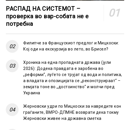
РАСПАД НА СИСТЕМОТ –
проверка во вар-собата не е
потребна
Филипче за Францускиот предлог и Мицкоски:
Кој оди на екскурзија во лето, во Брисел?
Хроника на една пропадната држава (јули
2026): Додека правдата е заробена во
„реформи“, луѓето се трујат од вода и политика,
а владата и опозицијата се „реконструираат“ –
земјата тоне во „достоинство“ и молчи пред
Украина
Жерновски удри по Мицкоски за навредите кон
граѓаните, ВМРО-ДПМНЕ возврати дека токму
Жерновски живее на државна сметка