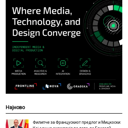
Најново
Филипче за Францускиот предлог и Мицкоски: