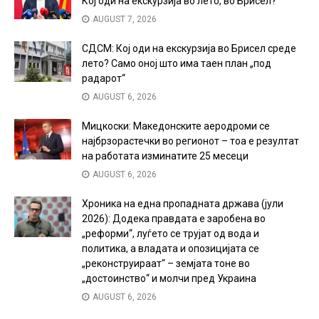
Кој оди на екскурзија во лето, во Брисел?
AUGUST 7, 2026
СДСМ: Кој оди на екскурзија во Брисел среде
лето? Само оној што има таен план „под
радарот“
AUGUST 6, 2026
Мицкоски: Македонските аеродроми се
најбрзорастечки во регионот – тоа е резултат
на работата изминатите 25 месеци
AUGUST 6, 2026
Хроника на една пропадната држава (јули
2026): Додека правдата е заробена во
„реформи“, луѓето се трујат од вода и
политика, а владата и опозицијата се
„реконструираат“ – земјата тоне во
„достоинство“ и молчи пред Украина
AUGUST 6, 2026