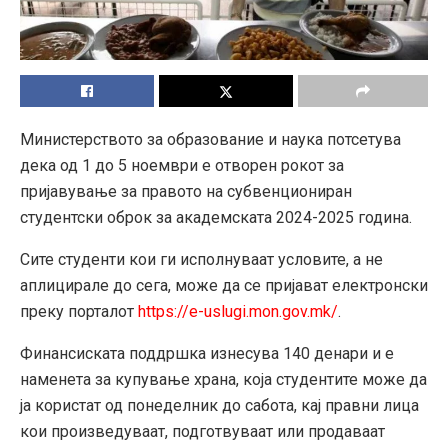
Министерството за образование и наука потсетува
дека од 1 до 5 ноември е отворен рокот за
пријавување за правото на субвенциониран
студентски оброк за академската 2024-2025 година.
Сите студенти кои ги исполнуваат условите, а не
аплицирале до сега, може да се пријават електронски
преку порталот
https://e-uslugi.mon.gov.mk/
.
Финансиската поддршка изнесува 140 денари и е
наменета за купување храна, која студентите може да
ја користат од понеделник до сабота, кај правни лица
кои произведуваат, подготвуваат или продаваат