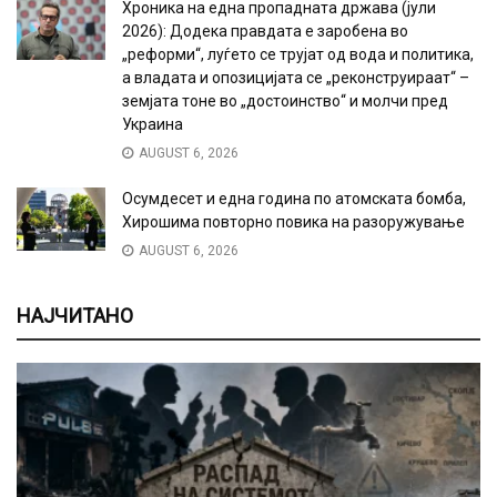
Хроника на една пропадната држава (јули
2026): Додека правдата е заробена во
„реформи“, луѓето се трујат од вода и политика,
а владата и опозицијата се „реконструираат“ –
земјата тоне во „достоинство“ и молчи пред
Украина
AUGUST 6, 2026
Осумдесет и една година по атомската бомба,
Хирошима повторно повика на разоружување
AUGUST 6, 2026
НАЈЧИТАНО