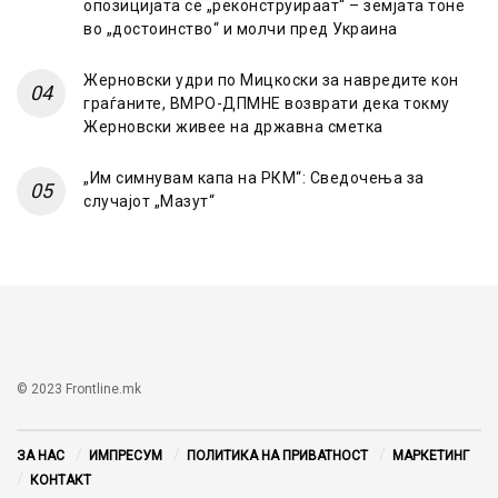
опозицијата се „реконструираат“ – земјата тоне
во „достоинство“ и молчи пред Украина
Жерновски удри по Мицкоски за навредите кон
граѓаните, ВМРО-ДПМНЕ возврати дека токму
Жерновски живее на државна сметка
„Им симнувам капа на РКМ“: Сведочења за
случајот „Мазут“
© 2023 Frontline.mk
ЗА НАС
ИМПРЕСУМ
ПОЛИТИКА НА ПРИВАТНОСТ
МАРКЕТИНГ
КОНТАКТ