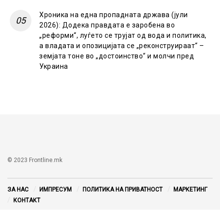
Хроника на една пропадната држава (јули
2026): Додека правдата е заробена во
„реформи“, луѓето се трујат од вода и политика,
а владата и опозицијата се „реконструираат“ –
земјата тоне во „достоинство“ и молчи пред
Украина
© 2023 Frontline.mk
ЗА НАС
ИМПРЕСУМ
ПОЛИТИКА НА ПРИВАТНОСТ
МАРКЕТИНГ
КОНТАКТ