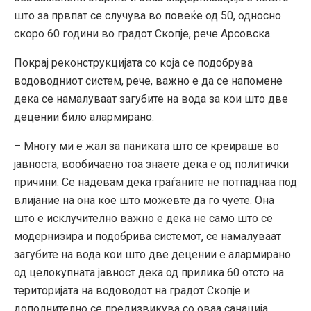
што за првпат се случува во повеќе од 50, односно
скоро 60 години во градот Скопје, рече Арсовска.
Покрај реконструкцијата со која се подобрува
водоводниот систем, рече, важно е да се напомене
дека се намалуваат загубите на вода за кои што две
децении било алармирано.
– Многу ми е жал за паниката што се креираше во
јавноста, вообичаено тоа знаете дека е од политички
причини. Се надевам дека граѓаните не потпаднаа под
влијание на она кое што можевте да го чуете. Она
што е исклучително важно е дека не само што се
модернизира и подобрива системот, се намалуваат
загубите на вода кои што две децении е алармирано
од целокупната јавност дека од прилика 60 отсто на
територијата на водоводот на градот Скопје и
дополнително се предизвикува со оваа санација,