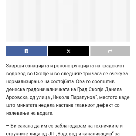
Заврши санацијата и реконструкцијата на градскиот
водовод во Скопје и во следните три часа се очекува
нормализирање на состојбата. Ова го соопштив
денеска градоначалничката на Град Скопје Данела
Арсовска, од улица „Никола Парапунов“, местото каде
што минатата недела настана главниот дефект со
излевање на водата.
– Би сакала да им се заблагодарам на техничките и
стручните лица од ЈП „Водовод и канализација“ за