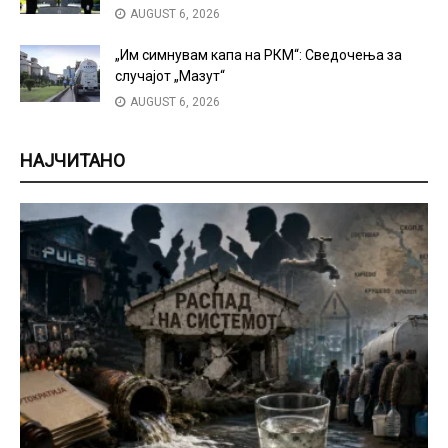
AUGUST 6, 2026
„Им симнувам капа на РКМ“: Сведочења за
случајот „Мазут“
AUGUST 6, 2026
НАЈЧИТАНО