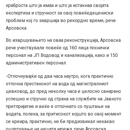
храброста што ја имаа и што ја истакнаа својата
експертиза и стручност за овој повеќедецениски
проблем кој го завршија во рекордно време, рече
Арсовска.
Во извршувањето на оваа реконструкција, Арсовска
рече учествувале повеќе од 160 лица технички
персонал на ЈП Водовод и канализација, како и 150
административен персонал.
-Отпочнувајќи од два часа наутро, кога практично
отпочна престанокот на вода од магистралниот
цевковод, до пред неколку часа е целосно санирано
успешно и стручно од страна на службите на Јавното
претпријатие и веќе е отпочнато со пуштање на
водата, полека, за притисокот којшто во овој момент
се креира, практично, не би предизвикал некакво
оштетување на нашата мрежа, рече Арсовска.