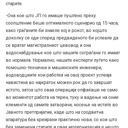
старите.
-Она кое што ЈП го имаше пуштено преку
соопштение беше оптималното сценарио од 15 часа,
како граѓаните би знаеле кој е рокот, во којшто
доколку се оди според предвиденото би успеале да
се вратат магистралниот цевовод и она
водоснабдување кое што нашите сограѓани го имаат
во нормала. Нормално, нашите експерти луѓето како
помошно-технички и машинските инженери,
водоводџиите кои работеа на овој проект успеаја
навистина во најкраток можен рок да го завршат
истото, затоа што оваа операција опфаќаше не само
во моментот работа на терен, туку и вадење на оние
елементи од самите затворачи, носење на истите во
Јавното претпријатие, каде што на соодветна
апаратура беа креирани практично нови, со кои што
беа заменени старите и оваа модернизација е нешто