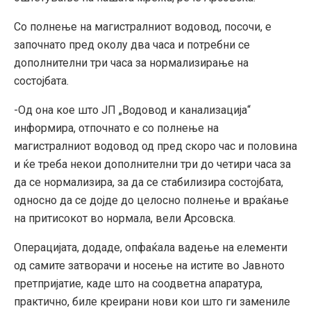
Со полнење на магистралниот водовод, посочи, е
започнато пред околу два часа и потребни се
дополнителни три часа за нормализирање на
состојбата.
-Од она кое што ЈП „Водовод и канализација“
информира, отпочнато е со полнење на
магистралниот водовод од пред скоро час и половина
и ќе треба некои дополнителни три до четири часа за
да се нормализира, за да се стабилизира состојбата,
односно да се дојде до целосно полнење и враќање
на притисокот во нормала, вели Арсовска.
Операцијата, додаде, опфаќала вадење на елементи
од самите затворачи и носење на истите во Јавното
претпријатие, каде што на соодветна апаратура,
практично, биле креирани нови кои што ги замениле