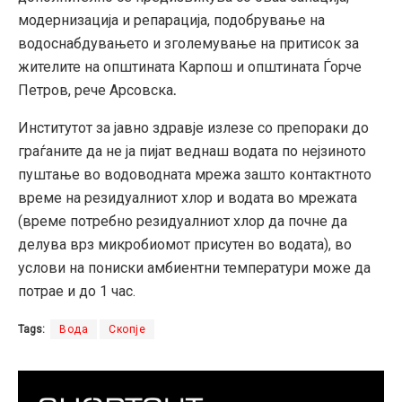
модернизација и репарација, подобрување на
водоснабдувањето и зголемување на притисок за
жителите на општината Карпош и општината Ѓорче
Петров, рече Арсовска
.
Институтот за јавно здравје излезе со препораки до
граѓаните да не ја пијат веднаш водата по нејзиното
пуштање во водоводната мрежа зашто контактното
време на резидуалниот хлор и водата во мрежата
(време потребно резидуалниот хлор да почне да
делува врз микробиомот присутен во водата), во
услови на пониски амбиентни температури може да
потрае и до 1 час.
Tags:
Вода
Скопје