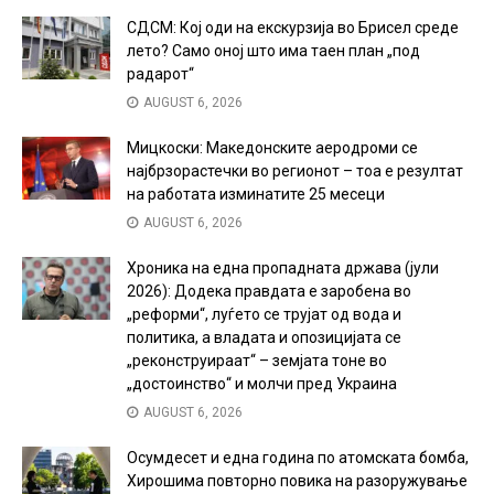
СДСМ: Кој оди на екскурзија во Брисел среде
лето? Само оној што има таен план „под
радарот“
AUGUST 6, 2026
Мицкоски: Македонските аеродроми се
најбрзорастечки во регионот – тоа е резултат
на работата изминатите 25 месеци
AUGUST 6, 2026
Хроника на една пропадната држава (јули
2026): Додека правдата е заробена во
„реформи“, луѓето се трујат од вода и
политика, а владата и опозицијата се
„реконструираат“ – земјата тоне во
„достоинство“ и молчи пред Украина
AUGUST 6, 2026
Осумдесет и една година по атомската бомба,
Хирошима повторно повика на разоружување