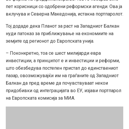
пет корисници со одобрени реформски агенди. Ова ја
вклучува и Северна Македонија, истакна портпаролот.
Тој додаде дека Планот за раст на Западниот Балкан
нуди патоказ за приближување на економиите на
земјите од регионот до Европската унија.
– Поконкретно, тоа се шест милијарди евра
инвестиции, а принципот е и инвестиции и реформи,
што обезбедува постепен пристап до единствениот
пазар, овозможувајќи им на граѓаните од Западниот
Балкан да пред време да почувствуваат некои
придобивки од интеграцијата во ЕУ, изјави портпарол
на Европската комисија за МИА.