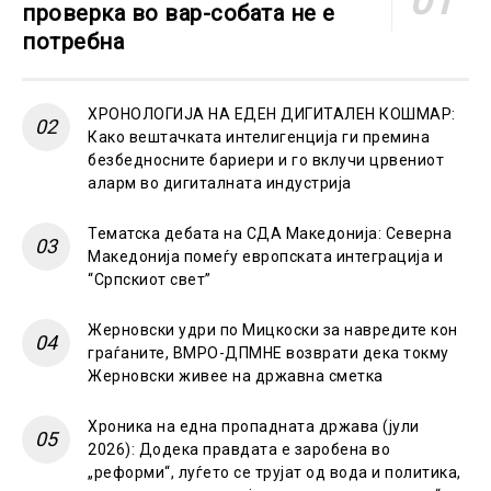
проверка во вар-собата не е
потребна
ХРОНОЛОГИЈА НА ЕДЕН ДИГИТАЛЕН КОШМАР:
Како вештачката интелигенција ги премина
безбедносните бариери и го вклучи црвениот
аларм во дигиталната индустрија
Тематска дебата на СДА Македонија: Северна
Македонија помеѓу европската интеграција и
“Српскиот свет”
Жерновски удри по Мицкоски за навредите кон
граѓаните, ВМРО-ДПМНЕ возврати дека токму
Жерновски живее на државна сметка
Хроника на една пропадната држава (јули
2026): Додека правдата е заробена во
„реформи“, луѓето се трујат од вода и политика,