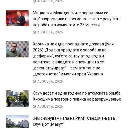
AUGUST 6, 2026
Мицкоски: Македонските аеродроми се
најбрзорастечки во регионот – тоа е резултат
на работата изминатите 25 месеци
AUGUST 6, 2026
Хроника на една пропадната држава (јули
2026): Додека правдата е заробена во
„реформи“, луѓето се трујат од вода и
политика, а владата и опозицијата се
„реконструираат“ – земјата тоне во
„достоинство“ и молчи пред Украина
AUGUST 6, 2026
Осумдесет и една година по атомската бомба,
Хирошима повторно повика на разоружување
AUGUST 6, 2026
„Им симнувам капа на РКМ“: Сведочења за
случајот „Мазут“