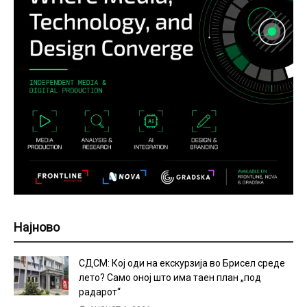
Најново
СДСМ: Кој оди на екскурзија во Брисел среде
лето? Само оној што има таен план „под
радарот“