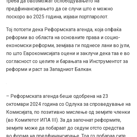
треба да овозможат ослободувањето на
предфинансирањето да се случи што е можно
поскоро во 2025 година, изјави портпаролот.
Тој потсети дека Реформската агенда, која опфаќа
реформи во областа на основните права и социо-
економски реформи, земјава ги поднесе лани во јули,
по што Еврокомисијата оцени и заклучи дека таа е во
согласност со целите и барањата на Инструментот за
реформи и раст за Западниот Балкан.
– Реформската агенда беше одобрена на 23
октомври 2024 година со Одлука за спроведување на
Комисијата, по позитивно мислење од земјите членки
(во Комитетот ИПА III). За да започнат реформите,
земјите може да побараат до седум отсто средства
во форма на предфинансирање. Тоа го побараа сите