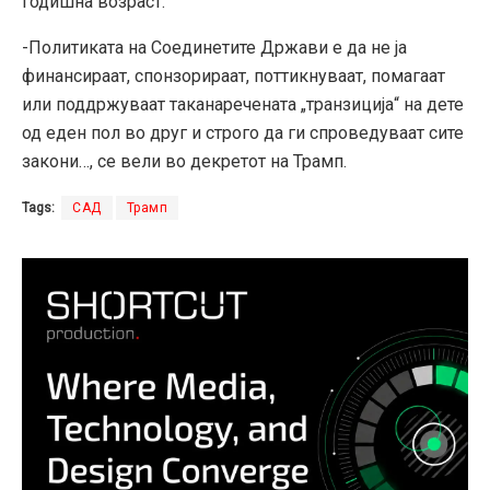
годишна возраст.
-Политиката на Соединетите Држави е да не ја
финансираат, спонзорираат, поттикнуваат, помагаат
или поддржуваат таканаречената „транзиција“ на дете
од еден пол во друг и строго да ги спроведуваат сите
закони…, се вели во декретот на Трамп.
Tags:
САД
Трамп