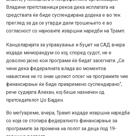
Владини претставници рекоа дека исплатата на
средствата ќе биде суспендирана додека е во тек
преглед за да се утврди дали трошењето е во
согласност со најновите извршни наредби на Трамп.
Канцеларијата за управување и буџет на САД вчера
издаде меморандум со кој, според судот, не е
доволно јасно кои програми ќе бидат засегнати. „Се
чини дека федералната влада во моментов
навистина не го знае целиот опсег на програмите чие
финансирање ќе биде привремено суспендирано“,
рече судијата Алихан, кој беше назначен од
претседателот Џо Бајден.
Во меѓувреме, вчера, Трамп издаде извршна наредба
со која се стопира федералното финансирање за
програмите за промена на полот за деца под 19-