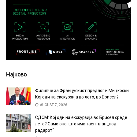
Најново
Филипче за Францускиот предлог и Мицкоски:
Кој оди на екскурзија во лето, во Брисел?
AUGUST 7, 2026
СДСМ: Кој оди на екскурзија во Брисел среде
лето? Само оној што има таен план „под
радарот“