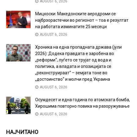
AUGUST 6, 2026
Мицкоски: Македонските аеродроми се
најбрзорастечки во регионот – тоа е резултат
на работата изминатите 25 месеци
AUGUST 6, 2026
Хроника на една пропадната држава (јули
2026): Додека правдата е заробена во
„реформи“, луѓето се трујат од вода и
политика, а владата и опозицијата се
„реконструираат“ – земјата тоне во
„достоинство“ и молчи пред Украина
AUGUST 6, 2026
Осумдесет и една година по атомската бомба,
Хирошима повторно повика на разоружување
AUGUST 6, 2026
НАЈЧИТАНО