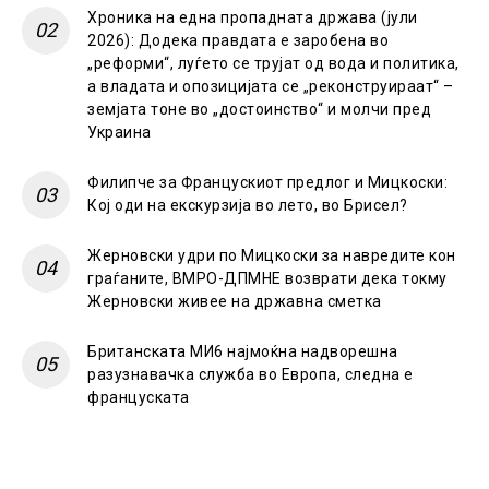
Хроника на една пропадната држава (јули
2026): Додека правдата е заробена во
„реформи“, луѓето се трујат од вода и политика,
а владата и опозицијата се „реконструираат“ –
земјата тоне во „достоинство“ и молчи пред
Украина
Филипче за Францускиот предлог и Мицкоски:
Кој оди на екскурзија во лето, во Брисел?
Жерновски удри по Мицкоски за навредите кон
граѓаните, ВМРО-ДПМНЕ возврати дека токму
Жерновски живее на државна сметка
Британската МИ6 најмоќна надворешна
разузнавачка служба во Европа, следна е
француската