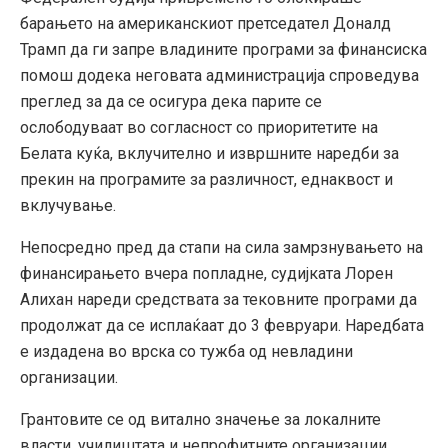
барањето на американскиот претседател Доналд
Трамп да ги запре владините програми за финансиска
помош додека неговата администрација спроведува
преглед за да се осигура дека парите се
ослободуваат во согласност со приоритетите на
Белата куќа, вклучително и извршните наредби за
прекин на програмите за различност, еднаквост и
вклучување.
Непосредно пред да стапи на сила замрзнувањето на
финансирањето вчера попладне, судијката Лорен
Алихан нареди средствата за тековните програми да
продолжат да се исплаќаат до 3 февруари. Наредбата
е издадена во врска со тужба од невладини
организации.
Грантовите се од витално значење за локалните
власти, училиштата и непрофитните организации.