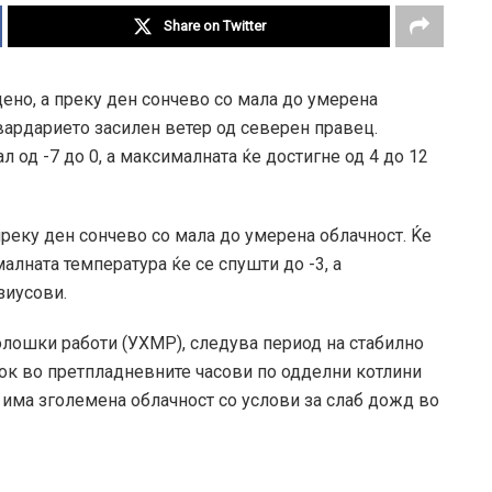
Share on Twitter
ено, а преку ден сончево со мала до умерена
вардарието засилен ветер од северен правец.
 од -7 до 0, а максималната ќе достигне од 4 до 12
 преку ден сончево со мала до умерена облачност. Ќе
лната температура ќе се спушти до -3, а
зиусови.
олошки работи (УХМР), следува период на стабилно
ток во претпладневните часови по одделни котлини
ќе има зголемена облачност со услови за слаб дожд во