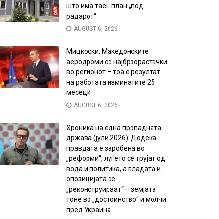
што има таен план „под
радарот“
AUGUST 6, 2026
Мицкоски: Македонските
аеродроми се најбрзорастечки
во регионот – тоа е резултат
на работата изминатите 25
месеци
AUGUST 6, 2026
Хроника на една пропадната
држава (јули 2026): Додека
правдата е заробена во
„реформи“, луѓето се трујат од
вода и политика, а владата и
опозицијата се
„реконструираат“ – земјата
тоне во „достоинство“ и молчи
пред Украина