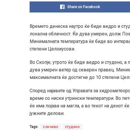
Share on Facebook
Времето денеска наутро ќе биде ведро и студ
локална облачност. Ќе дува умерен, долж По
Минималната температура ќе биде во интервал
степени Целзиусови.
Во Скопје, утрото ќе биде ведро и студено, а
дува умерен ветер од северен правец. Минима
максималната ќе достигне до 10 степени Цел
Според најавите од Управата за хидрометеор
време со ниски утрински температури. Во пе
ќе има појава на магла, а во текот на денот 
јужните делови.
Tags:
сончево
студено