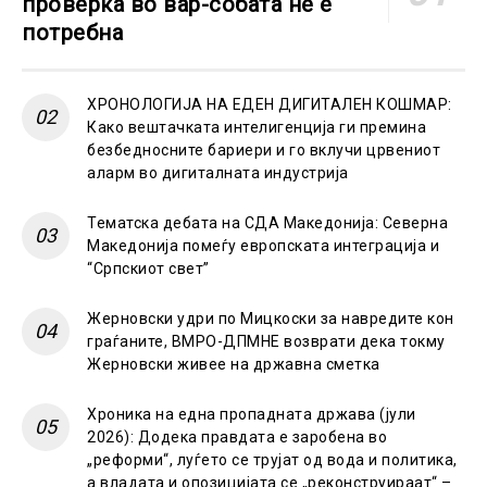
проверка во вар-собата не е
потребна
ХРОНОЛОГИЈА НА ЕДЕН ДИГИТАЛЕН КОШМАР:
Како вештачката интелигенција ги премина
безбедносните бариери и го вклучи црвениот
аларм во дигиталната индустрија
Тематска дебата на СДА Македонија: Северна
Македонија помеѓу европската интеграција и
“Српскиот свет”
Жерновски удри по Мицкоски за навредите кон
граѓаните, ВМРО-ДПМНЕ возврати дека токму
Жерновски живее на државна сметка
Хроника на една пропадната држава (јули
2026): Додека правдата е заробена во
„реформи“, луѓето се трујат од вода и политика,
а владата и опозицијата се „реконструираат“ –