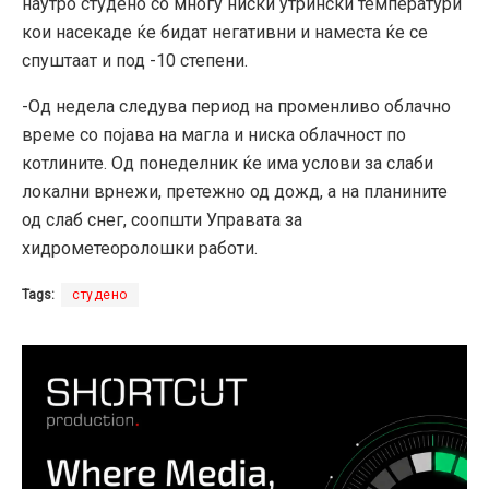
наутро студено со многу ниски утрински температури
кои насекаде ќе бидат негативни и наместа ќе се
спуштаат и под -10 степени.
-Од недела следува период на променливо облачно
време со појава на магла и ниска облачност по
котлините. Од понеделник ќе има услови за слаби
локални врнежи, претежно од дожд, а на планините
од слаб снег, соопшти Управата за
хидрометеоролошки работи.
Tags:
студено