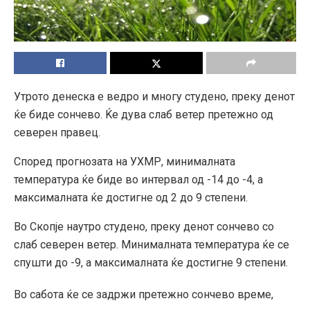
Утрото денеска е ведро и многу студено, преку денот
ќе биде сончево. Ќе дува слаб ветер претежно од
северен правец.
Според прогнозата на УХМР, минималната
температура ќе биде во интервал од -14 до -4, а
максималната ќе достигне од 2 до 9 степени.
Во Скопје наутро студено, преку денот сончево со
слаб северен ветер. Минималната температура ќе се
спушти до -9, а максималната ќе достигне 9 степени.
Во сабота ќе се задржи претежно сончево време,