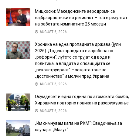
Мицкоски: Македонските аеродроми се
најбрзорастечки во регионот – тоа е резултат
на работата изминатите 25 месеци
AUGUST 6, 2026
Хроника на една пропадната држава (јули
2026): Додека правдата е заробена во
„реформи“, луѓето се трујат од вода и
политика, а владата и опозицијата се
„реконструираат“ – земјата тоне во
„достоинство“ и молчи пред Украина
AUGUST 6, 2026
Осумдесет и една година по атомската бомба,
Хирошима повторно повика на разоружување
AUGUST 6, 2026
„Им симнувам капа на РКМ“: Сведочења за
случајот „Мазут“