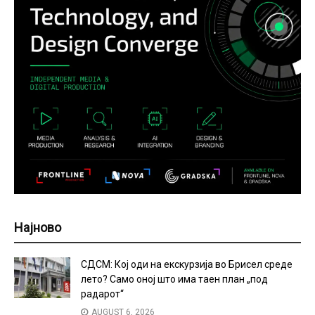
Најново
СДСМ: Кој оди на екскурзија во Брисел среде
лето? Само оној што има таен план „под
радарот“
AUGUST 6, 2026