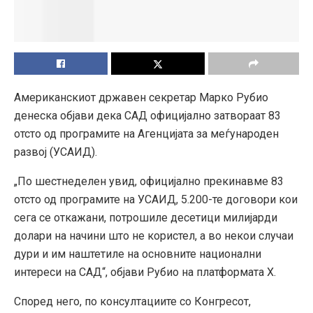
Американскиот државен секретар Марко Рубио
денеска објави дека САД официјално затвораат 83
отсто од програмите на Агенцијата за меѓународен
развој (УСАИД).
„По шестнеделен увид, официјално прекинавме 83
отсто од програмите на УСАИД, 5.200-те договори кои
сега се откажани, потрошиле десетици милијарди
долари на начини што не користел, а во некои случаи
дури и им наштетиле на основните национални
интереси на САД“, објави Рубио на платформата X.
Според него, по консултациите со Конгресот,