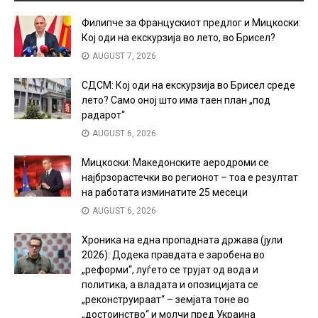
Филипче за Францускиот предлог и Мицкоски:
Кој оди на екскурзија во лето, во Брисел?
AUGUST 7, 2026
СДСМ: Кој оди на екскурзија во Брисел среде
лето? Само оној што има таен план „под
радарот“
AUGUST 6, 2026
Мицкоски: Македонските аеродроми се
најбрзорастечки во регионот – тоа е резултат
на работата изминатите 25 месеци
AUGUST 6, 2026
Хроника на една пропадната држава (јули
2026): Додека правдата е заробена во
„реформи“, луѓето се трујат од вода и
политика, а владата и опозицијата се
„реконструираат“ – земјата тоне во
„достоинство“ и молчи пред Украина