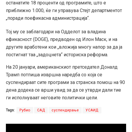
останатите 18 проценти од програмите, што е
приближно 1.000, ќе ги управува Стејт департментот
„поради поефикасна администрација“.
Тој му се заблагодари на Одделот за владина
ефикасност (DOGE), предводен од Илон Маск, и на
другите вработени кои „вложија многу напор за да ја
постигнат таа „задоцнета“ историска реформа.
На 20 јануари, американскиот претседател Доналд
Трамп потпиша извршна наредба со која се
суспендираат сите програми за странска помош на 90
дена додека се врши увид за да се утврди дали тие
ги исполнуваат неговите политички цели.
Tags:
Рубио
САД
суспендирање
УСАИД