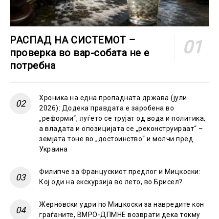
РАСПАД НА СИСТЕМОТ –
проверка во вар-собата не е
потребна
Хроника на една пропадната држава (јули
2026): Додека правдата е заробена во
„реформи“, луѓето се трујат од вода и политика,
а владата и опозицијата се „реконструираат“ –
земјата тоне во „достоинство“ и молчи пред
Украина
Филипче за Францускиот предлог и Мицкоски:
Кој оди на екскурзија во лето, во Брисел?
Жерновски удри по Мицкоски за навредите кон
граѓаните, ВМРО-ДПМНЕ возврати дека токму