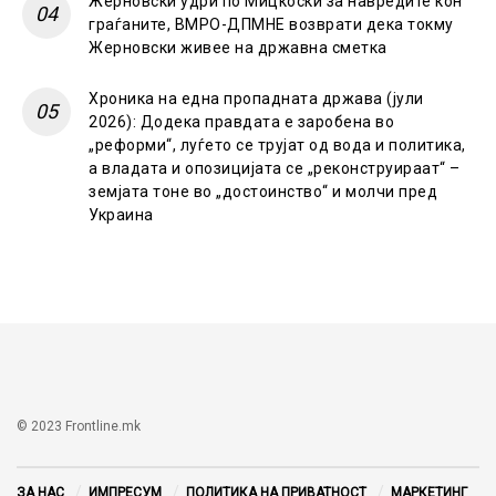
Жерновски удри по Мицкоски за навредите кон
граѓаните, ВМРО-ДПМНЕ возврати дека токму
Жерновски живее на државна сметка
Хроника на една пропадната држава (јули
2026): Додека правдата е заробена во
„реформи“, луѓето се трујат од вода и политика,
а владата и опозицијата се „реконструираат“ –
земјата тоне во „достоинство“ и молчи пред
Украина
© 2023 Frontline.mk
ЗА НАС
ИМПРЕСУМ
ПОЛИТИКА НА ПРИВАТНОСТ
МАРКЕТИНГ