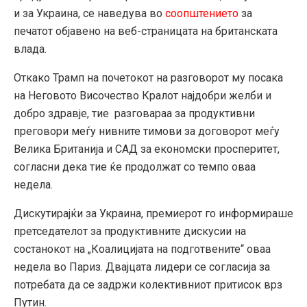
и за Украина, се наведува во
соопштението
за
печатот објавено на веб-страницата на британската
влада.
Откако Трамп на почетокот на разговорот му посака
на Неговото Височество Кралот најдобри желби и
добро здравје, тие разговараа за продуктивни
преговори меѓу нивните тимови за договорот меѓу
Велика Британија и САД за економски просперитет,
согласни дека тие ќе продолжат со темпо оваа
недела.
Дискутирајќи за Украина, премиерот го информираше
претседателот за продуктивните дискусии на
состанокот на „Коалицијата на подготвените“ оваа
недела во Париз. Двајцата лидери се согласија за
потребата да се задржи колективниот притисок врз
Путин.