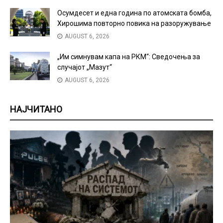
Осумдесет и една година по атомската бомба,
Хирошима повторно повика на разоружување
AUGUST 6, 2026
„Им симнувам капа на РКМ“: Сведочења за
случајот „Мазут“
AUGUST 6, 2026
НАЈЧИТАНО