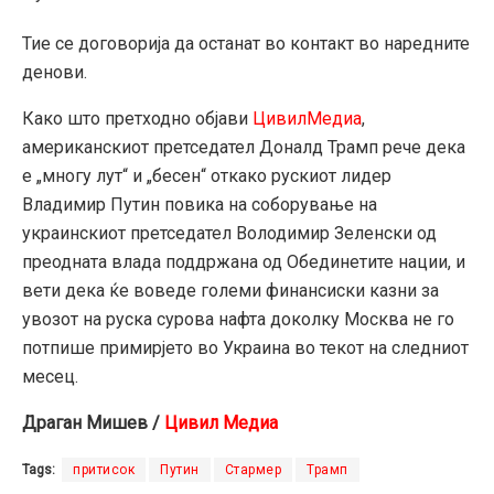
Тие се договорија да останат во контакт во наредните
денови.
Како што претходно објави
ЦивилМедиа
,
американскиот претседател Доналд Трамп рече дека
е „многу лут“ и „бесен“ откако рускиот лидер
Владимир Путин повика на соборување на
украинскиот претседател Володимир Зеленски од
преодната влада поддржана од Обединетите нации, и
вети дека ќе воведе големи финансиски казни за
увозот на руска сурова нафта доколку Москва не го
потпише примирјето во Украина во текот на следниот
месец.
Драган Мишев /
Цивил Медиа
Tags:
притисок
Путин
Стармер
Трамп