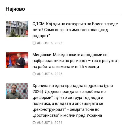
Најново
СДСМ: Кој оди на екскурзија во Брисел среде
лето? Само оној што има таен план „под
радарот“
AUGUST 6, 2026
Мицкоски: Македонските аеродроми се
најбрзорастечки во регионот – тоа е резултат
на работата изминатите 25 месеци
AUGUST 6, 2026
Хроника на една пропадната држава (јули
2026): Додека правдата е заробена во
„реформи“, луѓето се трујат од вода и
политика, а владата и опозицијата се
„реконструираат“ – земјата тоне во
„достоинство“ и молчи пред Украина
AUGUST 6, 2026