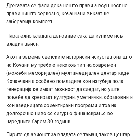
Државата се фали дека нешто прави а всушност не
прави ништо сериозно, кочанчани викаат не
заборавија комплет.
Паралелно владата деновиве сака да купиме нов
владин авион.
Ако ги земеме светските историски искуства она што
на Кочани му треба е некаков тип на современ
(можеби меморијален) мултимедијален центар каде
Кочанчани а особено помладите кои изгубија пола
генерација ќе имаат можност да следат, но уште
повеќе да креираат културни, уметнички, образовни и
кон заедницата ориентирани програми и тоа на
долгорочно ниво со сигурно финансирање во
наредните барем 30 години.
Парите од авионот за владата се таман, таков центар