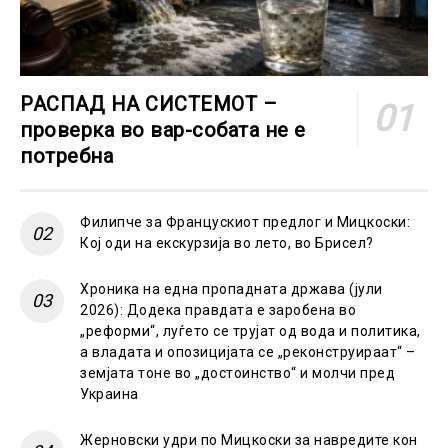
РАСПАД НА СИСТЕМОТ –
проверка во вар-собата не е
потребна
Филипче за Францускиот предлог и Мицкоски:
Кој оди на екскурзија во лето, во Брисел?
Хроника на една пропадната држава (јули
2026): Додека правдата е заробена во
„реформи“, луѓето се трујат од вода и политика,
а владата и опозицијата се „реконструираат“ –
земјата тоне во „достоинство“ и молчи пред
Украина
Жерновски удри по Мицкоски за навредите кон