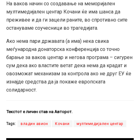
На ваков начин со создавање на меморијален
мултимедијален центар Кочани ќе има шанса да
преживее и да ги зацели раните, во спротивно сите
остануваме соучесници во трагедијата.
Ако нема пари државата (а има) нека свика
меѓународна донаторска конференција со точно
барање за ваков центар и негова програма – сигурен
сум дека ако властите ветат дека нема да крадат и
овозможат механизам за контрола ако не друг ЕУ ќе
изнајде средства да ја покаже европската
солидарност.
Текстот е личен став на Авторот.
Tags:
владин авион
Кочани
мултимедијален центар