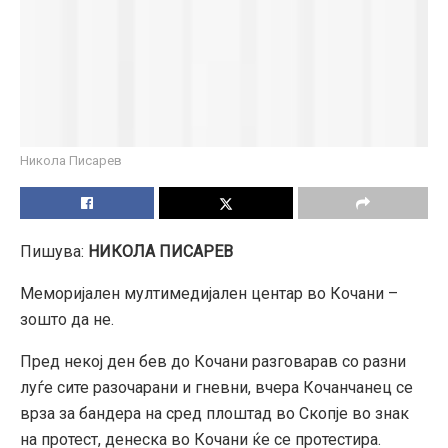
Никола Писарев
Пишува:
НИКОЛА ПИСАРЕВ
Меморијален мултимедијален центар во Кочани –
зошто да не.
Пред некој ден бев до Кочани разговарав со разни
луѓе сите разочарани и гневни, вчера Кочанчанец се
врза за бандера на сред плоштад во Скопје во знак
на протест, денеска во Кочани ќе се протестира.