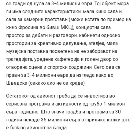
се гради од нула за 3-4 милиони евра. Тој објект мора
ги има следните карактеристики: мала кино сала и
сала за камерни претстави (може истата по пример на
кино Фросина во бивш МКЦ), концертна сала,
простор за дебати и разговори, кабинети односно
простории за креативно делување, ателјеа, мала
музејска поставка посветена на не заборавот на
трагедијата, уредена кафетерија и голем двор со
отворена сцена и спортски содржини. Сето ова се
прави за 3-4 милиони евра да изгледа како во
Шведска (секако ако не се краде)
Остатокот од авионот треба да се инвестира во
сериозна програма и активности од грубо 1 милион
евра годишно. Што значи градба и програма за 30
години некаде 35 милиони евра отприлике колку што
е fucking авионот за влада.