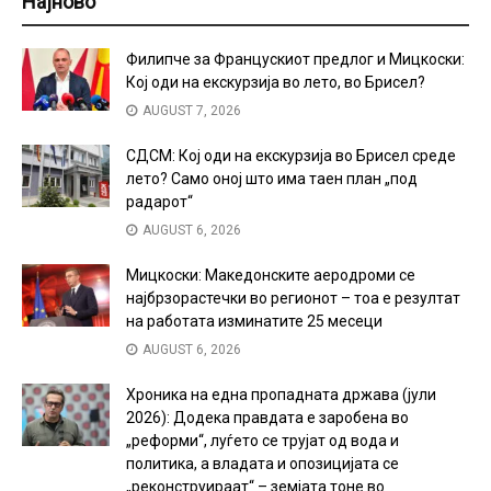
Најново
Филипче за Францускиот предлог и Мицкоски:
Кој оди на екскурзија во лето, во Брисел?
AUGUST 7, 2026
СДСМ: Кој оди на екскурзија во Брисел среде
лето? Само оној што има таен план „под
радарот“
AUGUST 6, 2026
Мицкоски: Македонските аеродроми се
најбрзорастечки во регионот – тоа е резултат
на работата изминатите 25 месеци
AUGUST 6, 2026
Хроника на една пропадната држава (јули
2026): Додека правдата е заробена во
„реформи“, луѓето се трујат од вода и
политика, а владата и опозицијата се
„реконструираат“ – земјата тоне во