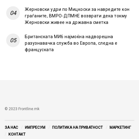
Жерновски удри по Мицкоски за навредите кон
граѓаните, ВМРО-ДПМНЕ возврати дека токму
Жерновски живее на државна сметка
Британската МИ6 најмоќна надворешна
разузнавачка служба во Европа, следна е
француската
© 2023 Frontline.mk
ЗА НАС
ИМПРЕСУМ
ПОЛИТИКА НА ПРИВАТНОСТ
МАРКЕТИНГ
КОНТАКТ