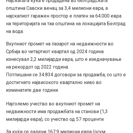
Најскапата куќа е продадена во белградската
општина Савски венац за 3,4 милиони евра, а
најскапиот гаражен простор е платен за 64.000 евра
на територијата на таа општина на локацијата Белград
на вода.
Вкупниот промет на пазарот на недвижности во
Србија во четвртиот квартал од 2024 година
изнесувал 2,2 милијарди евра, што е изедначување
на рекордот од 2022 година.
Потпишани се 34.834 договори за продажба, со што е
достигнато највисокото квартално ниво во
изминатите две години.
Најголемо учество во вкупниот промет на
недвижности има продажбата на станови (1,3
милијарди евра), со учество од 57 проценти.
За куќи се дадени 167,9 милиони евра (осум