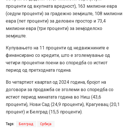
проценти од вкупната вредност), 163 милиони евра
(седум проценти) за градежно земјиште, 108 милиони
евра (пет проценти) за деловен простор и 73,4
милиони евра (три проценти) за земјоделско
земјиште.
Купувањето на 11 проценти од недвижнините е
финансирано со кредити, што е зголемување од
четири процентни поени во споредба со истиот
период од претходната година.
Во четвртиот квартал од 2024 година, бројот на
договори за продажба се зголеми во споредба со
истиот период минатата година во Ниш (43,6
проценти), Нови Сад (24,9 проценти), Крагуевац (20,1
процент) и Белград (15,5 проценти).
Tags:
Белград
Србија