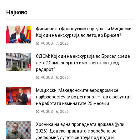
Најново
Филипче за Францускиот предлог и Мицкоски:
Кој оди на екскурзија во лето, во Брисел?
AUGUST 7, 2026
СДСМ: Кој оди на екскурзија во Брисел среде
лето? Само оној што има таен план „под
радарот“
AUGUST 6, 2026
Мицкоски: Македонските аеродроми се
најбрзорастечки во регионот – тоа е резултат
на работата изминатите 25 месеци
AUGUST 6, 2026
Хроника на една пропадната држава (јули
2026): Додека правдата е заробена во
„реформи“, луѓето се трујат од вода и