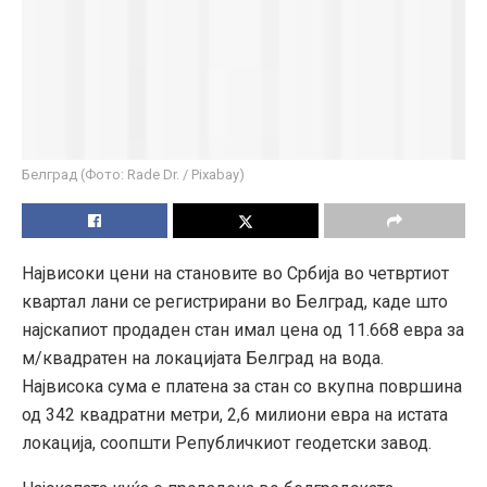
Белград (Фото: Rade Dr. / Pixabay)
Највисоки цени на становите во Србија во четвртиот
квартал лани се регистрирани во Белград, каде што
најскапиот продаден стан имал цена од 11.668 евра за
м/квадратен на локацијата Белград на вода.
Највисока сума е платена за стан со вкупна површина
од 342 квадратни метри, 2,6 милиони евра на истата
локација, соопшти Републичкиот геодетски завод.