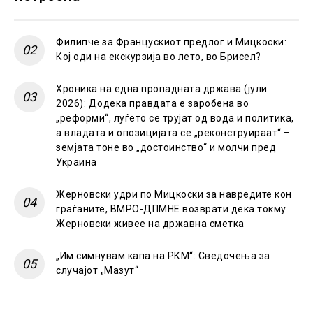
Филипче за Францускиот предлог и Мицкоски:
Кој оди на екскурзија во лето, во Брисел?
Хроника на една пропадната држава (јули
2026): Додека правдата е заробена во
„реформи“, луѓето се трујат од вода и политика,
а владата и опозицијата се „реконструираат“ –
земјата тоне во „достоинство“ и молчи пред
Украина
Жерновски удри по Мицкоски за навредите кон
граѓаните, ВМРО-ДПМНЕ возврати дека токму
Жерновски живее на државна сметка
„Им симнувам капа на РКМ“: Сведочења за
случајот „Мазут“