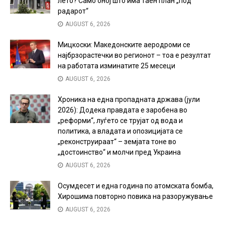
лето? Само оној што има таен план „под
радарот“
AUGUST 6, 2026
Мицкоски: Македонските аеродроми се
најбрзорастечки во регионот – тоа е резултат
на работата изминатите 25 месеци
AUGUST 6, 2026
Хроника на една пропадната држава (јули
2026): Додека правдата е заробена во
„реформи“, луѓето се трујат од вода и
политика, а владата и опозицијата се
„реконструираат“ – земјата тоне во
„достоинство“ и молчи пред Украина
AUGUST 6, 2026
Осумдесет и една година по атомската бомба,
Хирошима повторно повика на разоружување
AUGUST 6, 2026