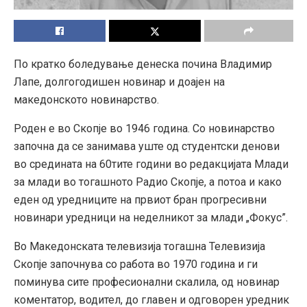
По кратко боледување денеска почина Владимир
Лапе, долгогодишен новинар и доајен на
македонското новинарство.
Роден е во Скопје во 1946 година. Со новинарство
започна да се занимава уште од студентски денови
во средината на 60тите години во редакцијата Млади
за млади во тогашното Радио Скопје, а потоа и како
еден од уредниците на првиот бран прогресивни
новинари уредници на неделникот за млади „Фокус”.
Во Македонската телевизија тогашна Телевизија
Скопје започнува со работа во 1970 година и ги
поминува сите професионални скалила, од новинар
коментатор, водител, до главен и одговорен уредник