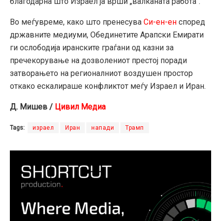
благодарна што Израел ја врши „валканата работа“.
Во меѓувреме, како што пренесува
Си-ен-ен
според
државните медиуми, Обединетите Арапски Емирати
ги ослободија иранските граѓани од казни за
пречекорување на дозволениот престој поради
затворањето на регионалниот воздушен простор
откако ескалираше конфликтот меѓу Израел и Иран.
Д. Мишев /
Цивил Медиа
Tags:
израел
Иран
напади
Трамп