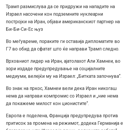
Трамп размислува да се придружи на нападите на
Израел насочени кон подземните нуклеарни
постројки на Иран, објави американскиот партнер на
Би-Би-Си-Ес њуз
Во меѓувреме, пораките ги оставија дипломатите во
Г7 во обид да сфатат што ќе направи Трамп следно.
Врховниот лидер на Иран, ајатолахот Али Хамнеи, во
зори издаде предупредување на социјалните
медиуми, велејќи му на Израел: „Битката започнува“.
Во знак на пркос, Хамнеи вели дека Иран никогаш
нема да направи компромис со Израел и „ние нема
да покажеме милост кон ционистите“.
Европа е поделена, Франција предупредува против
притисок за промена на режимот, додека Германија е