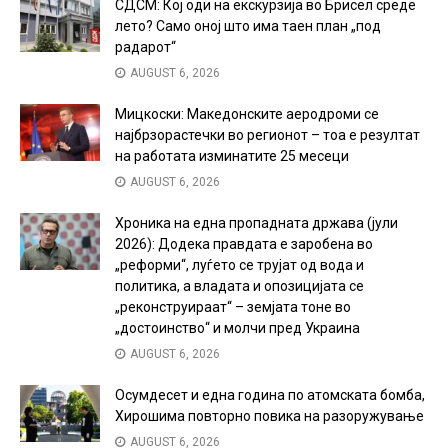
СДСМ: Кој оди на екскурзија во Брисел среде
лето? Само оној што има таен план „под
радарот“
AUGUST 6, 2026
Мицкоски: Македонските аеродроми се
најбрзорастечки во регионот – тоа е резултат
на работата изминатите 25 месеци
AUGUST 6, 2026
Хроника на една пропадната држава (јули
2026): Додека правдата е заробена во
„реформи“, луѓето се трујат од вода и
политика, а владата и опозицијата се
„реконструираат“ – земјата тоне во
„достоинство“ и молчи пред Украина
AUGUST 6, 2026
Осумдесет и една година по атомската бомба,
Хирошима повторно повика на разоружување
AUGUST 6, 2026