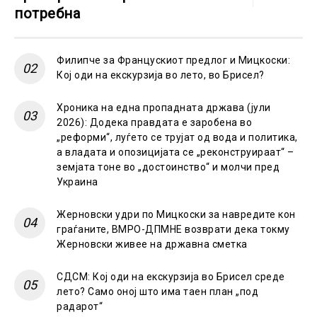
потребна
Филипче за Францускиот предлог и Мицкоски:
Кој оди на екскурзија во лето, во Брисел?
Хроника на една пропадната држава (јули
2026): Додека правдата е заробена во
„реформи“, луѓето се трујат од вода и политика,
а владата и опозицијата се „реконструираат“ –
земјата тоне во „достоинство“ и молчи пред
Украина
Жерновски удри по Мицкоски за навредите кон
граѓаните, ВМРО-ДПМНЕ возврати дека токму
Жерновски живее на државна сметка
СДСМ: Кој оди на екскурзија во Брисел среде
лето? Само оној што има таен план „под
радарот“