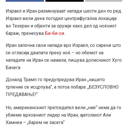
Израел и Иран разменуваат напади шести ден по ред.
Израел вели дека погодил центрифугална локација
во Техеран и објекти за оружје како дел од ноќниот
бараж, пренесува
Би-би-си.
Иран започна свои напади врз Израел, со сирени што
се огласија двапати преку ноќ – но обемот на
нападите на Иран се намали, пишува дописникот Хуго
Бачега
Доналд Трамп го предупредува Иран „нашето
трпение се исцрпува“, а потоа побара: „БЕЗУСЛОВНО
ПРЕДАВАЊЕ!“
Но, американскиот претседател вели „ние“ нема да го
убиеме врховниот лидер на Иран, ајатолахот Али
Хамнеи – „барем не засега“