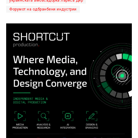
украинската амбасадорка Лариса Дир
Форумот на одбранбени индустрии