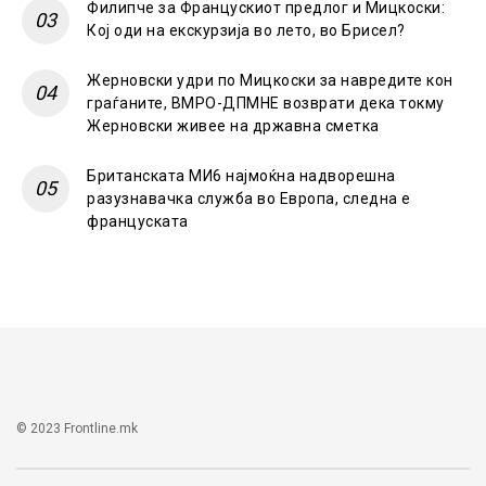
Филипче за Францускиот предлог и Мицкоски:
Кој оди на екскурзија во лето, во Брисел?
Жерновски удри по Мицкоски за навредите кон
граѓаните, ВМРО-ДПМНЕ возврати дека токму
Жерновски живее на државна сметка
Британската МИ6 најмоќна надворешна
разузнавачка служба во Европа, следна е
француската
© 2023 Frontline.mk