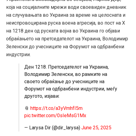
која на социјалните мрежи води своевиден дневник
на случувањата во Украина за време на целосната и
неиспровоцирана руска воена агресија, во пост на Х
на 1218 ден од руската војна во Украина го објави
обраќањето на претседателот на Украина, Володимир
Зеленски до учесниците на Форумот на одбранбени
индустрии.
Ден 1218. Претседателот на Украина,
Володимир Зеленски, во рамките на
своето обраќање до учесниците на
Форумот на одбранбени индустрии, меѓу
другото, изјави:
📎
https://t.co/a3yVmhfI5m
pic.twitter.com/0sIeMsG1Mx
— Larysa Dir (@dir_larysa)
June 25, 2025