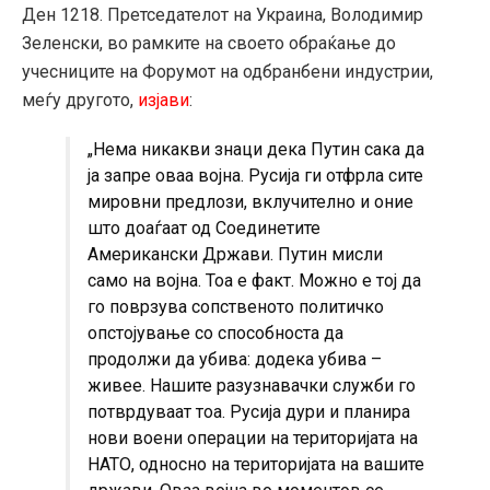
Ден 1218. Претседателот на Украина, Володимир
Зеленски, во рамките на своето обраќање до
учесниците на Форумот на одбранбени индустрии,
меѓу другото,
изјави
:
„Нема никакви знаци дека Путин сака да
ја запре оваа војна. Русија ги отфрла сите
мировни предлози, вклучително и оние
што доаѓаат од Соединетите
Американски Држави. Путин мисли
само на војна. Тоа е факт. Можно е тој да
го поврзува сопственото политичко
опстојување со способноста да
продолжи да убива: додека убива –
живее. Нашите разузнавачки служби го
потврдуваат тоа. Русија дури и планира
нови воени операции на територијата на
НАТО, односно на територијата на вашите