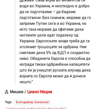
држави. Оваа војна во моментов се
води во Украина, и неопходно е добро
да се подготвиме – да бидеме
подготвени. Без сомнеж, мораме да го
запреме Путин сега и во Украина, но
исто така мораме да сфатиме дека
неговите цели одат подалеку од
Украина. Европските земји треба да ги
зголемат трошоците за одбрана. Ние
сметаме дека 5% од БДП е соодветно
ниво. Обединета Европа е способна да
изгради такви одбранбени капацитети
што ќе ја уништат руската илузија дека
војната со Европа може да ѝ донесе
нешто.“
Д. Мишев /
Цивил Медиа
Tags:
Володимир Зеленски