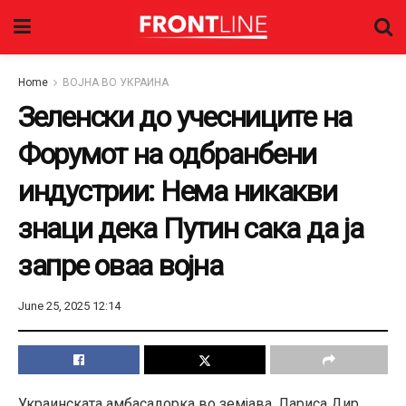
Home
ВОЈНА ВО УКРАИНА
Зеленски до учесниците на
Форумот на одбранбени
индустрии: Нема никакви
знаци дека Путин сака да ја
запре оваа војна
June 25, 2025 12:14
Украинската амбасадорка во земјава, Лариса Дир,