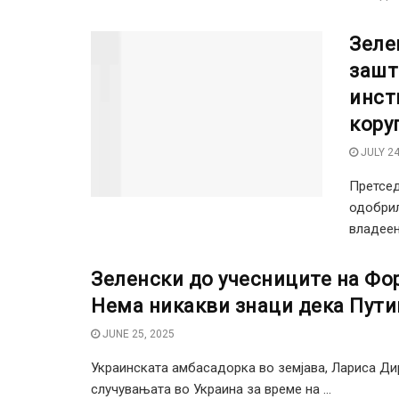
Зеле
зашт
инст
кору
JULY 24
Претсед
одобрил
владеењ
Зеленски до учесниците на Фо
Нема никакви знаци дека Путин
JUNE 25, 2025
Украинската амбасадорка во земјава, Лариса Дир
случувањата во Украина за време на ...