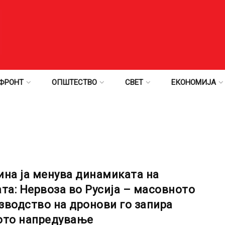
ФРОНТ
ОПШТЕСТВО
СВЕТ
ЕКОНОМИЈА
ина ја менува динамиката на
ата: Нервоза во Русија – масовното
зводство на дронови го запира
ото напредување