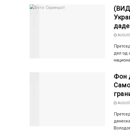
(ВИД
Укра
даде
AUGUST
Претсед
дел од 
национа
Фон 
Само
гран
AUGUST
Претсед
денеска
Володом