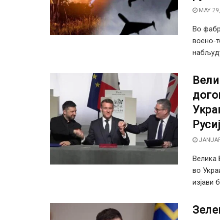
MAY 29,
Во фабр
воено-т
набљуду
Вели
дого
Укра
Руси
JANUAR
Велика 
во Укра
изјави б
Зеле