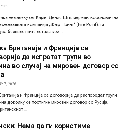
 2026
ика недалеку од Кијив, Денис Штилиерман, коосновач на
ехнолошката компанија „Фајр Поинт“ (Fire Point), ги
ва беспилотните летала кои ...
ка Британија и Франција се
ворија да испратат трупи во
ина во случај на мировен договор со
ја
Y 7, 2026
Британија и Франција се договорија да распоредат трупи
ина доколку се постигне мировен договор со Русија,
ританскиот ...
нски: Нема да ги користиме