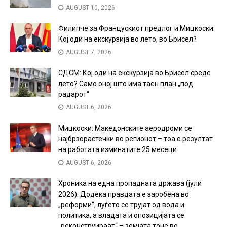
AUGUST 10, 2026
Филипче за Францускиот предлог и Мицкоски:
Кој оди на екскурзија во лето, во Брисел?
AUGUST 7, 2026
СДСМ: Кој оди на екскурзија во Брисел среде
лето? Само оној што има таен план „под
радарот“
AUGUST 6, 2026
Мицкоски: Македонските аеродроми се
најбрзорастечки во регионот – тоа е резултат
на работата изминатите 25 месеци
AUGUST 6, 2026
Хроника на една пропадната држава (јули
2026): Додека правдата е заробена во
„реформи“, луѓето се трујат од вода и
политика, а владата и опозицијата се
„реконструираат“ – земјата тоне во