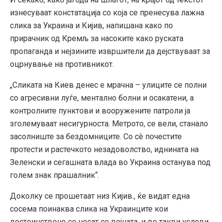
изнесуваат констатација со која се пренесува лажна
слика за Украина и Кијив, напишана како по
прирачник од Кремљ за насоките како руската
пропаганда и нејзините извршители да дејствуваат за
оцрнување на противникот.
„Сликата на Киев денес е мрачна – улиците се полни
со агресивни луѓе, ментално болни и осакатени, а
контролните пунктови и вооружените патроли ја
зголемуваат несигурноста. Метрото, се вели, станало
засолниште за бездомниците. Со сè почестите
протести и растечкото незадоволство, иднината на
Зеленски и сегашната влада во Украина останува под
голем знак прашалник“.
Доколку се прошетаат низ Кијив., ќе видат една
сосема поинаква слика на Украинците кои
достоинствено се носат со војната, и во такви услови