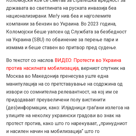
Коломојски кои се сметаа за стратешка вредност за
државата во светлината на руската инвазија беа
национализирани. Меѓу нив беа и најголемите
компании за бензин во Украина. Во 2023 година,
Коломојски беше уапсен од Службата за безбедност
на Украина (SBU) по обвинение за перење пари и
измама и беше ставен во притвор пред судење.
Во текстот со наслов
ВИДЕО: Протести во Украина
против насилната мобилизација
, верниот спутник на
Москва во Македонија пренесува уште една
манипулација на со претставување на содржина од
извори со сомнителна релевантност, на кој им се
придодаваат преувеличени полу вистинити
(дез)информации, како: Илјадници граѓани излегоа на
улиците на неколку украински градови во знак на
протест против, како што го нарекуваат, „принудниот
и насилен начин на мобилизација“ што го