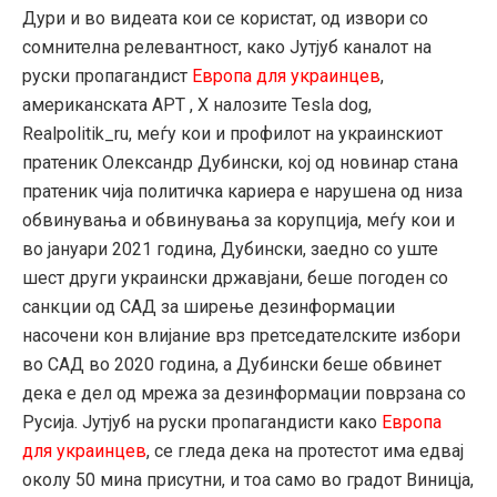
Дури и во видеата кои се користат, од извори со
сомнителна релевантност, како Јутјуб каналот на
руски пропагандист
Европа для украинцев
,
американската APT , Х налозите Tesla dog,
Realpolitik_ru, меѓу кои и профилот на украинскиот
пратеник Олександр Дубински, кој од новинар стана
пратеник чија политичка кариера е нарушена од низа
обвинувања и обвинувања за корупција, меѓу кои и
во јануари 2021 година, Дубински, заедно со уште
шест други украински државјани, беше погоден со
санкции од САД за ширење дезинформации
насочени кон влијание врз претседателските избори
во САД во 2020 година, а Дубински беше обвинет
дека е дел од мрежа за дезинформации поврзана со
Русија. Јутјуб на руски пропагандисти како
Европа
для украинцев
, се гледа дека на протестот има едвај
околу 50 мина присутни, и тоа само во градот Виницја,