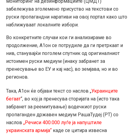
мониторинг на дезинформациите (ЦМДТ)
забележува зголемено присуство на текстови со
руски пропагандни наративи на овој портал како што
наближуваат локалните избори.
Во конкретните случаи кои ги анализираме во
продолжение, А1он се потрудиле да ги претркаат и
нив, станувајќи поголем спутник од оригиналниот
истоимен руски медиум (инаку забранет за
пренесување во ЕУ и кај нас), во земјава, но и во
регионов.
Така, А1он ќе објави текст со наслов „
Украинците
бегаат
“, во кој ја пренесува сторијата на (исто така
забранет за реемитување) водечкиот руски
пропаганден државен медиум РашаТудеј (РТ) со
наслов
„Речиси 400.000 луѓе ја напуштиле
украинската армија“
каде се цитира извесна