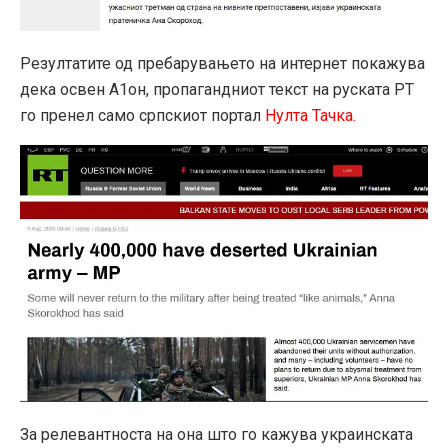
Резултатите од пребарувањето на интернет покажува
дека освен А1он, пропагандниот текст на руската РТ
го пренел само српскиот портал
Нулта Тачка.
За релевантноста на она што го кажува украинската