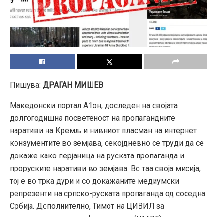
Пишува:
ДРАГАН МИШЕВ
Македонски портал А1он, доследен на својата
долгогодишна посветеност на пропагандните
наративи на Кремљ и нивниот пласман на интернет
конзументите во земјава, секојдневно се труди да се
докаже како перјаница на руската пропаганда и
проруските наративи во земјава. Во таа своја мисија,
тој е во трка дури и со докажаните медиумски
репрезенти на српско-руската пропаганда од соседна
Србија. Дополнително, Тимот на ЦИВИЛ за