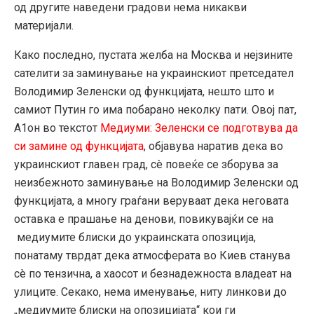
од другите наведени градови нема никакви
материјали.
Како последно, пустата желба на Москва и нејзините
сателити за заминување на украинскиот претседател
Володимир Зеленски од функцијата, нешто што и
самиот Путин го има побарано неколку пати. Овој пат,
А1он во текстот
Медиуми: Зеленски се подготвува да
си замине од функцијата
, објавува наратив дека во
украинскиот главен град, сè повеќе се зборува за
неизбежното заминување на Володимир Зеленски од
функцијата, а многу граѓани веруваат дека неговата
оставка е прашање на денови, повикувајќи се на
медиумите блиски до украинската опозиција,
понатаму тврдат дека атмосферата во Киев станува
сè по тензична, а хаосот и безнадежноста владеат на
улиците. Секако, нема именување, ниту линкови до
„медиумите блиски на опозицијата“ кои ги