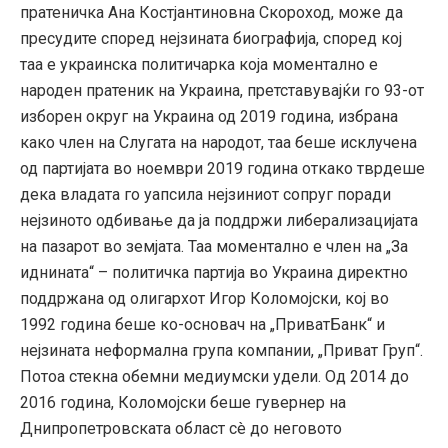
пратеничка Ана Костјантиновна Скороход, може да
пресудите според нејзината биографија, според кој
таа е украинска политичарка која моментално е
народен пратеник на Украина, претставувајќи го 93-от
изборен округ на Украина од 2019 година, избрана
како член на Слугата на народот, таа беше исклучена
од партијата во ноември 2019 година откако тврдеше
дека владата го уапсила нејзиниот сопруг поради
нејзиното одбивање да ја поддржи либерализацијата
на пазарот во земјата. Таа моментално е член на „За
иднината“ – политичка партија во Украина директно
поддржана од олигархот Игор Коломојски, кој во
1992 година беше ко-основач на „ПриватБанк“ и
нејзината неформална група компании, „Приват Груп“.
Потоа стекна обемни медиумски удели. Од 2014 до
2016 година, Коломојски беше гувернер на
Днипропетровската област сè до неговото