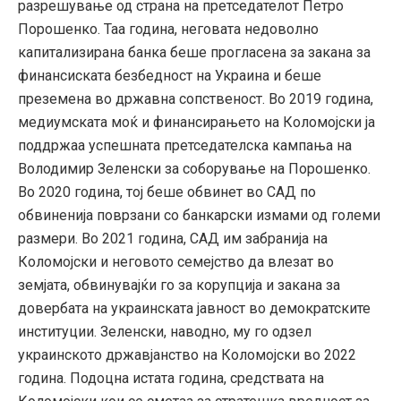
разрешување од страна на претседателот Петро
Порошенко. Таа година, неговата недоволно
капитализирана банка беше прогласена за закана за
финансиската безбедност на Украина и беше
преземена во државна сопственост. Во 2019 година,
медиумската моќ и финансирањето на Коломојски ја
поддржаа успешната претседателска кампања на
Володимир Зеленски за соборување на Порошенко.
Во 2020 година, тој беше обвинет во САД по
обвиненија поврзани со банкарски измами од големи
размери. Во 2021 година, САД им забранија на
Коломојски и неговото семејство да влезат во
земјата, обвинувајќи го за корупција и закана за
довербата на украинската јавност во демократските
институции. Зеленски, наводно, му го одзел
украинското државјанство на Коломојски во 2022
година. Подоцна истата година, средствата на