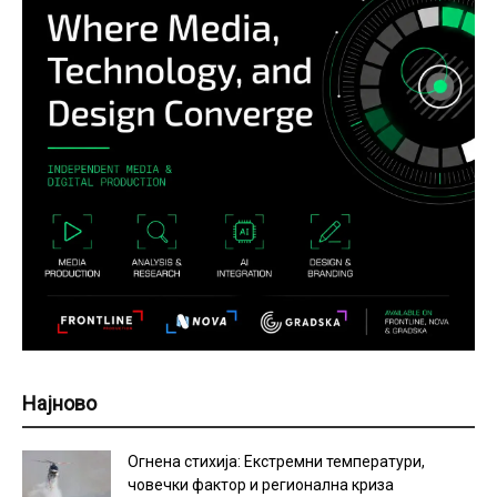
Најново
Огнена стихија: Екстремни температури,
човечки фактор и регионална криза