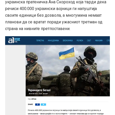
украинска пратеничка Ана Скороход која тврди дека
речиси 400.000 украински војници ги напуштија
своите единици без дозвола, а многумина немаат
планови да се вратат поради ужасниот третман од
страна на нивните претпоставени.