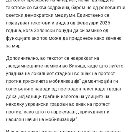
текстови со ваква содржина, барем не од релевантни
светски демократски медиуми. Единствено се
појавуваат текстови и видеа од февруари 2025
година, кога Зеленски понуди да си замине од
функцијата ако тоа може да придонесе како замена
за мир.
Дополнително, во текстот се навраќаат на
„неодамнешните немири во Виница, каде што луѓето
упаднаа на локалниот стадион во знак на протест
против присилната мобилизација“ демантирајќи ги
сопствените наводи од претходен текст каде тврдат
дека „илјадници граѓани излегоа на улиците на
неколку украински градови во знак на протест
против, како што го нарекуваат, „принудниот и
насилен начин на мобилизација“ .
И секако, како јагода на шлагот, на крајот од текстот