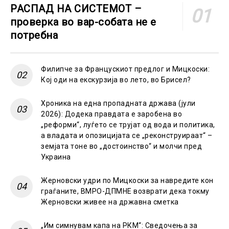
РАСПАД НА СИСТЕМОТ –
проверка во вар-собата не е
потребна
Филипче за Францускиот предлог и Мицкоски:
Кој оди на екскурзија во лето, во Брисел?
Хроника на една пропадната држава (јули
2026): Додека правдата е заробена во
„реформи“, луѓето се трујат од вода и политика,
а владата и опозицијата се „реконструираат“ –
земјата тоне во „достоинство“ и молчи пред
Украина
Жерновски удри по Мицкоски за навредите кон
граѓаните, ВМРО-ДПМНЕ возврати дека токму
Жерновски живее на државна сметка
„Им симнувам капа на РКМ“: Сведочења за