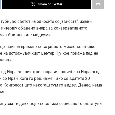
Share on Twitter
губи „во светот на односите со јавноста“, изјави
интервју објавено вчера за конзервативното
ваат британските медиуми.
, ја призна промената во јавното мислење откако
на истражувачкиот центар Пју кое покажа пад на
канци.
 од Израел… никој не направил повеќе за Израел од
 со Иран, кога го решивме… ако се вратите 20
о Конгресот што некогаш сум го видел. Денес, нема
амп.
енуваат и дека војната во Газа сериозно го оштетува