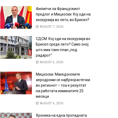
Филипче за Францускиот
предлог и Мицкоски: Кој оди на
екскурзија во лето, во Брисел?
AUGUST 7, 2026
СДСМ: Кој оди на екскурзија во
Брисел среде лето? Само оној
што има таен план „под
радарот“
AUGUST 6, 2026
Мицкоски: Македонските
аеродроми се најбрзорастечки
во регионот – тоа е резултат
на работата изминатите 25
месеци
AUGUST 6, 2026
Хроника на една пропадната