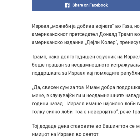
Share on Facebook
Израел „можеби ја добива војната“ во Газа, но 
американскиот претседател Доналд Трамп во 
американско издание „Дејли Колер“, пренесу
Трамп, како долгогодишен сојузник на Израел
беше прашан за неодамнешното истражување 
поддршката за Израел кај помладите републи
„Да, свесен сум за тоа. Имам добра поддршка
мене, вклучувајќи ги и неодамнешните напади
години назад… Израел имаше најсилно лоби в
толку силно лоби. Тоа е неверојатно“, рече Тр
Тој додаде дека ставовите во Вашингтон се м
имиџот на Израел во светот.