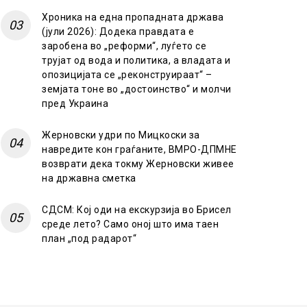
Хроника на една пропадната држава
(јули 2026): Додека правдата е
заробена во „реформи“, луѓето се
трујат од вода и политика, а владата и
опозицијата се „реконструираат“ –
земјата тоне во „достоинство“ и молчи
пред Украина
Жерновски удри по Мицкоски за
навредите кон граѓаните, ВМРО-ДПМНЕ
возврати дека токму Жерновски живее
на државна сметка
СДСМ: Кој оди на екскурзија во Брисел
среде лето? Само оној што има таен
план „под радарот“