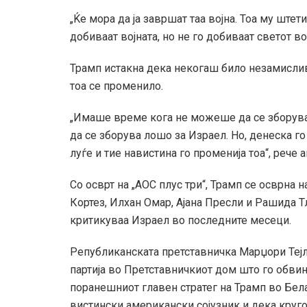
„Ќе мора да ја завршат таа војна. Тоа му штет
добиваат војната, но не го добиваат светот во
Трамп истакна дека некогаш било незамислив
тоа се променило.
„Имаше време кога не можеше да се зборува
да се зборува лошо за Израел. Но, денеска го
луѓе и тие навистина го променија тоа“, рече
Со осврт на „AOC плус три“, Трамп се осврна
Кортез, Илхан Омар, Ајана Пресли и Рашида Тл
критикуваа Израел во последните месеци.
Републиканската претставничка Марџори Тејл
партија во Претставничкиот дом што го обвини
поранешниот главен стратег на Трамп во Бела
вистински американски сојузник и дека круго