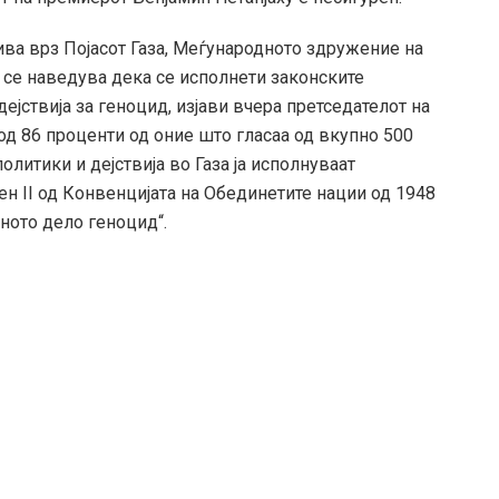
ва врз Појасот Газа, Меѓународното здружение на
а се наведува дека се исполнети законските
ејствија за геноцид, изјави вчера претседателот на
д 86 проценти од оние што гласаа од вкупно 500
олитики и дејствија во Газа ја исполнуваат
н II од Конвенцијата на Обединетите нации од 1948
ното дело геноцид“.