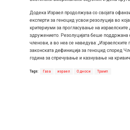
Додека Израел продолжува со својата офанзи
експерти за геноцид усвои резолуција во кој
критериуми за прогласување на израелските д
здружението. Резолуцијата беше поддржана о
членови, а во неа се наведува: „Израелските п
законската дефиниција за геноцид според Чле
година за спречување и казнување на кривич
Tags:
Газа
израел
Односи
Трамп