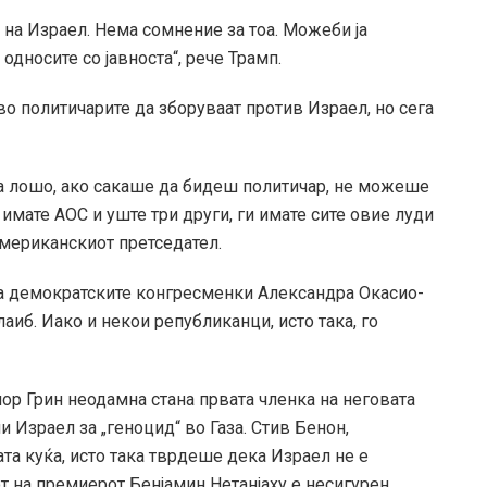
и на Израел. Нема сомнение за тоа. Можеби ја
 односите со јавноста“, рече Трамп.
о политичарите да зборуваат против Израел, но сега
 лошо, ако сакаше да бидеш политичар, не можеше
 имате AOC и уште три други, ги имате сите овие луди
 американскиот претседател.
 на демократските конгресменки Александра Окасио-
аиб. Иако и некои републиканци, исто така, го
ор Грин неодамна стана првата членка на неговата
 Израел за „геноцид“ во Газа. Стив Бенон,
та куќа, исто така тврдеше дека Израел не е
т на премиерот Бенјамин Нетанјаху е несигурен.