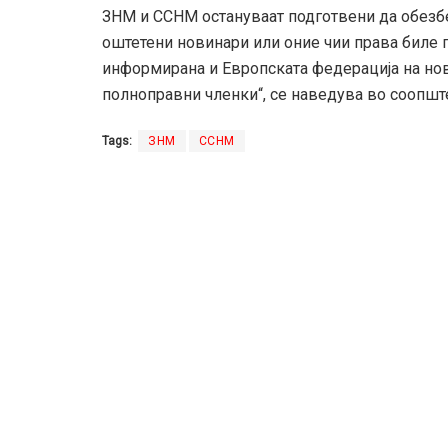
ЗНМ и ССНМ остануваат подготвени да обезб
оштетени новинари или оние чии права биле пр
информирана и Европската федерација на нов
полноправни членки“, се наведува во соопшт
Tags:
ЗНМ
ССНМ