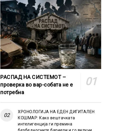
РАСПАД НА СИСТЕМОТ –
проверка во вар-собата не е
потребна
ХРОНОЛОГИЈА НА ЕДЕН ДИГИТАЛЕН
КОШМАР: Како вештачката
интелигенција ги премина
безбедносните бариери и го вклучи