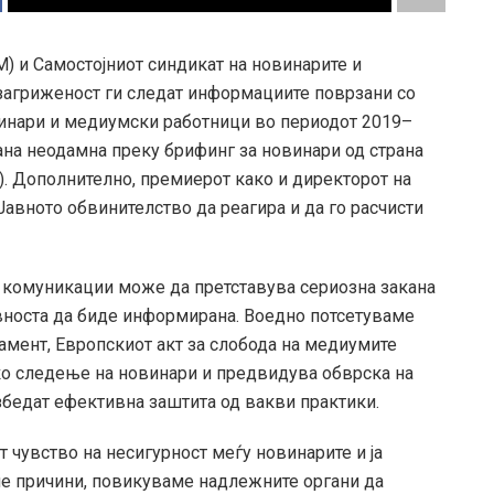
) и Самостојниот синдикат на новинарите и
загриженост ги следат информациите поврзани со
инари и медиумски работници во периодот 2019–
ана неодамна преку брифинг за новинари од страна
). Дополнително, премиерот како и директорот на
Јавното обвинителство да реагира и да го расчисти
 комуникации може да претставува сериозна закана
авноста да биде информирана. Воедно потсетуваме
амент, Европскиот акт за слобода на медиумите
ско следење на новинари и предвидува обврска на
збедат ефективна заштита од вакви практики.
т чувство на несигурност меѓу новинарите и ја
ие причини, повикуваме надлежните органи да