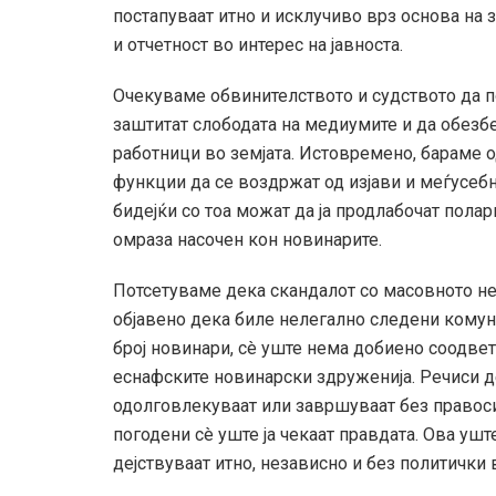
постапуваат итно и исклучиво врз основа на 
и отчетност во интерес на јавноста.
Очекуваме обвинителството и судството да по
заштитат слободата на медиумите и да обезб
работници во земјата. Истовремено, бараме о
функции да се воздржат од изјави и меѓусеб
бидејќи со тоа можат да ја продлабочат полар
омраза насочен кон новинарите.
Потсетуваме дека скандалот со масовното н
објавено дека биле нелегално следени комуни
број новинари, сè уште нема добиено соодвет
еснафските новинарски здруженија. Речиси де
одолговлекуваат или завршуваат без правоси
погодени сè уште ја чекаат правдата. Ова уш
дејствуваат итно, независно и без политички в