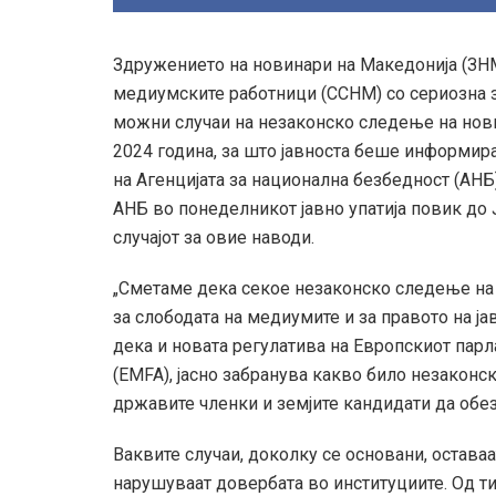
Здружението на новинари на Македонија (ЗНМ
медиумските работници (ССНМ) со сериозна 
можни случаи на незаконско следење на нов
2024 година, за што јавноста беше информир
на Агенцијата за национална безбедност (АНБ
АНБ во понеделникот јавно упатија повик до 
случајот за овие наводи.
„Сметаме дека секое незаконско следење на
за слободата на медиумите и за правото на ј
дека и новата регулатива на Европскиот парл
(EMFA), јасно забранува какво било незакон
државите членки и земјите кандидати да обе
Ваквите случаи, доколку се основани, оставаа
нарушуваат довербата во институциите. Од т