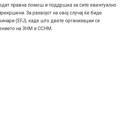
едат правна помош и поддршка за сите евентуално
екршени. За развојот на овој случај ќе биде
инари (EFJ), каде што двете организации се
ението на ЗНМ и ССНМ.