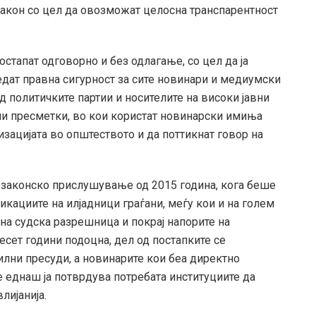
закон со цел да овозможат целосна транспарентност
стапат одговорно и без одлагање, со цел да ја
едат правна сигурност за сите новинари и медиумски
д политичките партии и носителите на високи јавни
ни пресметки, во кои користат новинарски имиња
изацијата во општеството и да поттикнат говор на
езаконско прислушување од 2015 година, кога беше
кациите на илјадници граѓани, меѓу кои и на голем
на судска разрешница и покрај напорите на
сет години подоцна, дел од постапките се
лни пресуди, а новинарите кои беа директно
те еднаш ја потврдува потребата институциите да
лијанија.