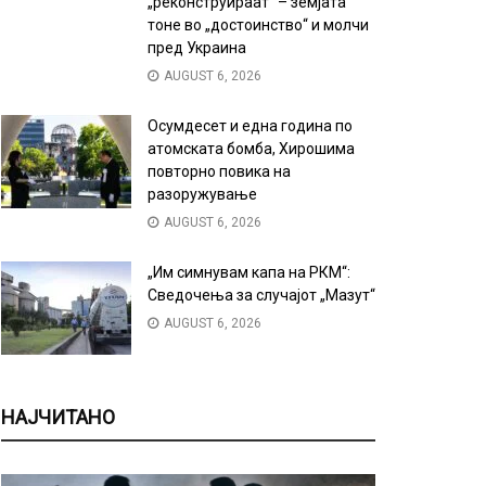
„реконструираат“ – земјата
тоне во „достоинство“ и молчи
пред Украина
AUGUST 6, 2026
Осумдесет и една година по
атомската бомба, Хирошима
повторно повика на
разоружување
AUGUST 6, 2026
„Им симнувам капа на РКМ“:
Сведочења за случајот „Мазут“
AUGUST 6, 2026
НАЈЧИТАНО