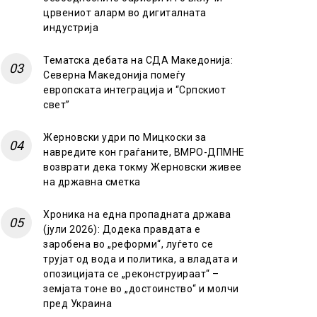
црвениот аларм во дигиталната
индустрија
Тематска дебата на СДА Македонија:
Северна Македонија помеѓу
европската интеграција и “Српскиот
свет”
Жерновски удри по Мицкоски за
навредите кон граѓаните, ВМРО-ДПМНЕ
возврати дека токму Жерновски живее
на државна сметка
Хроника на една пропадната држава
(јули 2026): Додека правдата е
заробена во „реформи“, луѓето се
трујат од вода и политика, а владата и
опозицијата се „реконструираат“ –
земјата тоне во „достоинство“ и молчи
пред Украина