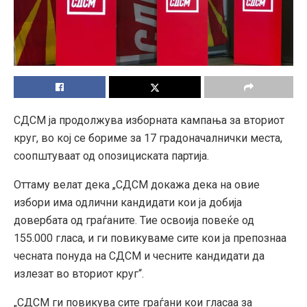
СДСМ ја продолжува изборната кампања за вториот
круг, во кој се бориме за 17 градоначалнички места,
соопштуваат од опозициската партија.
Оттаму велат дека „СДСМ докажа дека на овие
избори има одлични кандидати кои ја добија
довербата од граѓаните. Тие освоија повеќе од
155.000 гласа, и ги повикуваме сите кои ја препознаа
чесната понуда на СДСМ и чесните кандидати да
излезат во вториот круг“.
„СДСМ ги повикува сите граѓани кои гласаа за