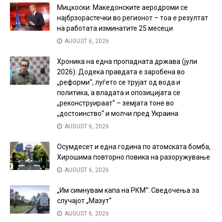
Мицкоски: Македонските аеродроми се
најбрзорастечки во регионот – тоа е резултат
на работата изминатите 25 месеци
AUGUST 6, 2026
Хроника на една пропадната држава (јули
2026): Додека правдата е заробена во
„реформи“, луѓето се трујат од вода и
политика, а владата и опозицијата се
„реконструираат“ – земјата тоне во
„достоинство“ и молчи пред Украина
AUGUST 6, 2026
Осумдесет и една година по атомската бомба,
Хирошима повторно повика на разоружување
AUGUST 6, 2026
„Им симнувам капа на РКМ“: Сведочења за
случајот „Мазут“
AUGUST 6, 2026