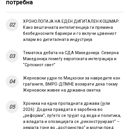
потребна
ХРОНОЛОГИЈА НА ЕДЕН ДИГИТАЛЕН КОШМАР:
Како вештачката интелигенција ги премина
безбедносните бариери и го вклучи црвениот
аларм во дигиталната индустрија
Тематска дебата на СДА Македонија: Северна
Македонија помеѓу европската интеграција и
“Српскиот свет”
Жерновски удри по Мицкоски за навредите кон
граѓаните, ВМРО-ДПМНЕ возврати дека токму
Жерновски живее на државна сметка
Хроника на една пропадната држава (јули
2026): Додека правдата е заробена во
„реформи“, луѓето се трујат од вода и политика,
а владата и опозицијата се „реконструираат“ –
земјата тоне во „достоинство“ и молчи пред