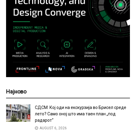
Најново
СДСМ: Кој оди на екскурзија во Брисел среде
лето? Само оној што има таен план „под
радарот“
AUGUST 6, 2026