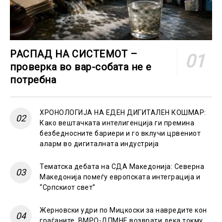
РАСПАД НА СИСТЕМОТ –
проверка во вар-собата не е
потребна
ХРОНОЛОГИЈА НА ЕДЕН ДИГИТАЛЕН КОШМАР:
Како вештачката интелигенција ги премина
безбедносните бариери и го вклучи црвениот
аларм во дигиталната индустрија
Тематска дебата на СДА Македонија: Северна
Македонија помеѓу европската интеграција и
“Српскиот свет”
Жерновски удри по Мицкоски за навредите кон
граѓаните, ВМРО-ДПМНЕ возврати дека токму