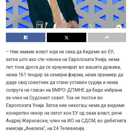
– Ние имаме власт која не сака да бидеме во ЕУ,
затоа што ако сте членка на Европската Унија, нема
пет тона дрога да се криумчарат во вашата држава,
нема 161 тендер за семејна фирма, нема премиер да
даде свој советник да стане уставен судија и нема
сопруга на гласач на ВМРО-ДПМНЕ да биде избрана
за член на Судскиот совет. Тоа не постои во
Европската Унија. Затоа ние никогаш нема да видиме
конкретен чекор на патот кон ЕУ од оваа власт, рече
Андреј Жерновски, член на ИО на СДСМ, во дебатната
емисија „Анализа“, на 24 Телевизија.