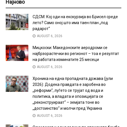
Најново
СДСМ: Кој оди на екскурзија во Брисел среде
лето? Само оној што има таен план „под
радарот“
AUGUST 6, 2026
Мицкоски: Македонските аеродроми се
најбрзорастечки во регионот – тоа е резултат
на работата изминатите 25 месеци
AUGUST 6, 2026
Хроника на една пропадната држава (јули
2026): Додека правдата е заробена во
„реформи“, луѓето се трујат од вода и
политика, а владата и опозицијата се
„реконструираат“ – земјата тоне во
„достоинство“ и молчи пред Украина
AUGUST 6, 2026