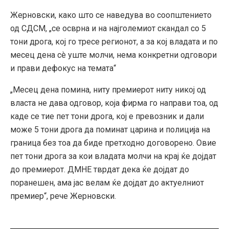
Жерновски, како што се наведува во соопштението
од СДСМ, „се осврна и на најголемиот скандал со 5
тони дрога, кој го тресе регионот, а за кој владата и по
месец дена сè уште молчи, нема конкретни одговори
и прави дефокус на темата“
„Месец дена помина, ниту премиерот ниту никој од
власта не дава одговор, која фирма го направи тоа, од
каде се тие пет тони дрога, кој е превозник и дали
може 5 тони дрога да поминат царина и полиција на
граница без тоа да биде претходно договорено. Овие
пет тони дрога за кои владата молчи на крај ќе дојдат
до премиерот. ДМНЕ тврдат дека ќе дојдат до
поранешен, ама јас велам ќе дојдат до актуелниот
премиер“, рече Жерновски.