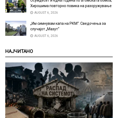
Осумдесет и една година по атомската бомба,
Хирошима повторно повика на разоружување
AUGUST 6, 2026
„Им симнувам капа на РКМ“: Сведочења за
случајот „Мазут“
AUGUST 6, 2026
НАЈЧИТАНО