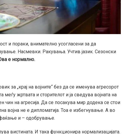
ост и пораки, внимателно усогласени за да
чување. Насмевки. Ракувања. Учтив јазик. Сезонски
Ова е нормално.
ик за „крај на војните“ без да се именува агресорот
а меѓу жртвата и сторителот и ја сведува војната на
н чин на агресија. Да се посакува мир додека се стои
а војна не е дипломатија. Тоа е избегнување. А во
фаќање и – одобрување.
глува вистината. И така функционира нормализацијата.