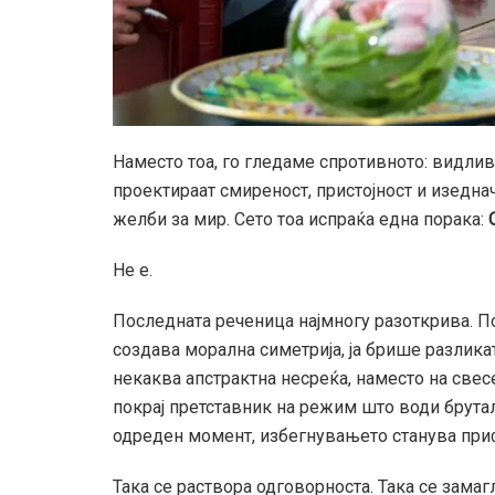
Наместо тоа, го гледаме спротивното: видлив
проектираат смиреност, пристојност и изедна
желби за мир. Сето тоа испраќа една порака:
Не е.
Последната реченица најмногу разоткрива. Пов
создава морална симетрија, ја брише разликат
некаква апстрактна несреќа, наместо на свесе
покрај претставник на режим што води бруталн
одреден момент, избегнувањето станува при
Така се раствора одговорноста. Така се зама