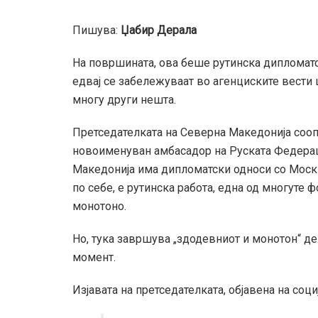
Пишува:
Џабир Дерала
На површината, ова беше рутинска дипломатс
едвај се забележуваат во агенциските вести ш
многу други нешта.
Претседателката на Северна Македонија соо
новоименуван амбасадор на Руската Федераци
Македонија има дипломатски односи со Москв
по себе, е рутинска работа, една од многуте
монотоно.
Но, тука завршува „здодевниот и монотон“ де
момент.
Изјавата на претседателката, објавена на соци