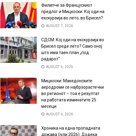
Филипче за Францускиот
предлог и Мицкоски: Кој оди на
екскурзија во лето, во Брисел?
AUGUST 7, 2026
СДСМ: Кој оди на екскурзија во
Брисел среде лето? Само оној
што има таен план „под
радарот“
AUGUST 6, 2026
Мицкоски: Македонските
аеродроми се најбрзорастечки
во регионот – тоа е резултат
на работата изминатите 25
месеци
AUGUST 6, 2026
Хроника на една пропадната
држава (јули 2026): Додека