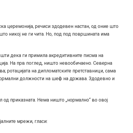
ка церемонија, речиси здодевен настан, од оние што
то никој не ги чита. Но, под под површината има
пшти дека ги примила акредитивните писма на
ја. На прв поглед, ништо невообичаено. Северна
а; ротацијата на дипломатските претставници, сама
 формални должности на шеф на држава. Здодевно и
л од приказната. Нема ништо „нормално“ во овој
јалните мрежи, гласи: