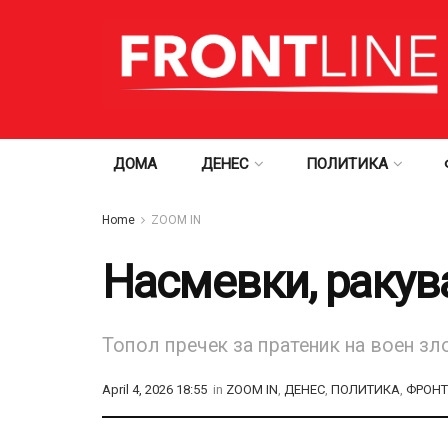
ДОМА
ДЕНЕС
ПОЛИТИКА
Home
ZOOM IN
Насмевки, ракув
Топол пречек за пратеник на воен зл
April 4, 2026 18:55
in
ZOOM IN
,
ДЕНЕС
,
ПОЛИТИКА
,
ФРОНТ