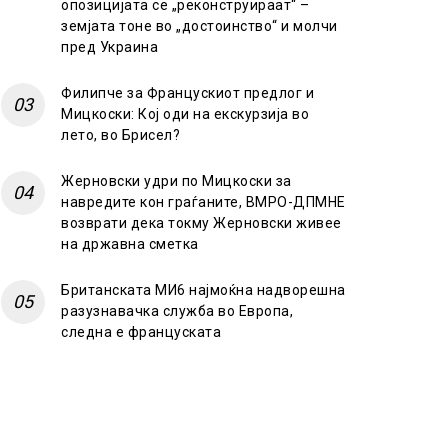
опозицијата се „реконструираат“ –
земјата тоне во „достоинство“ и молчи
пред Украина
Филипче за Францускиот предлог и
Мицкоски: Кој оди на екскурзија во
лето, во Брисел?
Жерновски удри по Мицкоски за
навредите кон граѓаните, ВМРО-ДПМНЕ
возврати дека токму Жерновски живее
на државна сметка
Британската МИ6 најмоќна надворешна
разузнавачка служба во Европа,
следна е француската