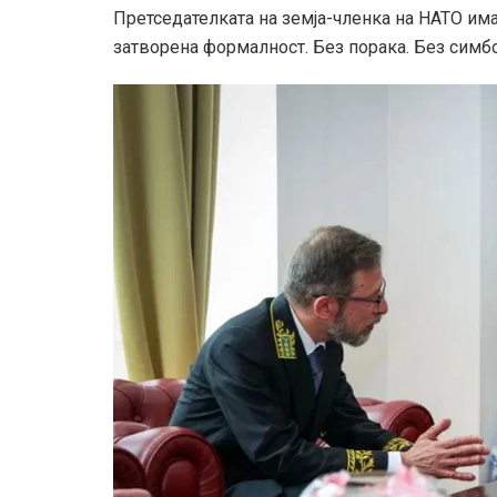
Претседателката на земја-членка на НАТО им
затворена формалност. Без порака. Без симбо