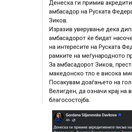
Денеска ги примив акредит
амбасадор на Руската Федер
Зиков.
Изразив уверување дека дип
амбасадорот ќе бидат насоч
на интересите на Руската Фед
рамките на меѓународното п
За амбасадорот Зиков, прест
македонско тло е висока мис
Посакувам доаѓањето на гол
Велигден, да означи крај на 
благосостојба.