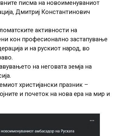
ивните писма на новоименуваниот
ација, Дмитриј Константинович
ломатските активности на
ени кон професионално застапување
ерација и на рускиот народ, во
раво.
авувањето на неговата земја на
ија.
емиот христијански празник –
војните и почеток на нова ера на мир и