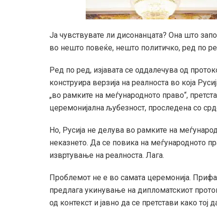
Ја чувствувате ли дисонанцата? Она што зап
во нешто повеќе, нешто политичко, ред по ре
Ред по ред, изјавата се оддалечува од проток
конструира верзија на реалноста во која Рус
„во рамките на меѓународното право“, претст
церемонијална љубезност, проследена со ср
Но, Русија не делува во рамките на меѓународ
неказнето. Да се повика на меѓународното пра
извртување на реалноста. Лага.
Проблемот не е во самата церемонија. Прифа
предлага укинување на дипломатскиот проток
од контекст и јавно да се претстави како тој д