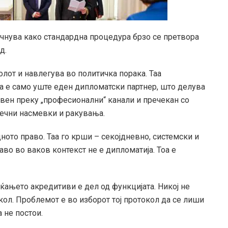
очнува како стандардна процедура брзо се претвора
д.
олот и навлегува во политичка порака. Таа
ија е само уште еден дипломатски партнер, што делува
авен преку „професионални“ канали и пречекан со
дечни насмевки и ракувања.
ното право. Таа го крши – секојдневно, системски и
во во ваков контекст не е дипломатија. Тоа е
ќањето акредитиви е дел од функцијата. Никој не
ол. Проблемот е во изборот тој протокол да се лиши
а не постои.