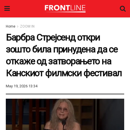
Home
ZOOM IN
Барбра Стрејсенд откри
зошто била принудена да се
откаже од затворањето на
Канскиот филмски фестивал
May 19, 2026 13:34