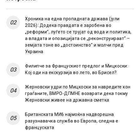
Хроника на една пропадната држава (јули
2026): Додека правдата е заробена во
„реформи“, луѓето се трујат од вода и политика,
а владата и опозицијата се „реконструираат“ –
земјата тоне во „достоинство“ и молчи пред
Украина
Филипче за Францускиот предлог и Мицкоски:
Кој оди на екскурзија во лето, во Брисел?
Жерновски удри по Мицкоски за навредите кон
граѓаните, ВМРО-ДПМНЕ возврати дека токму
Жерновски живее на државна сметка
Британската МИ6 најмоќна надворешна
разузнавачка служба во Европа, следна е
француската