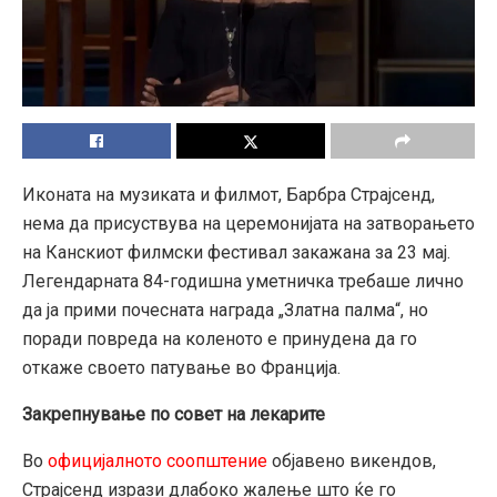
Иконата на музиката и филмот, Барбра Страјсенд,
нема да присуствува на церемонијата на затворањето
на Канскиот филмски фестивал закажана за 23 мај.
Легендарната 84-годишна уметничка требаше лично
да ја прими почесната награда „Златна палма“, но
поради повреда на коленото е принудена да го
откаже своето патување во Франција.
Закрепнување по совет на лекарите
Во
официјалното соопштение
објавено викендов,
Страјсенд изрази длабоко жалење што ќе го