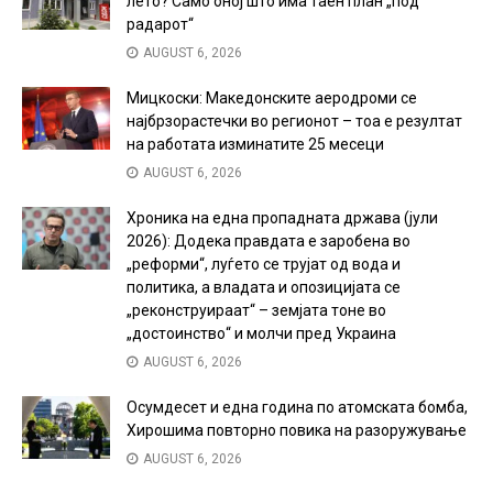
лето? Само оној што има таен план „под
радарот“
AUGUST 6, 2026
Мицкоски: Македонските аеродроми се
најбрзорастечки во регионот – тоа е резултат
на работата изминатите 25 месеци
AUGUST 6, 2026
Хроника на една пропадната држава (јули
2026): Додека правдата е заробена во
„реформи“, луѓето се трујат од вода и
политика, а владата и опозицијата се
„реконструираат“ – земјата тоне во
„достоинство“ и молчи пред Украина
AUGUST 6, 2026
Осумдесет и една година по атомската бомба,
Хирошима повторно повика на разоружување
AUGUST 6, 2026