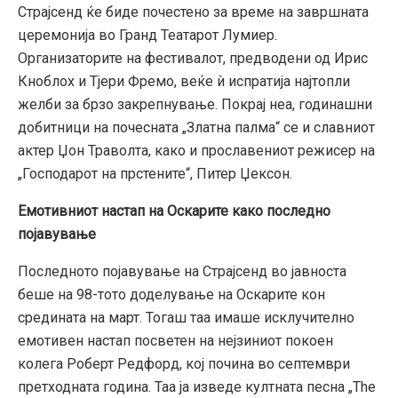
Страјсенд ќе биде почестено за време на завршната
церемонија во Гранд Театарот Лумиер.
Организаторите на фестивалот, предводени од Ирис
Кноблох и Тјери Фремо, веќе ѝ испратија најтопли
желби за брзо закрепнување. Покрај неа, годинашни
добитници на почесната „Златна палма“ се и славниот
актер Џон Траволта, како и прославениот режисер на
„Господарот на прстените“, Питер Џексон.
Емотивниот настап на Оскарите како последно
појавување
Последното појавување на Страјсенд во јавноста
беше на 98-тото доделување на Оскарите кон
средината на март. Тогаш таа имаше исклучително
емотивен настап посветен на нејзиниот покоен
колега Роберт Редфорд, кој почина во септември
претходната година. Таа ја изведе култната песна „The