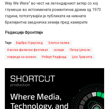
Way We Were“ во чест на легендарниот актер со кој
глумеше во истоимената романтична драма од 1973
година, потсетувајќи ја публиката на нивната
брилијантна заедничка хемија пред камерите.
Редакција Фронтлајн
Tags:
Барбра Страјсенд
Златна палма
Кански филмски фестивал
оскари
Питер Џексон
повреда на колено
Роберт Редфорд
Џон Траволта