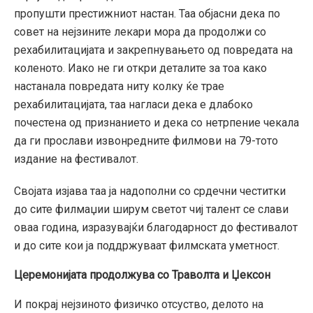
пропушти престижниот настан. Таа објасни дека по
совет на нејзините лекари мора да продолжи со
рехабилитацијата и закрепнувањето од повредата на
коленото. Иако не ги откри деталите за тоа како
настанала повредата ниту колку ќе трае
рехабилитацијата, таа нагласи дека е длабоко
почестена од признанието и дека со нетрпение чекала
да ги прослави извонредните филмови на 79-тото
издание на фестивалот.
Својата изјава таа ја надополни со срдечни честитки
до сите филмаџии ширум светот чиј талент се слави
оваа година, изразувајќи благодарност до фестивалот
и до сите кои ја поддржуваат филмската уметност.
Церемонијата продолжува со Траволта и Џексон
И покрај нејзиното физичко отсуство, делото на