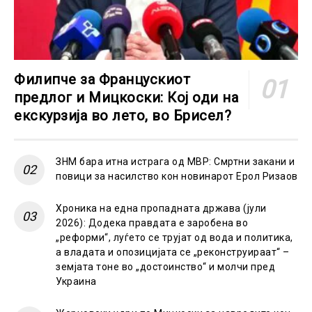
Филипче за Францускиот
предлог и Мицкоски: Кој оди на
екскурзија во лето, во Брисел?
ЗНМ бара итна истрага од МВР: Смртни закани и
повици за насилство кон новинарот Ерол Ризаов
Хроника на една пропадната држава (јули
2026): Додека правдата е заробена во
„реформи“, луѓето се трујат од вода и политика,
а владата и опозицијата се „реконструираат“ –
земјата тоне во „достоинство“ и молчи пред
Украина