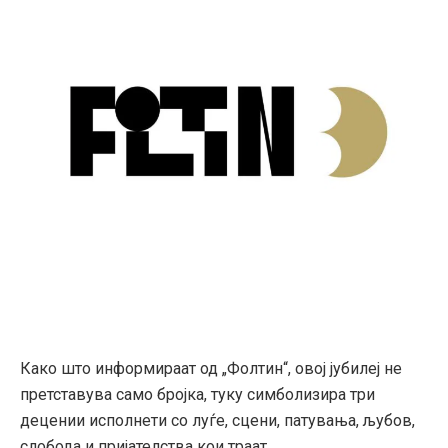
Како што информираат од „Фолтин“, овој јубилеј не
претставува само бројка, туку симболизира три
децении исполнети со луѓе, сцени, патувања, љубов,
слобода и пријателства кои траат.