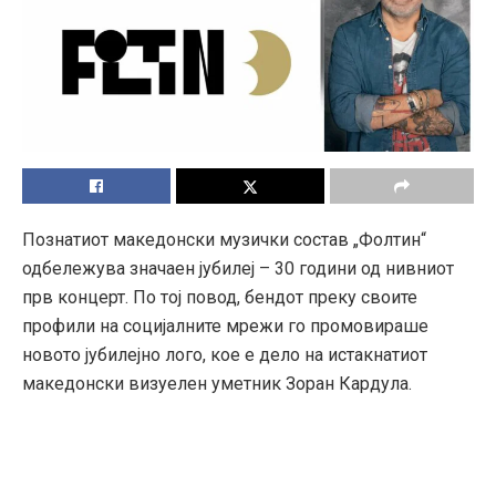
Познатиот македонски музички состав „Фолтин“
одбележува значаен јубилеј – 30 години од нивниот
прв концерт. По тој повод, бендот преку своите
профили на социјалните мрежи го промовираше
новото јубилејно лого, кое е дело на истакнатиот
македонски визуелен уметник Зоран Кардула.