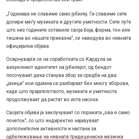
„Годинава не славиме само јубилеј. Ги славиме сите
допири меѓу музиката и другите уметности. Сите луѓе
што низ годините оставиле своја боја, форма, тон или
тишина во нашата приказна“, се наведува во нивната
официјална објава.
Осврнувајќи се на соработката со Кардула за
визуелниот идентитет на јубилејот, од бендот
посочуваат дека станува збор за средба на два
„јазици“ кои одамна се разбираат без многу зборови,
каде што пријателството, музиката и уметноста
продолжуваат да растат во иста насока.
Својата објава ја заклучуваат со пораката „ова е само
почеток“, со што индиректно најавуваат
дополнителни активности и настани за
одбележување на нивната тридецениска музичка