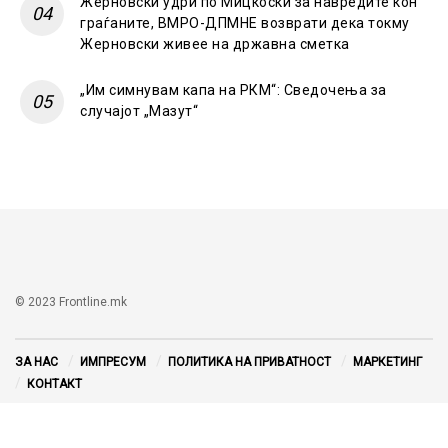
Жерновски удри по Мицкоски за навредите кон
граѓаните, ВМРО-ДПМНЕ возврати дека токму
Жерновски живее на државна сметка
„Им симнувам капа на РКМ“: Сведочења за
случајот „Мазут“
© 2023 Frontline.mk
ЗА НАС
ИМПРЕСУМ
ПОЛИТИКА НА ПРИВАТНОСТ
МАРКЕТИНГ
КОНТАКТ