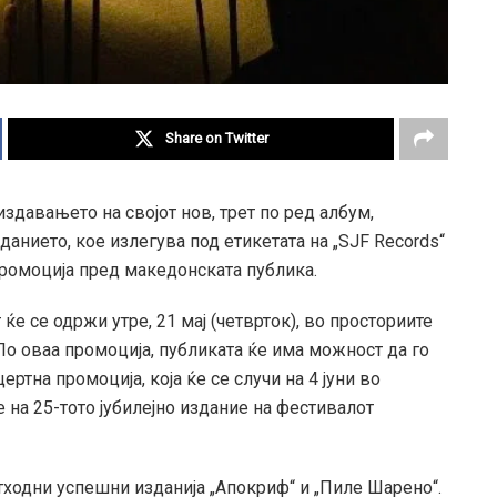
Share on Twitter
здавањето на својот нов, трет по ред албум,
зданието, кое излегува под етикетата на „SJF Records“
промоција пред македонската публика.
е се одржи утре, 21 мај (четврток), во просториите
. По оваа промоција, публиката ќе има можност да го
ртна промоција, која ќе се случи на 4 јуни во
 на 25-тото јубилејно издание на фестивалот
тходни успешни изданија „Апокриф“ и „Пиле Шарено“.