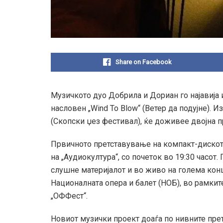
Share on Facebook
Музичкото дуо Добрила и Дориан го најавија и
насловен „Wind To Blow“ (Ветер да подујне). И
(Скопски џез фестивал), ќе доживее двојна 
Првичното претставување на компакт-дискот ќ
на „Аудиокултура“, со почеток во 19:30 часот
слушне материјалот и во живо на голема конце
Националната опера и балет (НОБ), во рамките
„ОФФест“.
Новиот музички проект доаѓа по нивните пре