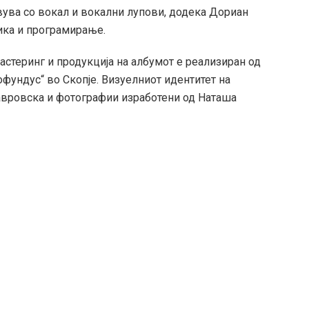
вува со вокал и вокални лупови, додека Дориан
ника и програмирање.
стеринг и продукција на албумот е реализиран од
фундус“ во Скопје. Визуелниот идентитет на
Гавровска и фотографии изработени од Наташа