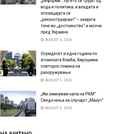
„реформи“, луѓето се трујат од
вода и политика, а владата и
опозицијата се
„реконструираат“ – земјата
тоне во „достоинство“ и молчи
пред Украина
AUGUST 6, 2026
Осумдесет и една година по
атомската бомба, Хирошима
повторно повика на
разоружување
AUGUST 6, 2026
„Им симнувам капа на РКМ“:
Сведочења за случајот „Мазут“
AUGUST 6, 2026
НАЈЧИТАНО