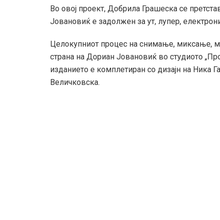
Во овој проект, Добрила Грашеска се претста
Јовановиќ е задолжен за ут, лупер, електро
Целокупниот процес на снимање, миксање, ма
страна на Дориан Јовановиќ во студиото „Про
изданието е комплетиран со дизајн на Ника 
Величковска.