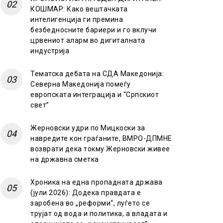
КОШМАР: Како вештачката
интелигенција ги премина
безбедносните бариери и го вклучи
црвениот аларм во дигиталната
индустрија
Тематска дебата на СДА Македонија:
Северна Македонија помеѓу
европската интеграција и “Српскиот
свет”
Жерновски удри по Мицкоски за
навредите кон граѓаните, ВМРО-ДПМНЕ
возврати дека токму Жерновски живее
на државна сметка
Хроника на една пропадната држава
(јули 2026): Додека правдата е
заробена во „реформи“, луѓето се
трујат од вода и политика, а владата и