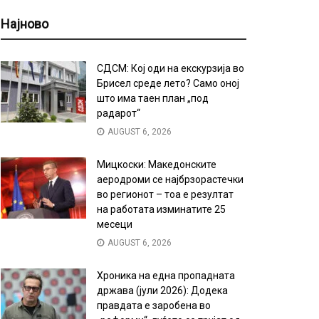
Најново
СДСМ: Кој оди на екскурзија во
Брисел среде лето? Само оној
што има таен план „под
радарот“
AUGUST 6, 2026
Мицкоски: Македонските
аеродроми се најбрзорастечки
во регионот – тоа е резултат
на работата изминатите 25
месеци
AUGUST 6, 2026
Хроника на една пропадната
држава (јули 2026): Додека
правдата е заробена во