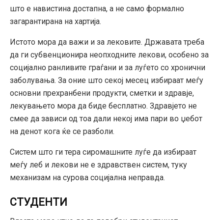
што е навистина достапна, а не само формално
загарантирана на хартија.
Истото мора да важи и за лековите. Државата треба
да ги субвенционира неопходните лекови, особено за
социјално ранливите граѓани и за луѓето со хронични
заболувања. За оние што секој месец избираат меѓу
основни прехранбени продукти, сметки и здравје,
лекувањето мора да биде бесплатно. Здравјето не
смее да зависи од тоа дали некој има пари во џебот
на денот кога ќе се разболи.
Систем што ги тера сиромашните луѓе да избираат
меѓу леб и лекови не е здравствен систем, туку
механизам на сурова социјална неправда.
СТУДЕНТИ