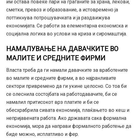
им остава повеќе пари на граѓаните за храна, лекови,
сметки, превоз и образование, а истовремено ја
поттикнува потрошувачката и ја раздвижува
економијата. Се работи за елементарна економска и
социјална логика во услови на криза и сиромаштија.
НАМАЛУВАЊЕ НА ДАВАЧКИТЕ ВО
МАЛИТЕ И СРЕДНИТЕ ФИРМИ
Власта треба да ги намали давачките за вработените
во малите и средните фирми, а во најранливите
сектори привремено да ги укине целосно. Со тоа би
се олеснила состојбата на работодавачите, би се
намалил притисокот врз платите и би се
обесхрабрила сивата економија, плаќањето во кеш и
непријавената работа. Ако државата сака формална
економија, мора да направи формалното работење да
биде можно, исплатливо и фер.