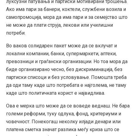
луксузни патувања и партиски мотивирани трошења.
Ако има пари за банери, коктели, службени возила и
самопромоција, мора да има пари и за семејство што
не може да плати струја, лекови или училишни
потреби.
Во ваков солидарен пакет може да се вклучат и
локални компании, банки, супермаркети, аптеки,
превозници и граѓански организации. Но тоа мора да
биде организирано чесно, без дискриминација, без
партиски списоци и без условување. Помошта треба
да оди таму каде што потребата е најголема, не таму
каде што политичката корист е највидлива.
Ова е мерка што може да се воведе веднаш. Не бара
големи реформи, туку одлука, фонд, критериуми и
човечност. Понекогаш неколку илјади денари или
платена сметка значат разлика меѓу криза што се