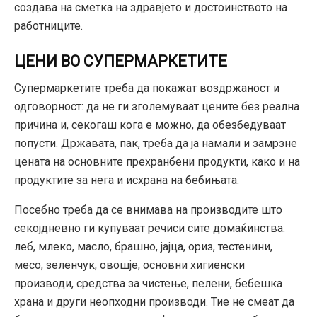
создава на сметка на здравјето и достоинството на
работниците.
ЦЕНИ ВО СУПЕРМАРКЕТИТЕ
Супермаркетите треба да покажат воздржаност и
одговорност: да не ги зголемуваат цените без реална
причина и, секогаш кога е можно, да обезбедуваат
попусти. Државата, пак, треба да ја намали и замрзне
цената на основните прехранбени продукти, како и на
продуктите за нега и исхрана на бебињата.
Посебно треба да се внимава на производите што
секојдневно ги купуваат речиси сите домаќинства:
леб, млеко, масло, брашно, јајца, ориз, тестенини,
месо, зеленчук, овошје, основни хигиенски
производи, средства за чистење, пелени, бебешка
храна и други неопходни производи. Тие не смеат да