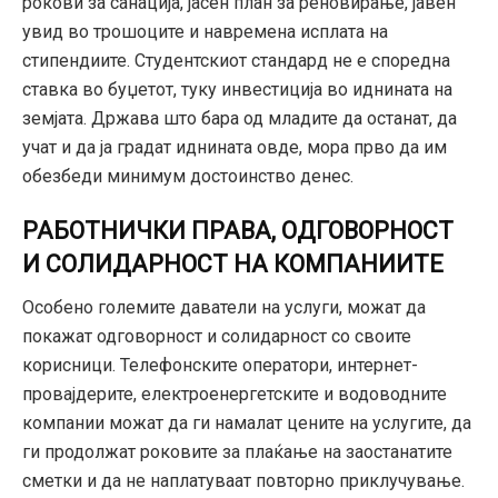
рокови за санација, јасен план за реновирање, јавен
увид во трошоците и навремена исплата на
стипендиите. Студентскиот стандард не е споредна
ставка во буџетот, туку инвестиција во иднината на
земјата. Држава што бара од младите да останат, да
учат и да ја градат иднината овде, мора прво да им
обезбеди минимум достоинство денес.
РАБОТНИЧКИ ПРАВА,
ОДГОВОРНОСТ
И СОЛИДАРНОСТ НА КОМПАНИИТЕ
Особено големите даватели на услуги, можат да
покажат одговорност и солидарност со своите
корисници. Телефонските оператори, интернет-
провајдерите, електроенергетските и водоводните
компании можат да ги намалат цените на услугите, да
ги продолжат роковите за плаќање на заостанатите
сметки и да не наплатуваат повторно приклучување.