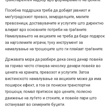
Посебна поддршка треба да добијат јавниот и
меѓуградскиот превоз, земјоделците, малите
превозници, доставувачите и услугите што директно
влијаат врз основните потреби на граѓаните.
Намалувањето на акцизите не треба да биде подарок
за најголемите играчи, туку инструмент за
намалување на трошоците што ги плаќаат граѓаните.
Државата мора да разбере дека секој денар повеќе
за гориво често станува неколку денари повеќе во
цената на храната, превозот и услугите. Затоа
вистинското намалување на акцизите може да има
поширок ефект, а тоа се пониски транспортни
трошоци, помал притисок врз цените, полесно
движење на луѓето и стоките, и повеќе пари што
остануваат во семејните буџети.