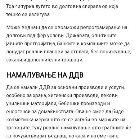
Тоа ги турка луѓето во долговна спирала од која
тешко се излегува.
Може веднаш да се овозможи репрограмирање на
долгови под фер услови. Државата, општините,
јавните претпријатија, банките и компаниите може да
понудат реални планови за отплата, без понижување,
закани и дополнителни трошоци.
НАМАЛУВАЊЕ НА ДДВ
Да се намали ДДВ за основни производи и услуги,
особено за храна, хигиенски производи, лекови,
училишни материјали, бебешки производи и
енергенси за домаќинствата. Ова не смее да биде
козметичка мерка што ќе се изгуби во маржите на
трговците, туку реално намалување што граѓаните ќе
го почувствуваат веднаш, на каса и на сметките.