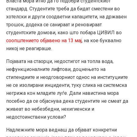
Власта мора итно да го подобри студентскиот
стандард. Студентите треба да бидат сместени во
хотелски и други соодветни капацитети, на државен
трошок, додека се санираат и реновираат
студентските домови, како што побара ЦИВИЛ во
соопштението објавено на 13 мај
, на кое буквално
никој не реагираше.
Појавата на стаорци, недостигот на топла вода,
нефункционалните лифтови, доцнењето на
стипендиите и неодговорниот однос на институциите
не се изолирани инциденти, туку слика на системска
негрижа кон младите луѓе. Дали навистина мора
посебно да се објаснува дека студентите не смеат да
живеат во небезбедни, нехигиенски и
недостоинствени услови?
Надлежните мора веднаш да објават конкретни