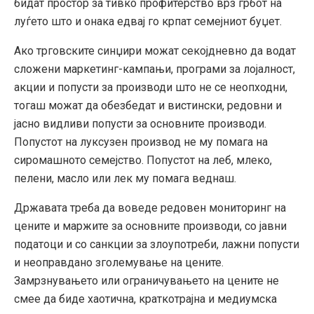
бидат простор за тивко профитерство врз грбот на
луѓето што и онака едвај го крпат семејниот буџет.
Ако трговските синџири можат секојдневно да водат
сложени маркетинг-кампањи, програми за лојалност,
акции и попусти за производи што не се неопходни,
тогаш можат да обезбедат и вистински, редовни и
јасно видливи попусти за основните производи.
Попустот на луксузен производ не му помага на
сиромашното семејство. Попустот на леб, млеко,
пелени, масло или лек му помага веднаш.
Државата треба да воведе редовен мониторинг на
цените и маржите за основните производи, со јавни
податоци и со санкции за злоупотреби, лажни попусти
и неоправдано зголемување на цените.
Замрзнувањето или ограничувањето на цените не
смее да биде хаотична, краткотрајна и медиумска