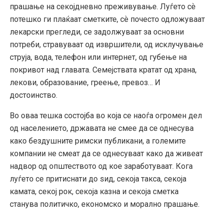
прашање на секојдневно преживување. Луѓето сѐ
потешко ги плаќаат сметките, сѐ почесто одложуваат
лекарски прегледи, се задолжуваат за основни
потреби, стравуваат од извршители, од исклучување
струја, вода, телефон или интернет, од губење на
покривот над главата. Семејствата кратат од храна,
лекови, образование, греење, превоз… И
достоинство.
Во оваа тешка состојба во која се наоѓа огромен дел
од населението, државата не смее да се однесува
како бездушните римски публикани, а големите
компании не смеат да се однесуваат како да живеат
надвор од општеството од кое заработуваат. Кога
луѓето се притиснати до ѕид, секоја такса, секоја
камата, секој рок, секоја казна и секоја сметка
станува политичко, економско и морално прашање.