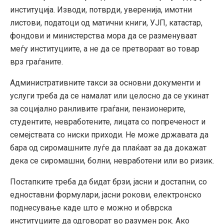
институција. Изводи, потврди, уверенија, имотни
листови, податоци од матични книги, УЈП, катастар,
фондови и министерства мора да се разменуваат
меѓу институциите, а не да се претвораат во товар
врз граѓаните.
Административните такси за основни документи и
услуги треба да се намалат или целосно да се укинат
за социјално ранливите граѓани, пензионерите,
студентите, невработените, лицата со попреченост и
семејствата со ниски приходи. Не може државата да
бара од сиромашните луѓе да плаќаат за да докажат
дека се сиромашни, болни, невработени или во ризик.
Постапките треба да бидат брзи, јасни и достапни, со
едноставни формулари, јасни рокови, електронско
поднесување каде што е можно и обврска
институциите да одговорат во разумен рок. Ако