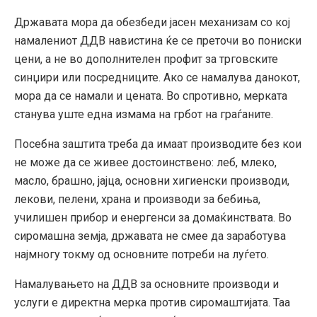
Државата мора да обезбеди јасен механизам со кој
намалениот ДДВ навистина ќе се преточи во пониски
цени, а не во дополнителен профит за трговските
синџири или посредниците. Ако се намалува данокот,
мора да се намали и цената. Во спротивно, мерката
станува уште една измама на грбот на граѓаните.
Посебна заштита треба да имаат производите без кои
не може да се живее достоинствено: леб, млеко,
масло, брашно, јајца, основни хигиенски производи,
лекови, пелени, храна и производи за бебиња,
училишен прибор и енергенси за домаќинствата. Во
сиромашна земја, државата не смее да заработува
најмногу токму од основните потреби на луѓето.
Намалувањето на ДДВ за основните производи и
услуги е директна мерка против сиромаштијата. Таа