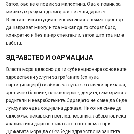
Затоа, ова не е повик за милостина. Ова е повик за
минимум разум, одговорност и солидарност.
Властите, институциите и компаниите имаат простор
да направат многу и тоа можат да го сторат брзо,
конкретно и без пи-ар спектакли, затоа што тоа им е
работа.
ЗДРАВСТВО И ФАРМАЦИЈА
Власта мора целосно да ги субвенционира основните
здравствени услуги за граѓаните (со нула
партиципација!) особено за луѓето со ниски примања,
хронично болните, пензионерите, децата, самохраните
родители и невработените. Здравјето не смее да биде
луксуз во една социјална држава. Никој не смее да
одложува лекарски преглед, терапија, лабораториска
анализа или дијагностика затоа што нема пари.
Државата мора да обезбеди здравствена заштита