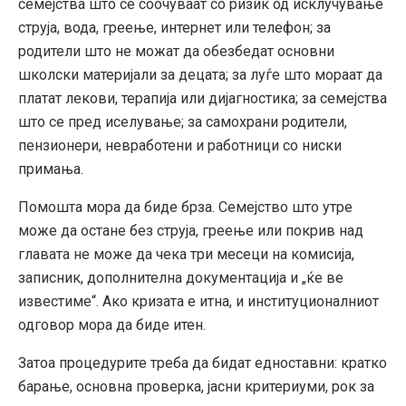
семејства што се соочуваат со ризик од исклучување
струја, вода, греење, интернет или телефон; за
родители што не можат да обезбедат основни
школски материјали за децата; за луѓе што мораат да
платат лекови, терапија или дијагностика; за семејства
што се пред иселување; за самохрани родители,
пензионери, невработени и работници со ниски
примања.
Помошта мора да биде брза. Семејство што утре
може да остане без струја, греење или покрив над
главата не може да чека три месеци на комисија,
записник, дополнителна документација и „ќе ве
известиме“. Ако кризата е итна, и институционалниот
одговор мора да биде итен.
Затоа процедурите треба да бидат едноставни: кратко
барање, основна проверка, јасни критериуми, рок за