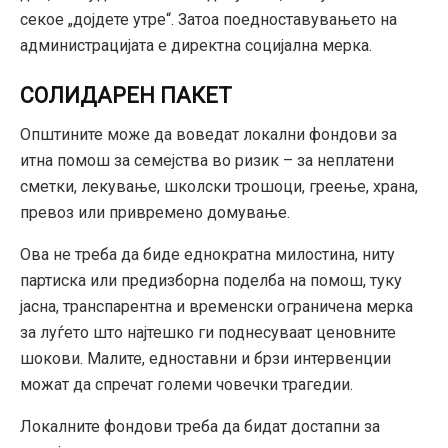
секое „дојдете утре“. Затоа поедноставувањето на
администрацијата е директна социјална мерка.
СОЛИДАРЕН ПАКЕТ
Општините може да воведат локални фондови за
итна помош за семејства во ризик – за неплатени
сметки, лекување, школски трошоци, греење, храна,
превоз или привремено домување.
Ова не треба да биде еднократна милостина, ниту
партиска или предизборна поделба на помош, туку
јасна, транспарентна и временски ограничена мерка
за луѓето што најтешко ги поднесуваат ценовните
шокови. Малите, едноставни и брзи интервенции
можат да спречат големи човечки трагедии.
Локалните фондови треба да бидат достапни за