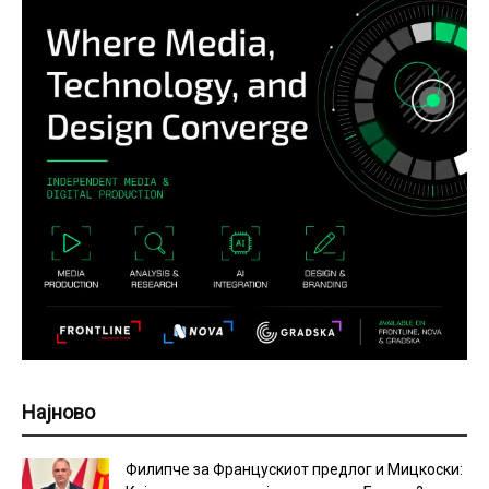
Најново
Филипче за Францускиот предлог и Мицкоски: