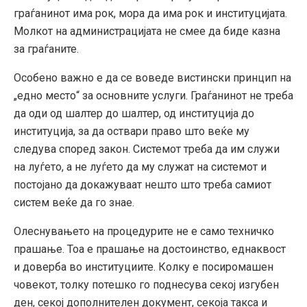
граѓанинот има рок, мора да има рок и институцијата.
Молкот на администрацијата не смее да биде казна
за граѓаните.
Особено важно е да се воведе вистински принцип на
„едно место“ за основните услуги. Граѓанинот не треба
да оди од шалтер до шалтер, од институција до
институција, за да оствари право што веќе му
следува според закон. Системот треба да им служи
на луѓето, а не луѓето да му служат на системот и
постојано да докажуваат нешто што треба самиот
систем веќе да го знае.
Олеснувањето на процедурите не е само техничко
прашање. Тоа е прашање на достоинство, еднаквост
и доверба во институциите. Колку е посиромашен
човекот, толку потешко го поднесува секој изгубен
ден, секој дополнителен документ, секоја такса и