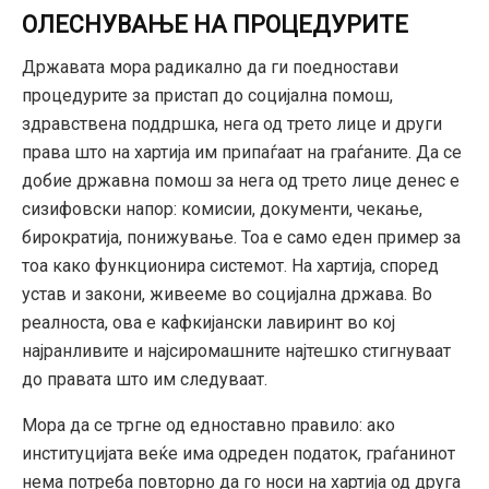
ОЛЕСНУВАЊЕ НА ПРОЦЕДУРИТЕ
Државата мора радикално да ги поедностави
процедурите за пристап до социјална помош,
здравствена поддршка, нега од трето лице и други
права што на хартија им припаѓаат на граѓаните. Да се
добие државна помош за нега од трето лице денес е
сизифовски напор: комисии, документи, чекање,
бирократија, понижување. Тоа е само еден пример за
тоа како функционира системот. На хартија, според
устав и закони, живееме во социјална држава. Во
реалноста, ова е кафкијански лавиринт во кој
најранливите и најсиромашните најтешко стигнуваат
до правата што им следуваат.
Mора да се тргне од едноставно правило: ако
институцијата веќе има одреден податок, граѓанинот
нема потреба повторно да го носи на хартија од друга