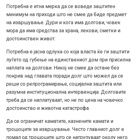
Потребна е итна мерка да се воведе заштитен
минимум на приходи што не смее да биде предмет
на извршување. Дури и кога има долгови, човек
мора да има средства за храна, лекови, сметки и
достоинствен живот.
Потребна е јасна одлука со која власта ќе ги заштити
луѓето од губење на единствениот дом при присилна
наплата на долгови. Никој не смее да остане без
покрив над главата поради долг што можел да се
реши со репрограмирање, социјална заштита или
разумна институционална интервенција. Долговите
треба да се наплатуваат, но не по цена на човечко
достоинство и животна катастрофа.
Да се ограничат каматите, казнените камати и
трошоците за извршување. Често главниот долг е
помал од трошоците што се натрупуваат околу него.