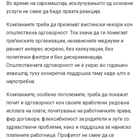
Во време на сиромаштија, исклучувањето од основни
услуги не смее да биде првата реакција.
Компаниите треба да преземат вистински чекори кон
општествена одговорност. Тоа значи да ги помагаат
граѓанските организации, независните медиуми и
јавниот интерес искрено, без калкулации, без
политички филтри и без дискриминација.
Општествената одговорност не е украс во годишен
извештај, туку конкретна поддршка таму каде што е
најпотребна.
Компаниите, особено поголемите, треба да покажат
почит и одговорност кон своите вработени: редовна
исплата на плати, почитување на работничките права,
фер договори, флексибилност за родители и луѓе со
здравствени проблеми, како и поддршка за најниско
платените работници. Профитот не смее да се