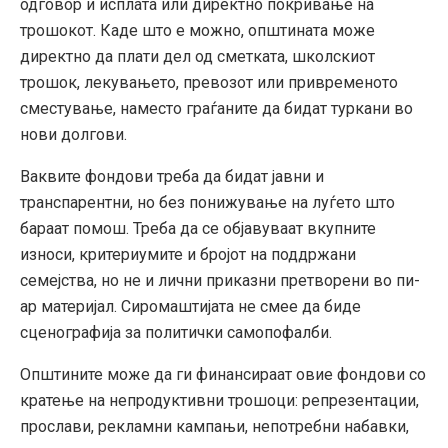
одговор и исплата или директно покривање на
трошокот. Каде што е можно, општината може
директно да плати дел од сметката, школскиот
трошок, лекувањето, превозот или привременото
сместување, наместо граѓаните да бидат туркани во
нови долгови.
Ваквите фондови треба да бидат јавни и
транспарентни, но без понижување на луѓето што
бараат помош. Треба да се објавуваат вкупните
износи, критериумите и бројот на поддржани
семејства, но не и лични приказни претворени во пи-
ар материјал. Сиромаштијата не смее да биде
сценографија за политички самопофалби.
Општините може да ги финансираат овие фондови со
кратење на непродуктивни трошоци: репрезентации,
прослави, рекламни кампањи, непотребни набавки,