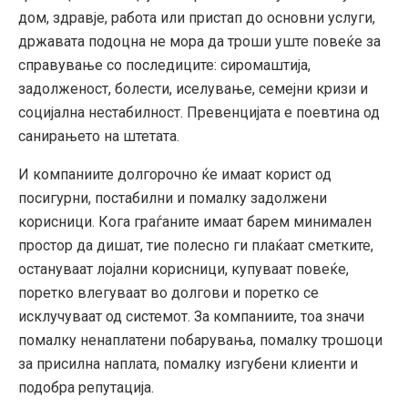
дом, здравје, работа или пристап до основни услуги,
државата подоцна не мора да троши уште повеќе за
справување со последиците: сиромаштија,
задолженост, болести, иселување, семејни кризи и
социјална нестабилност. Превенцијата е поевтина од
санирањето на штетата.
И компаниите долгорочно ќе имаат корист од
посигурни, постабилни и помалку задолжени
корисници. Кога граѓаните имаат барем минимален
простор да дишат, тие полесно ги плаќаат сметките,
остануваат лојални корисници, купуваат повеќе,
поретко влегуваат во долгови и поретко се
исклучуваат од системот. За компаниите, тоа значи
помалку ненаплатени побарувања, помалку трошоци
за присилна наплата, помалку изгубени клиенти и
подобра репутација.