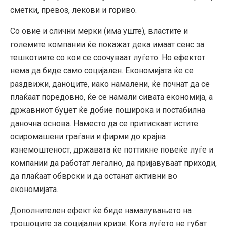
сметки, превоз, лекови и гориво.
Со овие и слични мерки (има уште), властите и
големите компании ќе покажат дека имаат сенс за
тешкотиите со кои се соочуваат луѓето. Но ефектот
нема да биде само социјален. Економијата ќе се
раздвижи, даноците, иако намалени, ќе почнат да се
плаќаат поредовно, ќе се намали сивата економија, а
државниот буџет ќе добие поширока и постабилна
даночна основа. Наместо да се притискаат истите
осиромашени граѓани и фирми до крајна
изнемоштеност, државата ќе поттикне повеќе луѓе и
компании да работат легално, да пријавуваат приходи,
да плаќаат обврски и да останат активни во
економијата.
Дополнителен ефект ќе биде намалувањето на
трошоците за социјални кризи. Кога луѓето не губат