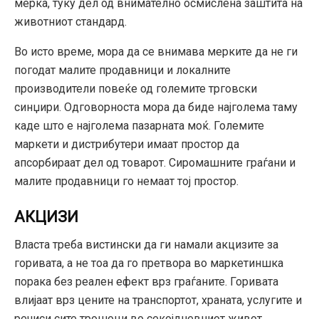
мерка, туку дел од внимателно осмислена заштита на
животниот стандард.
Во исто време, мора да се внимава мерките да не ги
погодат малите продавници и локалните
производители повеќе од големите трговски
синџири. Одговорноста мора да биде најголема таму
каде што е најголема пазарната моќ. Големите
маркети и дистрибутери имаат простор да
апсорбираат дел од товарот. Сиромашните граѓани и
малите продавници го немаат тој простор.
АКЦИЗИ
Власта треба вистински да ги намали акцизите за
горивата, а не тоа да го претвора во маркетиншка
порака без реален ефект врз граѓаните. Горивата
влијаат врз цените на транспортот, храната, услугите и
речиси сите трошоци во секојдневниот живот.