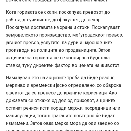
Кога горивата се скапи, поскапува превозот до
работа, до училиште, до факултет, до лекар.
Поскапува доставата на храна и стоки. Поскапуваат
земјоделското производство, меѓуградскиот превоз,
јавниот превоз, услугите, па дури и најосновните
производи на полиците во продавниците. Затоа
акцизите за горивата не се изолирана буџетска
ставка, туку директен фактор во цената на животот.
Намалувањето на акцизите треба да биде реално,
мерливо и временски јасно определено, со обврска
ефектот да се пренесе до крајните корисници. Ако
државата се откаже од дел од приходот, а цените
останат речиси исти поради маржи, посредници или
манипулации, тогаш граѓаните повторно ќе бидат
измамени. Затоа оваа мерка мора да оди заедно со
транспарентен надзор врз формирањето на цените.