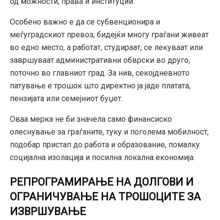
од можности, права и институции.
Особено важно е да се субвенционира и
меѓуградскиот превоз, бидејќи многу граѓани живеат
во едно место, а работат, студираат, се лекуваат или
завршуваат административни обврски во друго,
поточно во главниот град. За нив, секојдневното
патување е трошок што директно ја јаде платата,
пензијата или семејниот буџет.
Оваа мерка не би значела само финансиско
олеснување за граѓаните, туку и поголема мобилност,
подобар пристап до работа и образование, помалку
социјална изолација и посилна локална економија.
РЕПРОГРАМИРАЊЕ НА ДОЛГОВИ И
ОГРАНИЧУВАЊЕ НА ТРОШОЦИТЕ ЗА
ИЗВРШУВАЊЕ