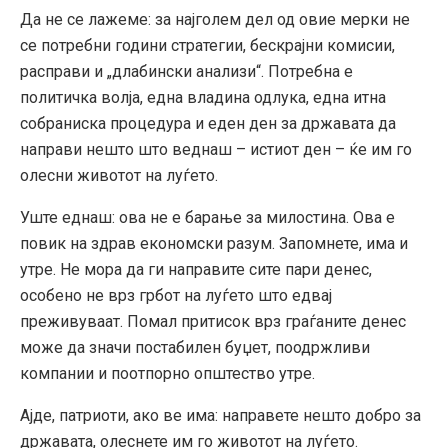
Да не се лажеме: за најголем дел од овие мерки не
се потребни години стратегии, бескрајни комисии,
расправи и „длабински анализи“. Потребна е
политичка волја, една владина одлука, една итна
собраниска процедура и еден ден за државата да
направи нешто што веднаш – истиот ден – ќе им го
олесни животот на луѓето.
Уште еднаш: ова не е барање за милостина. Ова е
повик на здрав економски разум. Запомнете, има и
утре. Не мора да ги направите сите пари денес,
особено не врз грбот на луѓето што едвај
преживуваат. Помал притисок врз граѓаните денес
може да значи постабилен буџет, поодржливи
компании и поотпорно општество утре.
Ајде, патриоти, ако ве има: направете нешто добро за
државата, олеснете им го животот на луѓето.