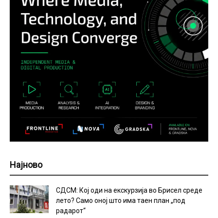
Најново
СДСМ: Кој оди на екскурзија во Брисел среде
лето? Само оној што има таен план „под
радарот“