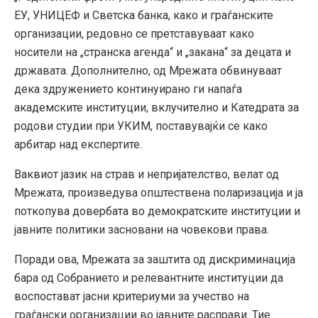
ЕУ, УНИЦЕФ и Светска банка, како и граѓанските
организации, редовно се претставуваат како
носители на „странска агенда“ и „закана“ за децата и
државата. Дополнително, од Мрежата обвинуваат
дека здружението континуирано ги напаѓа
академските институции, вклучително и Катедрата за
родови студии при УКИМ, поставувајќи се како
арбитар над експертите.
Ваквиот јазик на страв и непријателство, велат од
Мрежата, произведува општествена поларизација и ја
поткопува довербата во демократските институции и
јавните политики засновани на човекови права.
Поради ова, Мрежата за заштита од дискриминација
бара од Собранието и релевантните институции да
воспостават јасни критериуми за учество на
граѓански организации во јавните расправи. Тие