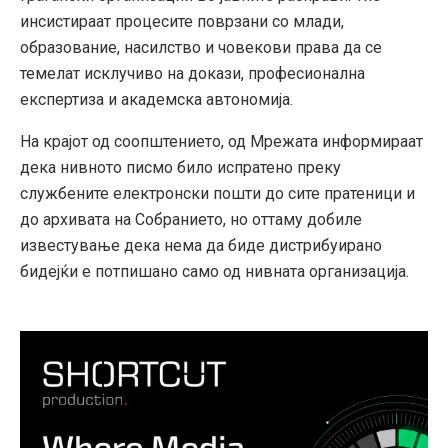
инсистираат процесите поврзани со млади,
образование, насилство и човекови права да се
темелат исклучиво на докази, професионална
експертиза и академска автономија.
На крајот од соопштението, од Мрежата информираат
дека нивното писмо било испратено преку
службените електронски пошти до сите пратеници и
до архивата на Собранието, но оттаму добиле
известување дека нема да биде дистрибуирано
бидејќи е потпишано само од нивната организација.