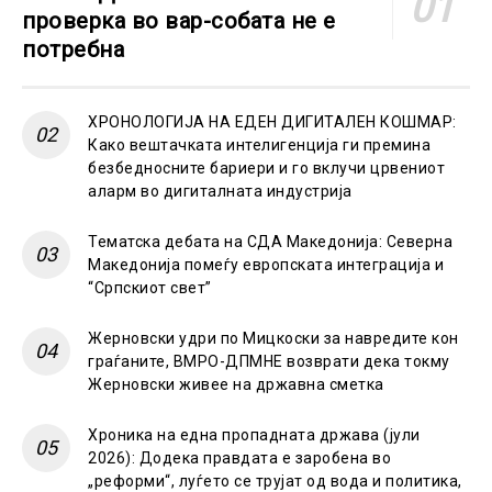
проверка во вар-собата не е
потребна
ХРОНОЛОГИЈА НА ЕДЕН ДИГИТАЛЕН КОШМАР:
Како вештачката интелигенција ги премина
безбедносните бариери и го вклучи црвениот
аларм во дигиталната индустрија
Тематска дебата на СДА Македонија: Северна
Македонија помеѓу европската интеграција и
“Српскиот свет”
Жерновски удри по Мицкоски за навредите кон
граѓаните, ВМРО-ДПМНЕ возврати дека токму
Жерновски живее на државна сметка
Хроника на една пропадната држава (јули
2026): Додека правдата е заробена во
„реформи“, луѓето се трујат од вода и политика,