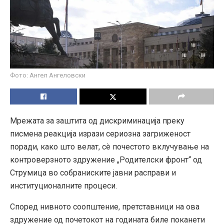
Фото: Ангел Ангеловски
Мрежата за заштита од дискриминација преку
писмена реакција изрази сериозна загриженост
поради, како што велат, сè почестото вклучување на
контроверзното здружение „Родителски фронт“ од
Струмица во собраниските јавни расправи и
институционалните процеси.
Според нивното соопштение, претставници на ова
здружение од почетокот на годината биле поканети