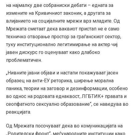
на најмалку две собраниски дебати – едната за
измените на Кривичниот законик, а другата за
влијанието на социјалните мрежи врз младите. Од
Мрежата сметаат дека ваквиот пристап не е само
техничко отворање простор за граѓанскиот сектор,
туку институционално легитимирање на актер чиј
јавен дискурс го оценуваат како длабоко
проблематичен.
„Нивните јавни објави и настапи покажуваат јасен
образец на анти-ЕУ реторика, ширење морална
паника, теории на заговор и дезинформации, особено
во однос на родовата еднаквост, ЛГБТИК+ правата и
сеопфатното сексуално образование“, се наведува во
реакцијата.
Од Мрежата посочуваат дека во комуникацијата на
„Родителски фронт“, меѓународните институции како