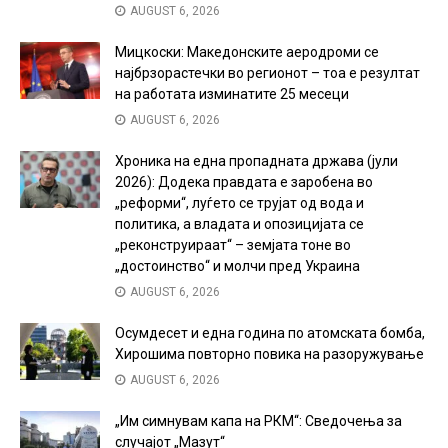
AUGUST 6, 2026
Мицкоски: Македонските аеродроми се
најбрзорастечки во регионот – тоа е резултат
на работата изминатите 25 месеци
AUGUST 6, 2026
Хроника на една пропадната држава (јули
2026): Додека правдата е заробена во
„реформи“, луѓето се трујат од вода и
политика, а владата и опозицијата се
„реконструираат“ – земјата тоне во
„достоинство“ и молчи пред Украина
AUGUST 6, 2026
Осумдесет и една година по атомската бомба,
Хирошима повторно повика на разоружување
AUGUST 6, 2026
„Им симнувам капа на РКМ“: Сведочења за
случајот „Мазут“