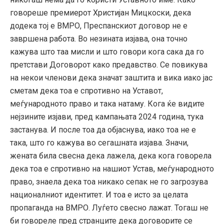
говореше премиерот Христијан Мицкоски, дека
додека тој е ВМРО, Преспанскиот договор не е
завршена работа. Во незината изјава, она точно
кажува што таа мисли и што говори кога сака да го
претстави Договорот како предавство. Се повикува
на некои членови дека значат заштита и вика иако јас
сметам дека тоа е спротивно на Уставот,
меѓународното право и така натаму. Кога ќе видите
нејзините изјави, пред кампањата 2024 година, тука
застанува. И после тоа да објаснува, иако тоа не е
така, што го кажува во сегашната изјава. Значи,
жената била свесна дека лажела, дека кога говорела
дека тоа е спротивно на нашиот Устав, меѓународното
право, знаела дека тоа никако сепак не го загрозува
националниот идентитет. И тоа е исто за целата
пропаганда на ВМРО. Луѓето свесно лажат. Тогаш не
би говореле пред странците дека договорите се