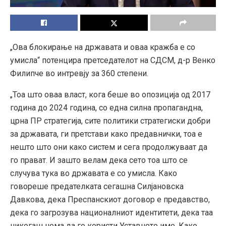
„Ова блокирање на државата и оваа кражба е со
умисла“ потенцира претседателот на СДСМ, д-р Венко
Филипче во интревју за 360 степени.
„Тоа што оваа власт, кога беше во опозиција од 2017
година до 2024 година, со една силна пропагандна,
црна ПР стратегија, сите политики стратегиски добри
за државата, ги претстави како предавнички, тоа е
нешто што они како систем и сега продолжуваат да
го прават. И зашто велам дека сето тоа што се
случува тука во државата е со умисла. Како
говореше предателката сегашна Силјановска
Давкова, дека Преспанскиот договор е предавство,
дека го загрозува националниот идентитети, дека таа
никогаш нема да го користи Уставното име. Како