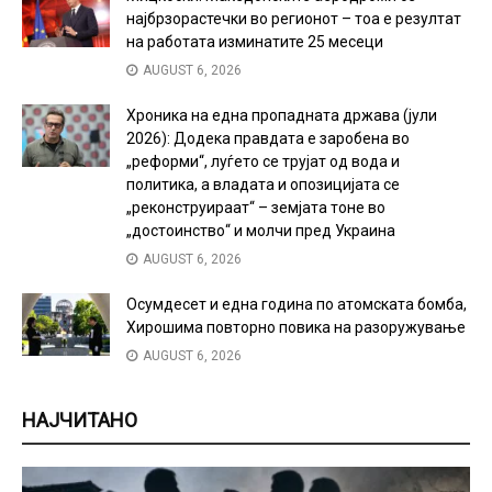
најбрзорастечки во регионот – тоа е резултат
на работата изминатите 25 месеци
AUGUST 6, 2026
Хроника на една пропадната држава (јули
2026): Додека правдата е заробена во
„реформи“, луѓето се трујат од вода и
политика, а владата и опозицијата се
„реконструираат“ – земјата тоне во
„достоинство“ и молчи пред Украина
AUGUST 6, 2026
Осумдесет и една година по атомската бомба,
Хирошима повторно повика на разоружување
AUGUST 6, 2026
НАЈЧИТАНО