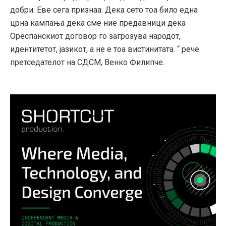
добри. Еве сега признаа. Дека сето тоа било една
црна кампања дека сме ние предавници дека
Ореспанскиот договор го загрозува народот,
идентитетот, јазикот, а не е тоа вистинитата. “ рече
претседателот на СДСМ, Венко Филипче.