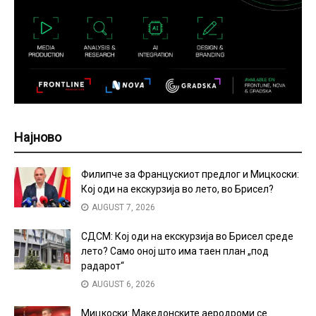
Најново
Филипче за Францускиот предлог и Мицкоски:
Кој оди на екскурзија во лето, во Брисел?
AUGUST 7, 2026
СДСМ: Кој оди на екскурзија во Брисел среде
лето? Само оној што има таен план „под
радарот“
AUGUST 6, 2026
Мицкоски: Македонските аеродроми се