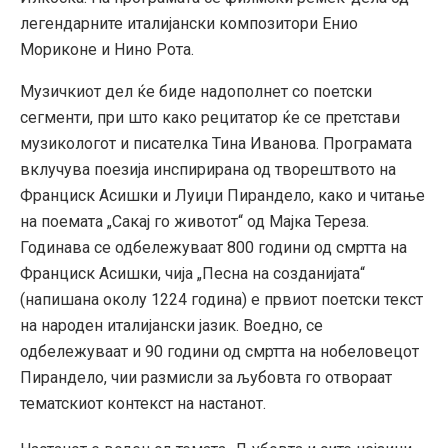
легендарните италијански композитори Енио
Мориконе и Нино Рота.
Музичкиот дел ќе биде надополнет со поетски
сегменти, при што како рецитатор ќе се претстави
музикологот и писателка Тина Иванова. Програмата
вклучува поезија инспирирана од творештвото на
Франциск Асишки и Луиџи Пирандело, како и читање
на поемата „Сакај го животот“ од Мајка Тереза.
Годинава се одбележуваат 800 години од смртта на
Франциск Асишки, чија „Песна на созданијата“
(напишана околу 1224 година) е првиот поетски текст
на народен италијански јазик. Воедно, се
одбележуваат и 90 години од смртта на нобеловецот
Пирандело, чии размисли за љубовта го отвораат
тематскиот контекст на настанот.