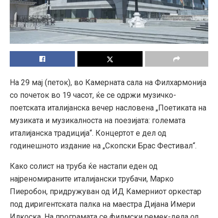
На 29 мај (петок), во Камерната сала на Филхармонија
со почеток во 19 часот, ќе се одржи музичко-
поетската италијанска вечер насловена „Поетиката на
музиката и музикалноста на поезијата: големата
италијанска традиција“. Концертот е дел од
годинешното издание на „Скопски Брас Фестивал“.
Како солист на труба ќе настапи еден од
најреномираните италијански трубачи, Марко
Пиеробон, придружуван од ИД Камерниот оркестар
под диригентската палка на маестра Дијана Имери
Илкоска. На програмата се филмски ремек-дела од