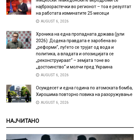
најбрзорастечки во регионот – тоа е резултат
на работата изминатите 25 месеци
AUGUST 6, 2026
Хроника на една пропадната држава (јули
2026): Додека правдата е заробена во
„реформи“, луѓето се трујат од вода и
политика, а владата и опозицијата се
„реконструираат“ – земјата тоне во
„достоинство“ и молчи пред Украина
AUGUST 6, 2026
Осумдесет и една година по атомската бомба,
Хирошима повторно повика на разоружување
AUGUST 6, 2026
НАЈЧИТАНО