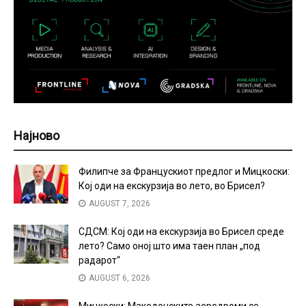
Најново
Филипче за Францускиот предлог и Мицкоски:
Кој оди на екскурзија во лето, во Брисел?
AUGUST 7, 2026
СДСМ: Кој оди на екскурзија во Брисел среде
лето? Само оној што има таен план „под
радарот“
AUGUST 6, 2026
Мицкоски: Македонските аеродроми се