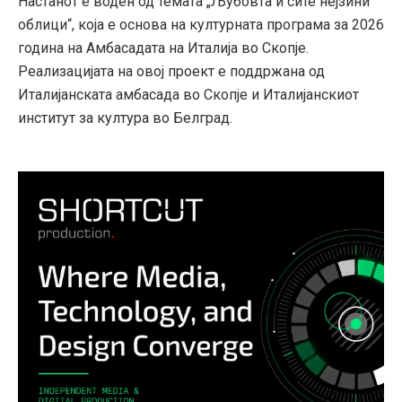
Настанот е воден од темата „Љубовта и сите нејзини
облици“, која е основа на културната програма за 2026
година на Амбасадата на Италија во Скопје.
Реализацијата на овој проект е поддржана од
Италијанската амбасада во Скопје и Италијанскиот
институт за култура во Белград.