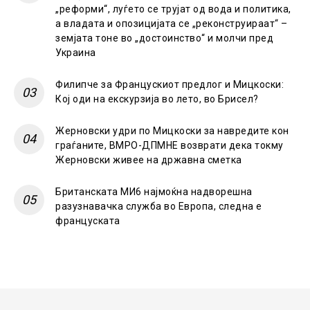
„реформи“, луѓето се трујат од вода и политика,
а владата и опозицијата се „реконструираат“ –
земјата тоне во „достоинство“ и молчи пред
Украина
Филипче за Францускиот предлог и Мицкоски:
Кој оди на екскурзија во лето, во Брисел?
Жерновски удри по Мицкоски за навредите кон
граѓаните, ВМРО-ДПМНЕ возврати дека токму
Жерновски живее на државна сметка
Британската МИ6 најмоќна надворешна
разузнавачка служба во Европа, следна е
француската