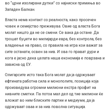
во “црни изолирани дупки” со најниски примиња во
Западен Балкан.
Власта нема контакт со реалноста, како просечен
човек и семејство преживува. Овие од власта Бога
молат ништо да не се смени. Се вака да остане. Да
трошат буџети во милијарди евра, без контрола, без
владеење на право, со правила на игра кои важат за
сите останати, освен за нив. И ова го прават дури и
кога е јасно дека целата наша економија е поврзана и
зависна од ЕУ.
Олигарсите исто така Бога молат да ја одржуваат
ефтината работна сила и монополите, позиција која
произведува огромни милиони екстра профит на
нивните сметки. Па потоа мал дел од тие милиони ќе
вложат во ним блиските партии и медиуми, да ја
одржуваат оваа и за нив поволна ситуација.