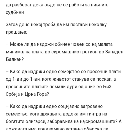
да разберат дека овде не се работи за нивните
судбини.
Затоа дене некој треба да им постави неколку
прашања:
– Може ли да издржи обичен човек со најмалата
минимална плата во сиромашниот регион во Западен
Балкан?
– Како да издржи едно семејство со просечни плати
од 1-ви до 1-ви, кога животот станува се поскап, а
просечните платите помали дури од оние во БиХ,
Србија и Црна Гора?
– Како да издржи едно социјално загрозено
семејство, кога државата додека им тинтра на
богатите олигарси, заборавила на најсиромашните? А
државата има превземено уставна обврска да