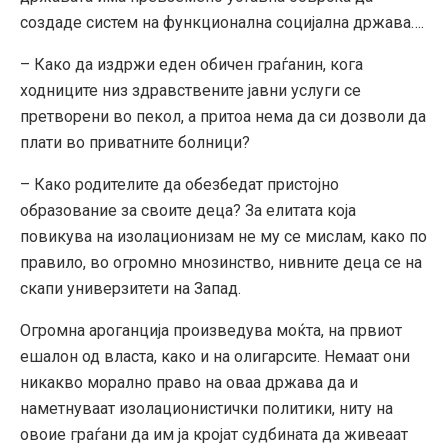
создаде систем на функционална социјална држава….
– Како да издржи еден обичен граѓанин, кога
ходниците низ здравствените јавни услуги се
претворени во пекол, а притоа нема да си дозволи да
плати во приватните болници?
– Како родителите да обезбедат пристојно
образование за своите деца? За елитата која
повикува на изолационизам не му се мислам, како по
правило, во огромно мнозинство, нивните деца се на
скапи универзитети на Запад.
Огромна ароганција произведува моќта, на првиот
ешалон од власта, како и на олигарсите. Немаат они
никакво морално право на оваа држава да и
наметнуваат изолационистички политики, ниту на
овоие граѓани да им ја кројат судбината да живеаат