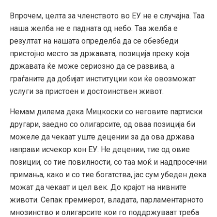
Впрочем, целта за членството во ЕУ не е случајна. Таа
наша желба не е падната од небо. Таа желба е
резултат на нашата определба да се обезбеди
пристојно место за државата, позиција преку која
државата ќе може сериозно да се развива, а
граѓаните да добијат институции кои ќе овозможат
услуги за пристоен и достоинствен живот.
Немам дилема дека Мицкоски со неговите партиски
другари, заедно со олигарсите, од оваа позиција би
можеле да чекаат уште децении за да ова држава
направи исчекор кон ЕУ. Не децении, тие од овие
позиции, со тие повилности, со таа моќ и надпросечни
примања, како и со тие богатства, јас сум убеден дека
можат да чекаат и цел век. До крајот на нивните
животи. Сепак премиерот, владата, парламентарното
мнозинство и олигарсите кои го поддржуваат треба