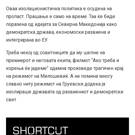
Оваа изолационистичка политика е осудена на
пропаст. Прашање е само на време. Таа ќе биде
поразена од идејата за Северна Македонија како
демократска држава, економоски развиена и
интегрирана во ЕУ.
Треба некој од советниците да му шепне на
премиерот и неговата екипа, филмот “Ако треба и
корења ќе јадеме” одамна произведе трагичен крај
на режимот на Милошевиќ. А не помина многу
славно ниту режимот на Груевски додека ја
изолираше државата од развиениот и демократски
свет