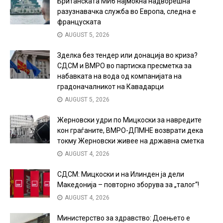
Британската МИ6 најмоќна надворешна
разузнавачка служба во Европа, следна е
француската
AUGUST 5, 2026
Зделка без тендер или донација во криза?
СДСМ и ВМРО во партиска пресметка за
набавката на вода од компанијата на
градоначалникот на Кавадарци
AUGUST 5, 2026
Жерновски удри по Мицкоски за навредите
кон граѓаните, ВМРО-ДПМНЕ возврати дека
токму Жерновски живее на државна сметка
AUGUST 4, 2026
СДСМ: Мицкоски и на Илинден ја дели
Македонија – повторно зборува за „талог“!
AUGUST 4, 2026
Министерство за здравство: Доењето е